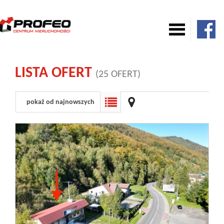
Mieszkania
LISTA OFERT
(25 OFERT)
Domy
pokaż od najnowszych
Komercja
Działki
Nowe