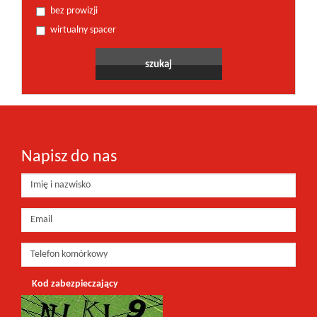
bez prowizji
wirtualny spacer
Napisz do nas
Kod zabezpieczający