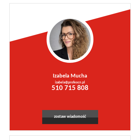
Izabela Mucha
izabela@profeocn.pl
510 715 808
zostaw wiadomość