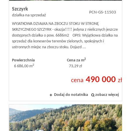
Szczyrk
PCN-GS-11503
działka na sprzedaż
WYJATKOWA DZIAŁKA NA ZBOCZU STOKU W STRONĘ
SKRZYCZNEGO SZCZYRK - okazja!!!!! jedyna z nielicznych jeszcze
dostępnych działka o pow. 6686m2 OPIS: Wyjątkowa działka na
sprzedaż dla koneserów terenów zielonych, spokojnych i
ustronnych miejsc na zboczu stoku. Dojazd ...
2
Powierzchnia
Cena za m
2
6 686,00 m
73,29 zł
490 000
cena
zł
Dodaj do notatnika
zobacz więcej