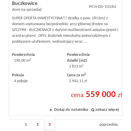
Buczkowice
PCN-DS-10264
dom na sprzedaż
SUPER OFERTA INWESTYCYJNA!!! działka o pow. 1813m2 z
domem usytuowana bezpośrednio przy głównej drodze na
SZCZYRK - BUCZKOWICE z dużymi możliwościami adaptacyjnymi i
aranżacyjnymi OPIS: Budynek mieszkalny jednorodzinnym z
poddaszem użytkowym, wolnostojący wraz ...
Powierzchnia
Powierzchnia
2
190,00 m
działki [m2]
1 813 m²
2
Pokoje
Cena za m
4 pokoje
2 942,11 zł
559 000
cena
zł
Dodaj do notatnika
zobacz więcej
1
2
3
poprzednia