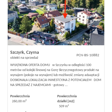
Szczyrk,
Czyrna
PCN-BS-10882
obiekt na sprzedaż
WYJĄTKOWA OFERTA DOMU w Szczyrku w odległości 100
metrów od kolejki linowej na Gorę Skrzyczne​​​​​​ gotowy produkt na
wynajem (pokoje na wynajem) lub możliwość zmiany adaaptacji
DOSKONAŁA LOKALIZACJA INWESTCYJNA Z POTENCJAŁEM DOM
NA SPRZEDAŻ Z NAJEMCAMI - gotowy ...
Powierzchnia
Powierzchnia
2
260,00 m
działki [m2]
509 m²