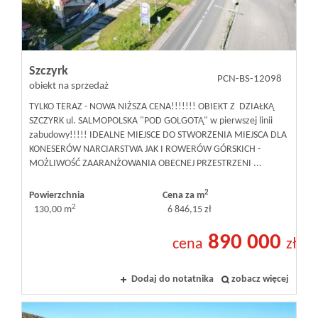
Inwestycje
Szczyrk
PROMOCJE
PCN-BS-12098
obiekt na sprzedaż
TYLKO TERAZ - NOWA NIŻSZA CENA!!!!!!! OBIEKT Z DZIAŁKĄ
WYŁĄCZNOŚĆ
SZCZYRK ul. SALMOPOLSKA "POD GOLGOTĄ" w pierwszej linii
zabudowy!!!!! IDEALNE MIEJSCE DO STWORZENIA MIEJSCA DLA
KONESERÓW NARCIARSTWA JAK I ROWERÓW GÓRSKICH -
MOŻLIWOŚĆ ZAARANŻOWANIA OBECNEJ PRZESTRZENI ...
Kontakt
2
Powierzchnia
Cena za m
2
130,00 m
6 846,15 zł
890 000
cena
zł
Dodaj do notatnika
zobacz więcej