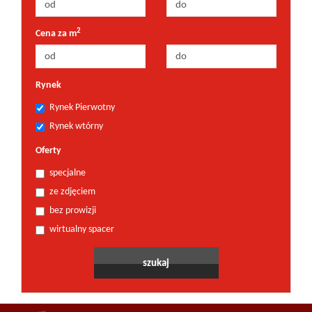
2
Cena za m
Rynek
Rynek Pierwotny
Rynek wtórny
Oferty
specjalne
ze zdjęciem
bez prowizji
wirtualny spacer