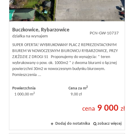
Inwestycje
Buczkowice,
Rybarzowice
PROMOCJE
PCN-GW-10737
działka na wynajem
SUPER OFERTA! WYBRUKOWANY PLAC Z REPREZENTACYJNYM
WYŁĄCZNOŚĆ
BIUREM W NOWOCZESNYM BIUROWCU RYBARZOWICE, PRZY
ZJEŹDZIE Z DROGI S1 Proponujemy do wynajęcia: * teren
wybrukowany o pow. ok. 1000m2 * z dwoma biurami o łącznej
powierzchni 30m2 w nowoczesnym budynku biurowym.
Kontakt
Pomieszczenia ...
2
Powierzchnia
Cena za m
2
1 000,00 m
9,00 zł
9 000
cena
zł
Dodaj do notatnika
zobacz więcej