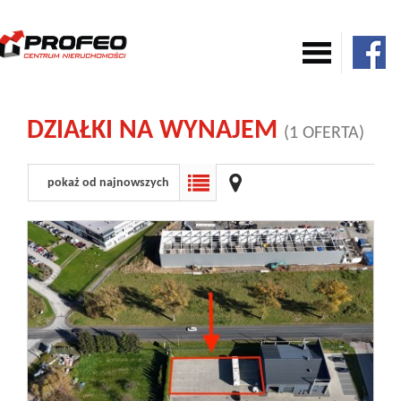
Mieszkania
DZIAŁKI NA WYNAJEM
(1 OFERTA)
Domy
pokaż od najnowszych
Komercja
Działki
Nowe