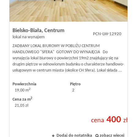
Inwestycje
Bielsko-Biała,
Centrum
PROMOCJE
PCN-LW-12920
lokal na wynajem
ZADBANY LOKAL BIUROWY W POBLIŻU CENTRUM
WYŁĄCZNOŚĆ
HANDLOWEGO "SFERA" GOTOWY DO WYNAJĘCIA Do
wynajęcia lokal biurowy o powierzchni 19m2 znajdujący się na
drugim piętrze w odnowionym budynku o charakterze handlowo-
usługowym w centrum miasta (okolice CH Sfera). Lokal składa ...
Kontakt
Powierzchnia
Piętro
2
19,00 m
2
2
Cena za m
21,05 zł
400
cena
zł
Dodaj do notatnika
zobacz więcej