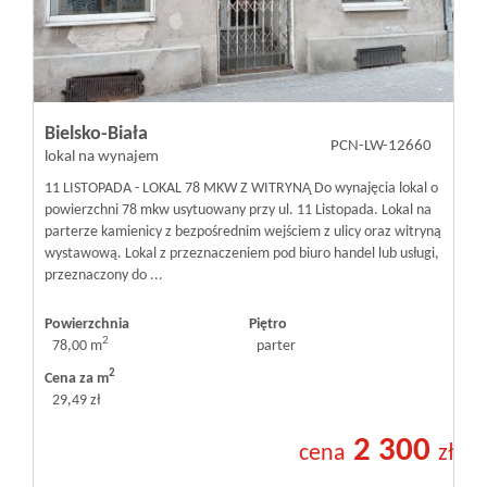
Bielsko-Biała
PCN-LW-12660
lokal na wynajem
11 LISTOPADA - LOKAL 78 MKW Z WITRYNĄ Do wynajęcia lokal o
powierzchni 78 mkw usytuowany przy ul. 11 Listopada. Lokal na
parterze kamienicy z bezpośrednim wejściem z ulicy oraz witryną
wystawową. Lokal z przeznaczeniem pod biuro handel lub usługi,
przeznaczony do ...
Powierzchnia
Piętro
2
78,00 m
parter
2
Cena za m
29,49 zł
2 300
cena
zł