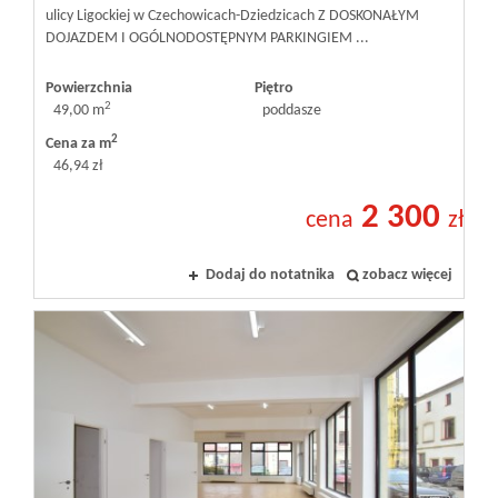
ulicy Ligockiej w Czechowicach-Dziedzicach Z DOSKONAŁYM
DOJAZDEM I OGÓLNODOSTĘPNYM PARKINGIEM ...
Powierzchnia
Piętro
2
49,00 m
poddasze
2
Cena za m
46,94 zł
2 300
cena
zł
Dodaj do notatnika
zobacz więcej