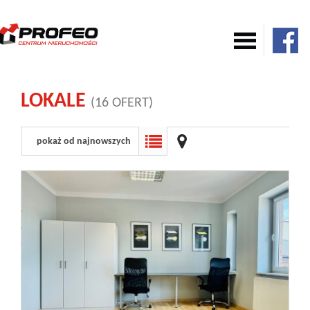
Mieszkania
LOKALE
(16 OFERT)
Domy
pokaż od najnowszych
Komercja
Działki
Nowe