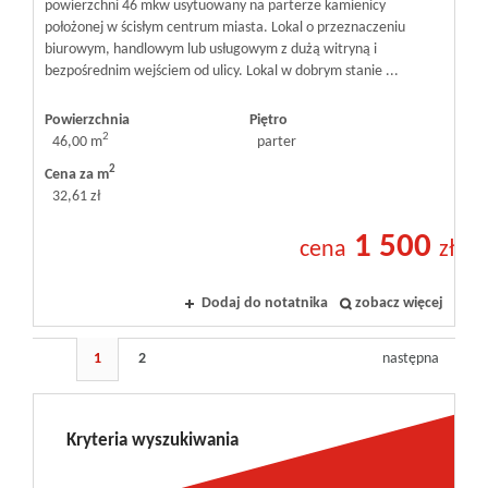
powierzchni 46 mkw usytuowany na parterze kamienicy
położonej w ścisłym centrum miasta. Lokal o przeznaczeniu
biurowym, handlowym lub usługowym z dużą witryną i
bezpośrednim wejściem od ulicy. Lokal w dobrym stanie ...
Powierzchnia
Piętro
2
46,00 m
parter
2
Cena za m
32,61 zł
1 500
cena
zł
Dodaj do notatnika
zobacz więcej
1
2
następna
Kryteria wyszukiwania