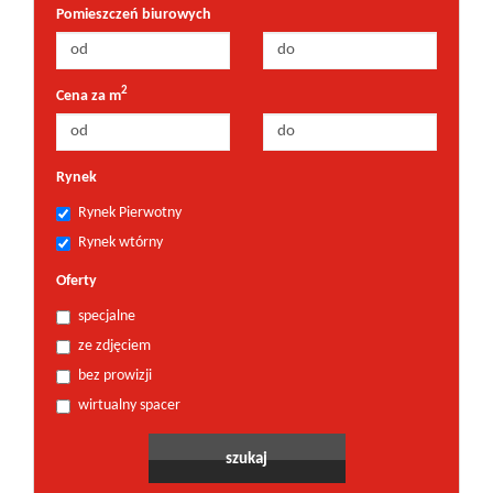
Pomieszczeń biurowych
2
Cena za m
Rynek
Rynek Pierwotny
Rynek wtórny
Oferty
specjalne
ze zdjęciem
bez prowizji
wirtualny spacer