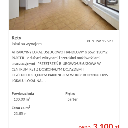
Kęty
PCN-LW-12527
lokal na wynajem
ATRAKCYJNY LOKAL USŁUGOWO-HANDLOWY o pow. 130m2
PARTER - z dużymi witrynami i szerokimi możliwościami
aranżacyjnymi PRZESTRZEŃ BIUROWO-USŁUGOWA W
CENTRUM KĘT Z DOSKONAŁYM DOJAZDEM I
OGÓLNODOSTĘPNYM PARKINGIEM WOKÓŁ BUDYNKU OPIS
LOKALU LOKAL NA ...
Powierzchnia
Piętro
2
130,00 m
parter
2
Cena za m
23,85 zł
3 100
cena
zł