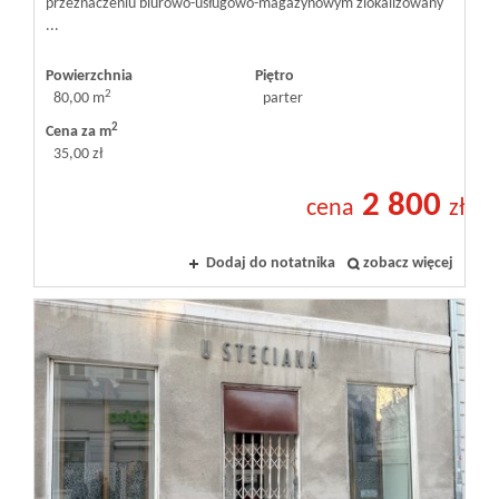
przeznaczeniu biurowo-usługowo-magazynowym zlokalizowany
...
Powierzchnia
Piętro
2
80,00 m
parter
2
Cena za m
35,00 zł
2 800
cena
zł
Dodaj do notatnika
zobacz więcej