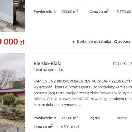
2
2
Powierzchnia
400,00 m
Cena za m
5 750,00 
0 000
Dodaj do notatnika
zobacz 
zł
Bielsko-Biała
PCN-LS-1
lokal na sprzedaż
KAMIENICA Z PROSPERUJĄCĄ RESTAURACJĄ/PIZZERIĄ Ofer
wyłączność - kontakt przez agenta. Do sprzedaży kamienica
prosperującą restauracją/pizzerią zlokalizowana w ścisłym
miasta. Obiekt o powierzchni 397 mkw, po generalnym rem
bardzo dobrze utrzymany, ...
2
Powierzchnia
397,00 m
Piętro
parter
2
Cena za m
6 801,01 zł