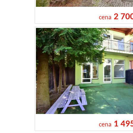
2 70
cena
1 49
cena