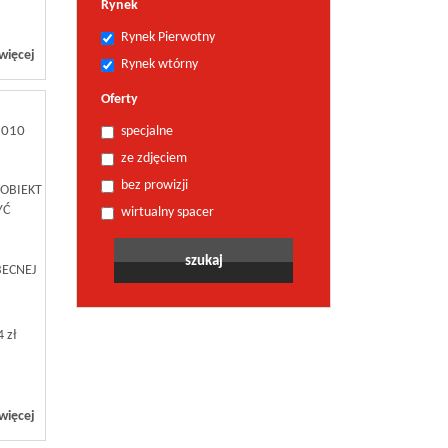
Rynek
Rynek Pierwotny
więcej
Rynek wtórny
Oferty
2010
specjalne
ze zdjęciem
bez prowizji
 OBIEKT
YĆ
wirtualny spacer
BECNEJ
 zł
więcej