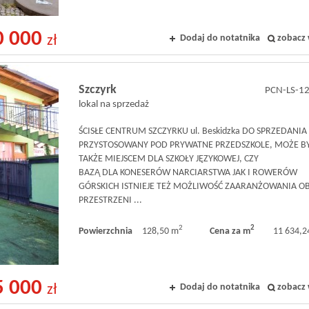
0 000
Dodaj do notatnika
zobacz 
zł
Szczyrk
PCN-LS-1
lokal na sprzedaż
ŚCISŁE CENTRUM SZCZYRKU ul. Beskidzka DO SPRZEDANIA
PRZYSTOSOWANY POD PRYWATNE PRZEDSZKOLE, MOŻE B
TAKŻE MIEJSCEM DLA SZKOŁY JĘZYKOWEJ, CZY
BAZĄ DLA KONESERÓW NARCIARSTWA JAK I ROWERÓW
GÓRSKICH ISTNIEJE TEŻ MOŻLIWOŚĆ ZAARANŻOWANIA O
PRZESTRZENI ...
2
2
Powierzchnia
128,50 m
Cena za m
11 634,24
5 000
Dodaj do notatnika
zobacz 
zł