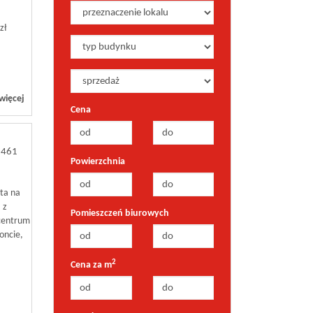
zł
więcej
Cena
2461
Powierzchnia
ta na
 z
Pomieszczeń biurowych
 centrum
oncie,
2
Cena za m