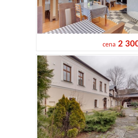
2 30
cena