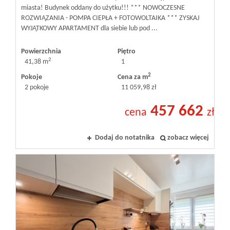
miasta! Budynek oddany do użytku!!! *** NOWOCZESNE
ROZWIĄZANIA - POMPA CIEPŁA + FOTOWOLTAIKA *** ZYSKAJ
WYJĄTKOWY APARTAMENT dla siebie lub pod ...
Powierzchnia
Piętro
2
41,38 m
1
2
Pokoje
Cena za m
2 pokoje
11 059,98 zł
457 662
cena
zł
Dodaj do notatnika
zobacz więcej