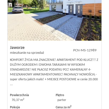
Jaworze
PCN-MS-12989
mieszkanie na sprzedaż
KOMFORT ŻYCIA MA ZNACZENIE! APARTAMENT POD KLUCZ!!! Z
DUŻYM OGRODEM I DWOMA TARASAMI W WYSOKIM
STANDARDZIE! NIE PŁACISZ PODATKU PCC! KAMERALNY 4-
MIESZKANIOWY APARTAMENTOWIEC! PACHNĄCY NOWOŚCIĄ -
super oferta jakich mało! + MIEJSCE POSTOJOWE w cenie 20.000
...
Powierzchnia
Piętro
2
70,37 m
parter
2
Pokoje
Cena za m