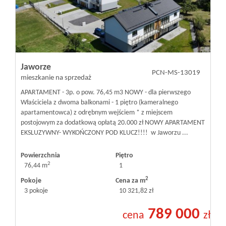
Inwestycje
PROMOCJE
Jaworze
PCN-MS-13019
mieszkanie na sprzedaż
WYŁĄCZNOŚĆ
APARTAMENT - 3p. o pow. 76,45 m3 NOWY - dla pierwszego
Właściciela z dwoma balkonami - 1 piętro (kameralnego
apartamentowca) z odrębnym wejściem * z miejscem
Kontakt
postojowym za dodatkową opłatą 20.000 zł NOWY APARTAMENT
EKSLUZYWNY- WYKOŃCZONY POD KLUCZ!!!! w Jaworzu ...
Powierzchnia
Piętro
2
76,44 m
1
2
Pokoje
Cena za m
3 pokoje
10 321,82 zł
789 000
cena
zł