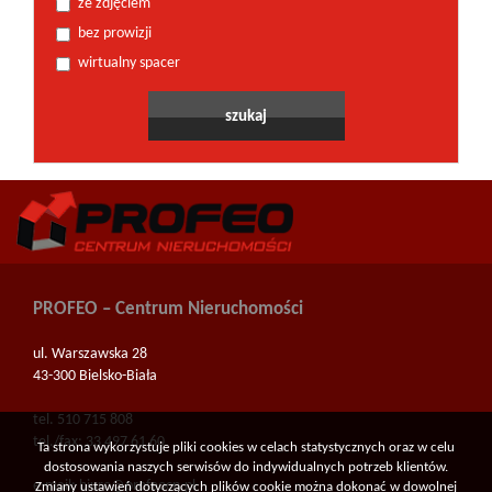
ze zdjęciem
bez prowizji
wirtualny spacer
PROFEO – Centrum Nieruchomości
ul. Warszawska 28
43-300 Bielsko-Biała
tel. 510 715 808
tel./fax: 33 497 61 60
Ta strona wykorzystuje pliki cookies w celach statystycznych oraz w celu
dostosowania naszych serwisów do indywidualnych potrzeb klientów.
e-mail:
biuro@profeocn.pl
Zmiany ustawień dotyczących plików cookie można dokonać w dowolnej