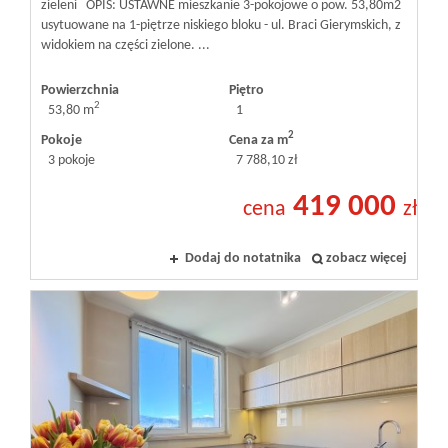
zieleni OPIS: USTAWNE mieszkanie 3-pokojowe o pow. 53,80m2
usytuowane na 1-piętrze niskiego bloku - ul. Braci Gierymskich, z
widokiem na części zielone. ...
Powierzchnia
Piętro
2
53,80 m
1
2
Pokoje
Cena za m
3 pokoje
7 788,10 zł
419 000
cena
zł
Dodaj do notatnika
zobacz więcej