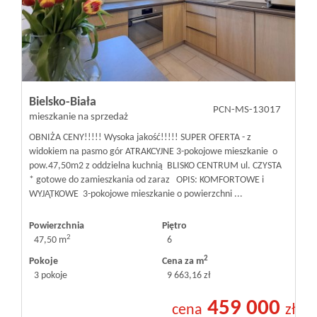
Bielsko-Biała
PCN-MS-13017
mieszkanie na sprzedaż
OBNIŻA CENY!!!!! Wysoka jakość!!!!! SUPER OFERTA - z
widokiem na pasmo gór ATRAKCYJNE 3-pokojowe mieszkanie o
pow.47,50m2 z oddzielna kuchnią BLISKO CENTRUM ul. CZYSTA
* gotowe do zamieszkania od zaraz OPIS: KOMFORTOWE i
WYJĄTKOWE 3-pokojowe mieszkanie o powierzchni ...
Powierzchnia
Piętro
2
47,50 m
6
2
Pokoje
Cena za m
3 pokoje
9 663,16 zł
459 000
cena
zł