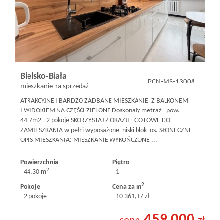
Bielsko-Biała
PCN-MS-13008
mieszkanie na sprzedaż
ATRAKCYJNE I BARDZO ZADBANE MIESZKANIE Z BALKONEM
I WIDOKIEM NA CZĘŚĆI ZIELONE Doskonały metraż - pow.
44,7m2 - 2 pokoje SKORZYSTAJ Z OKAZJI - GOTOWE DO
ZAMIESZKANIA w pełni wyposażone niski blok os. SŁONECZNE
OPIS MIESZKANIA: MIESZKANIE WYKOŃCZONE ...
Powierzchnia
Piętro
2
44,30 m
1
2
Pokoje
Cena za m
2 pokoje
10 361,17 zł
459 000