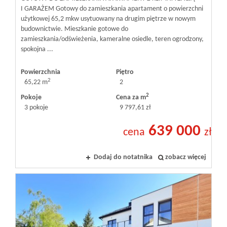
I GARAŻEM Gotowy do zamieszkania apartament o powierzchni
użytkowej 65,2 mkw usytuowany na drugim piętrze w nowym
budownictwie. Mieszkanie gotowe do
zamieszkania/odświeżenia, kameralne osiedle, teren ogrodzony,
spokojna ...
Powierzchnia
Piętro
2
65,22 m
2
2
Pokoje
Cena za m
3 pokoje
9 797,61 zł
639 000
cena
zł
Dodaj do notatnika
zobacz więcej