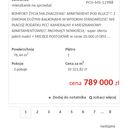
PCN-MS-12988
mieszkanie na sprzedaż
KOMFORT ŻYCIA MA ZNACZENIE! APARTAMENT POD KLUCZ!!! Z
DWOMA DUŻYMI BALKONAMI W WYSOKIM STANDARDZIE! NIE
PŁACISZ PODATKU PCC! KAMERALNY 4-MIESZKANIOWY
APARTAMENTOWIEC! PACHNĄCY NOWOŚCIĄ - super oferta
jakich mało! + MIEJSCE POSTOJOWE w cenie 20.000 zł OPIS ...
Powierzchnia
Piętro
2
76,44 m
1
2
Pokoje
Cena za m
3 pokoje
10 321,82 zł
789 000
cena
zł
Dodaj do notatnika
zobacz więcej
1
2
3
4
5
6
7
...
8
następna