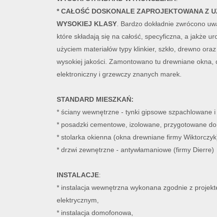
* CAŁOŚĆ DOSKONALE ZAPROJEKTOWANA Z U
WYSOKIEJ KLASY
. Bardzo dokładnie zwrócono uw
które składają się na całość, specyficzna, a jakże 
użyciem materiałów typy klinkier, szkło, drewno o
wysokiej jakości. Zamontowano tu drewniane okna, 
elektroniczny i grzewczy znanych marek.
STANDARD MIESZKAŃ:
* ściany wewnętrzne - tynki gipsowe szpachlowane i
* posadzki cementowe, izolowane, przygotowane do
* stolarka okienna (okna drewniane firmy Wiktorczyk
* drzwi zewnętrzne - antywłamaniowe (firmy Dierre)
INSTALACJE
:
* instalacja wewnętrzna wykonana zgodnie z projek
elektrycznym,
* instalacja domofonowa,