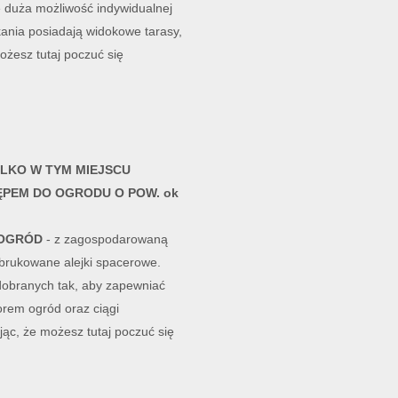
e duża możliwość indywidualnej
kania posiadają widokowe tarasy,
ożesz tutaj poczuć się
YLKO W TYM MIEJSCU
ĘPEM DO OGRODU O POW. ok
 OGRÓD
- z zagospodarowaną
 brukowane alejki spacerowe.
n dobranych tak, aby zapewniać
orem ogród oraz ciągi
jąc, że możesz tutaj poczuć się