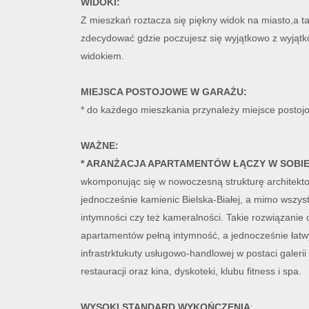
WIDOKI:
Z mieszkań roztacza się piękny widok na miasto,a
zdecydować gdzie poczujesz się wyjątkowo z wyjąt
widokiem.
MIEJSCA POSTOJOWE W GARAŻU:
* do każdego mieszkania przynależy miejsce postoj
WAŻNE:
* ARANŻACJA APARTAMENTÓW ŁĄCZY W SOBI
wkomponując się w nowoczesną strukturę architekto
jednocześnie kamienic Bielska-Białej, a mimo wszyst
intymności czy też kameralności. Takie rozwiązani
apartamentów pełną intymność, a jednocześnie łatw
infrastrktukuty usługowo-handlowej w postaci galerii
restauracji oraz kina, dyskoteki, klubu fitness i spa.
WYSOKI STANDARD WYKOŃCZENIA
: