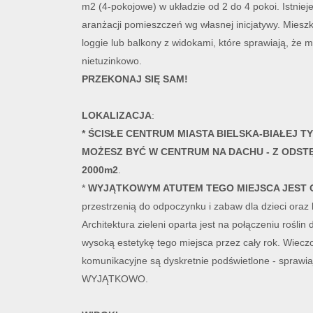
m2 (4-pokojowe) w układzie od 2 do 4 pokoi. Istniej
aranżacji pomieszczeń wg własnej inicjatywy. Miesz
loggie lub balkony z widokami, które sprawiają, że m
nietuzinkowo.
PRZEKONAJ SIĘ SAM!
LOKALIZACJA
:
* ŚCISŁE CENTRUM MIASTA BIELSKA-BIAŁEJ T
MOŻESZ BYĆ W CENTRUM NA DACHU - Z ODST
2000m2
.
*
WYJĄTKOWYM ATUTEM TEGO MIEJSCA JEST
przestrzenią do odpoczynku i zabaw dla dzieci oraz
Architektura zieleni oparta jest na połączeniu rośli
wysoką estetykę tego miejsca przez cały rok. Wiecz
komunikacyjne są dyskretnie podświetlone - sprawia
WYJĄTKOWO.