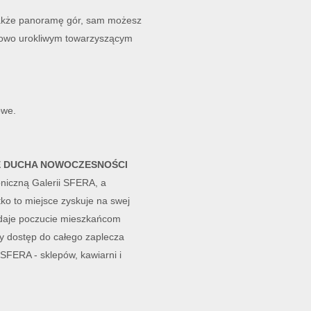
 także panoramę gór, sam możesz
kowo urokliwym towarzyszącym
owe.
E DUCHA NOWOCZESNOŚCI
niczną Galerii SFERA, a
ko to miejsce zyskuje na swej
e daje poczucie mieszkańcom
y dostęp do całego zaplecza
 SFERA - sklepów, kawiarni i