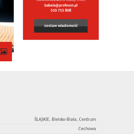
nieruchomościami nr licencji 19631
izabela@profeocn.pl
510 715 808
zostaw wiadomość
ŚLĄSKIE, Bielsko-Biała, Centrum
Cechowa