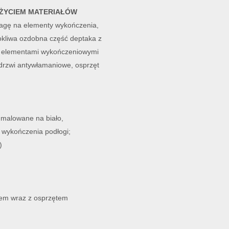
ŻYCIEM MATERIAŁÓW
agę na elementy wykończenia,
urokliwa ozdobna część deptaka z
raz elementami wykończeniowymi
drzwi antywłamaniowe, osprzęt
 malowane na biało,
 wykończenia podłogi;
)
tem wraz z osprzętem