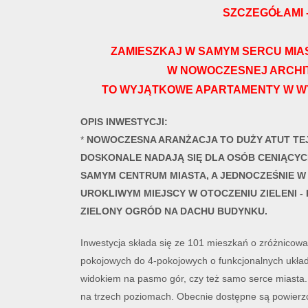
SZCZEGÓŁAMI 
ZAMIESZKAJ W SAMYM SERCU MIAS
W NOWOCZESNEJ ARCHI
TO WYJĄTKOWE APARTAMENTY W W
OPIS INWESTYCJI:
*
NOWOCZESNA ARANŻACJA TO DUŻY ATUT TEJ 
DOSKONALE NADAJĄ SIĘ DLA OSÓB CENIĄCY
SAMYM CENTRUM MIASTA, A JEDNOCZEŚNIE 
UROKLIWYM MIEJSCY W OTOCZENIU ZIELENI -
ZIELONY OGRÓD NA DACHU BUDYNKU.
Inwestycja składa się ze 101 mieszkań o zróżnicowa
pokojowych do 4-pokojowych o funkcjonalnych ukła
widokiem na pasmo gór, czy też samo serce miasta
na trzech poziomach. Obecnie dostępne są powierz