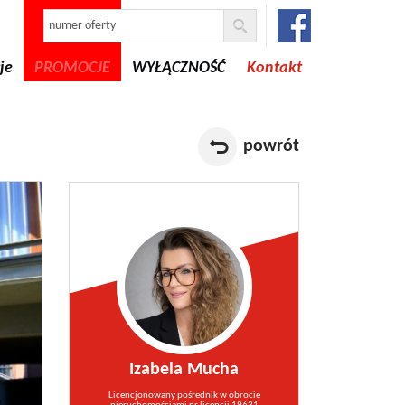
je
PROMOCJE
WYŁĄCZNOŚĆ
Kontakt
powrót
Izabela Mucha
Licencjonowany pośrednik w obrocie