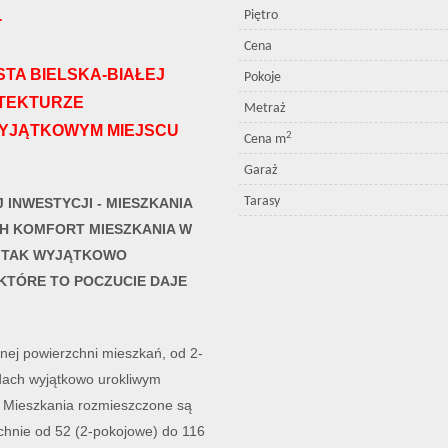
Piętro
-
Cena
TA BIELSKA-BIAŁEJ
Pokoje
TEKTURZE
Metraż
YJĄTKOWYM MIEJSCU
2
Cena m
Garaż
Tarasy
INWESTYCJI - MIESZKANIA
CH KOMFORT MIESZKANIA W
W TAK WYJĄTKOWO
 KTÓRE TO POCZUCIE DAJE
nej powierzchni mieszkań, od 2-
dach wyjątkowo urokliwym
. Mieszkania rozmieszczone są
chnie od 52 (2-pokojowe) do 116