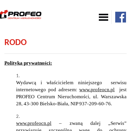
Mieszkania
RODO
Domy
Polityka prywatności:
Komercja
Wydawcą i właścicielem niniejszego serwisu
internetowego pod adresem:
www.profeocn.pl
jest
PROFEO Centrum Nieruchomości, ul. Warszawska
Działki
28, 43-300 Bielsko-Biała, NIP 937-209-60-76.
Nowe
www.profeocn.pl
– zwaną dalej „Serwis”
przywiązuje szczególną wagę do ochrony