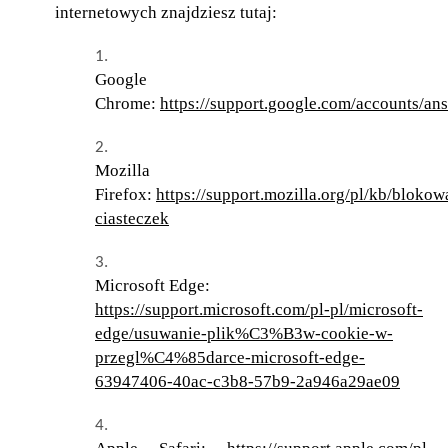
internetowych znajdziesz tutaj:
Google
Chrome:
https://support.google.com/accounts/a
Mozilla
Firefox:
https://support.mozilla.org/pl/kb/blokow
ciasteczek
Microsoft Edge:
https://support.microsoft.com/pl-pl/microsoft-
edge/usuwanie-plik%C3%B3w-cookie-w-
przegl%C4%85darce-microsoft-edge-
63947406-40ac-c3b8-57b9-2a946a29ae09