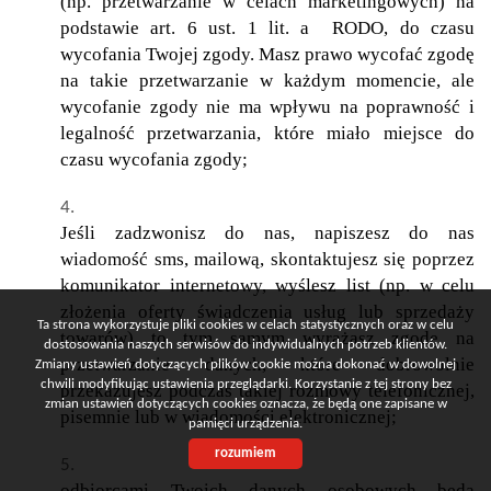
(np. przetwarzanie w celach marketingowych) na
podstawie art. 6 ust. 1 lit. a RODO, do czasu
wycofania Twojej zgody. Masz prawo wycofać zgodę
na takie przetwarzanie w każdym momencie, ale
wycofanie zgody nie ma wpływu na poprawność i
legalność przetwarzania, które miało miejsce do
czasu wycofania zgody;
Jeśli zadzwonisz do nas, napiszesz do nas
wiadomość sms, mailową, skontaktujesz się poprzez
komunikator internetowy, wyślesz list (np. w celu
złożenia oferty świadczenia usług lub sprzedaży
Ta strona wykorzystuje pliki cookies w celach statystycznych oraz w celu
towarów) to tym samym wyrażasz zgodę na
dostosowania naszych serwisów do indywidualnych potrzeb klientów.
przetwarzanie danych, które dobrowolnie
Zmiany ustawień dotyczących plików cookie można dokonać w dowolnej
chwili modyfikując ustawienia przeglądarki. Korzystanie z tej strony bez
przekazujesz podczas takiej rozmowy telefonicznej,
zmian ustawień dotyczących cookies oznacza, że będą one zapisane w
pisemnie lub w wiadomości elektronicznej;
pamięci urządzenia.
rozumiem
odbiorcami Twoich danych osobowych będą