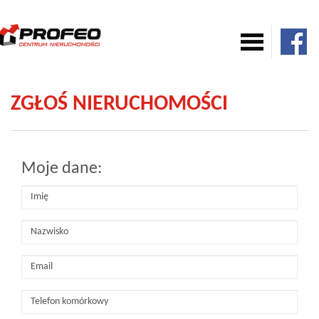
Mieszkania
ZGŁOŚ NIERUCHOMOŚCI
Domy
Moje dane:
Komercja
Działki
Nowe