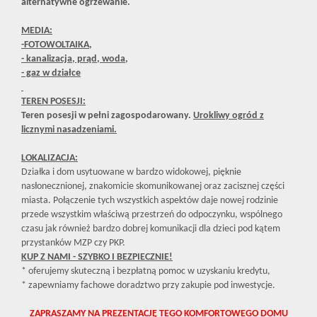
alternatywne ogrzewanie.
MEDIA:
-FOTOWOLTAIKA,
- kanalizacja, prąd, woda,
- gaz w działce
TEREN POSESJI:
Teren posesji w pełni zagospodarowany.
Urokliwy ogród z
licznymi nasadzeniami.
LOKALIZACJA:
Działka i dom usytuowane w bardzo widokowej, pięknie
nasłonecznionej, znakomicie skomunikowanej oraz zacisznej części
miasta. Połączenie tych wszystkich aspektów daje nowej rodzinie
przede wszystkim właściwą przestrzeń do odpoczynku, wspólnego
czasu jak również bardzo dobrej komunikacji dla dzieci pod kątem
przystanków MZP czy PKP.
KUP Z NAMI - SZYBKO I BEZPIECZNIE!
* oferujemy skuteczną i bezpłatną pomoc w uzyskaniu kredytu,
* zapewniamy fachowe doradztwo przy zakupie pod inwestycje.
ZAPRASZAMY NA PREZENTACJĘ TEGO KOMFORTOWEGO DOMU