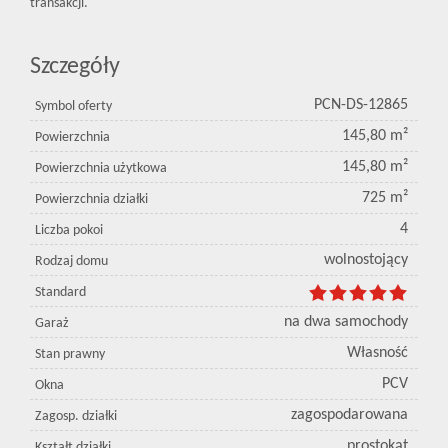
transakcji.
Szczegóły
PCN-DS-12865
Symbol oferty
145,80 m²
Powierzchnia
145,80 m²
Powierzchnia użytkowa
725 m²
Powierzchnia działki
4
Liczba pokoi
wolnostojący
Rodzaj domu
Standard
na dwa samochody
Garaż
Własność
Stan prawny
PCV
Okna
zagospodarowana
Zagosp. działki
prostokąt
Kształt działki