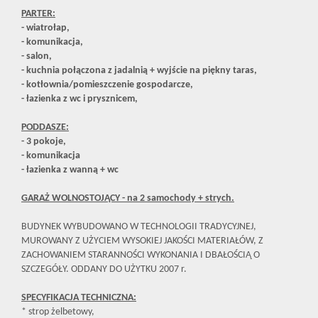
PARTER:
- wiatrołap,
- komunikacja,
- salon,
- kuchnia połączona z jadalnią + wyjście na piękny taras,
- kotłownia/pomieszczenie gospodarcze,
- łazienka z wc i prysznicem,
PODDASZE:
- 3 pokoje,
- komunikacja
- łazienka z wanną + wc
GARAŻ WOLNOSTOJĄCY - na 2 samochody + strych.
BUDYNEK WYBUDOWANO W TECHNOLOGII TRADYCYJNEJ,
MUROWANY Z UŻYCIEM WYSOKIEJ JAKOŚCI MATERIAŁÓW, Z
ZACHOWANIEM STARANNOŚCI WYKONANIA I DBAŁOŚCIĄ O
SZCZEGÓŁY. ODDANY DO UŻYTKU 2007 r.
SPECYFIKACJA TECHNICZNA:
* strop żelbetowy,