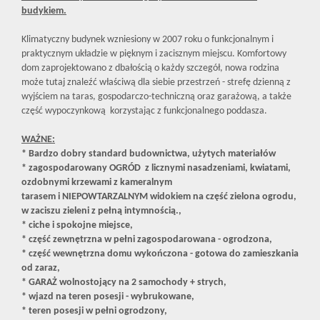
budykiem.
Klimatyczny budynek wzniesiony w 2007 roku o funkcjonalnym i
praktycznym układzie w pięknym i zacisznym miejscu. Komfortowy
dom zaprojektowano z dbałością o każdy szczegół, nowa rodzina
może tutaj znaleźć właściwą dla siebie przestrzeń - strefę dzienną z
wyjściem na taras, gospodarczo-techniczną oraz garażową, a także
część wypoczynkową korzystając z funkcjonalnego poddasza.
WAŻNE:
* Bardzo dobry standard budownictwa, użytych materiałów
* zagospodarowany OGRÓD z licznymi nasadzeniami, kwiatami,
ozdobnymi krzewami z kameralnym
tarasem i NIEPOWTARZALNYM widokiem na część zielona ogrodu,
w zaciszu zieleni z pełną intymnością.,
* ciche i spokojne miejsce,
* część zewnętrzna w pełni zagospodarowana - ogrodzona,
* część wewnętrzna domu wykończona - gotowa do zamieszkania
od zaraz,
* GARAŻ wolnostojący na 2 samochody + strych,
* wjazd na teren posesji - wybrukowane,
* teren posesji w pełni ogrodzony,