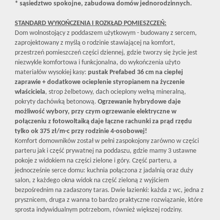
* sąsiedztwo spokojne, zabudowa domów jednorodzinnych.
STANDARD WYKOŃCZENIA I ROZKŁAD POMIESZCZEŃ:
Dom wolnostojący z poddaszem użytkowym - budowany z sercem,
zaprojektowany z myślą o rodzinie stawiającej na komfort,
przestrzeń pomieszczeń części dziennej, gdzie tworzy się życie jest
niezwykle komfortowa i funkcjonalna, do wykończenia użyto
materiałów wysokiej kasy:
pustak Prefabed 36 cm na ciepłej
zaprawie + dodatkowe ocieplenie styropianem na życzenie
właściciela
, strop żelbetowy, dach ocieplony wełną mineralną,
pokryty dachówką betonową.
Ogrzewanie hybrydowe daje
możliwość wybory, przy czym ogrzewanie elektryczne w
połączeniu z fotowoltaiką daje łączne rachunki za prąd rzędu
tylko ok 375 zł/m-c przy rodzinie 4-osobowej!
Komfort domowników został w pełni zaspokojony zarówno w części
parteru jak i część prywatnej na poddaszu, gdzie mamy 3 ustawne
pokoje z widokiem na części zielone i góry. Część parteru, a
jednocześnie serce domu: kuchnia połączona z jadalnią oraz duży
salon, z każdego okna widok na część zieloną z wyjściem
bezpośrednim na zadaszony taras. Dwie łazienki: każda z wc, jedna z
prysznicem, druga z wanna to bardzo praktyczne rozwiązanie, które
sprosta indywidualnym potrzebom, również większej rodziny.