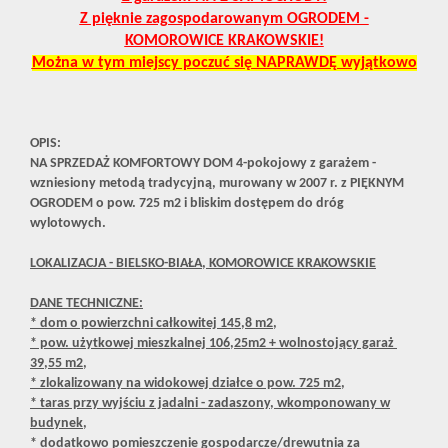
Z pięknie zagospodarowanym OGRODEM -
KOMOROWICE KRAKOWSKIE!
Można w tym miejscy poczuć się NAPRAWDĘ wyjątkowo
OPIS:
NA SPRZEDAŻ KOMFORTOWY DOM 4-pokojowy z garażem -
wzniesiony metodą tradycyjną, murowany w 2007 r. z PIĘKNYM
OGRODEM o pow. 725 m2 i bliskim dostępem do dróg
wylotowych.
LOKALIZACJA - BIELSKO-BIAŁA, KOMOROWICE KRAKOWSKIE
DANE TECHNICZNE:
* dom o powierzchni całkowitej 145,8 m2,
* pow. użytkowej mieszkalnej 106,25m2 + wolnostojący garaż
39,55 m2,
* zlokalizowany na widokowej działce o pow. 725 m2,
* taras przy wyjściu z jadalni - zadaszony, wkomponowany w
budynek,
* dodatkowo pomieszczenie gospodarcze/drewutnia za