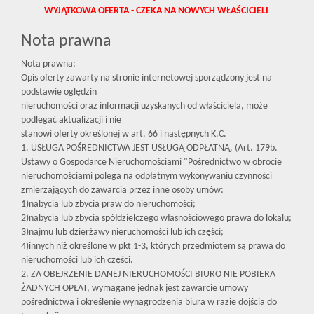
WYJĄTKOWA OFERTA - CZEKA NA NOWYCH WŁAŚCICIELI
Nota prawna
Nota prawna:
Opis oferty zawarty na stronie internetowej sporządzony jest na
podstawie oględzin
nieruchomości oraz informacji uzyskanych od właściciela, może
podlegać aktualizacji i nie
stanowi oferty określonej w art. 66 i następnych K.C.
1. USŁUGA POŚREDNICTWA JEST USŁUGĄ ODPŁATNĄ. (Art. 179b.
Ustawy o Gospodarce Nieruchomościami "Pośrednictwo w obrocie
nieruchomościami polega na odpłatnym wykonywaniu czynności
zmierzających do zawarcia przez inne osoby umów:
1)nabycia lub zbycia praw do nieruchomości;
2)nabycia lub zbycia spółdzielczego własnościowego prawa do lokalu;
3)najmu lub dzierżawy nieruchomości lub ich części;
4)innych niż określone w pkt 1-3, których przedmiotem są prawa do
nieruchomości lub ich części.
2. ZA OBEJRZENIE DANEJ NIERUCHOMOŚCI BIURO NIE POBIERA
ŻADNYCH OPŁAT, wymagane jednak jest zawarcie umowy
pośrednictwa i określenie wynagrodzenia biura w razie dojścia do