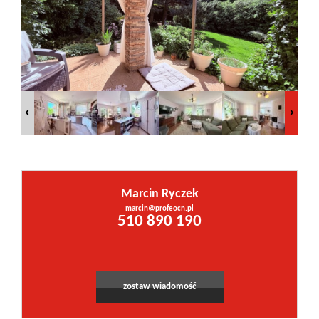
Inwestycje
PROMOCJE
WYŁĄCZNOŚĆ
Kontakt
Marcin Ryczek
marcin@profeocn.pl
510 890 190
zostaw wiadomość