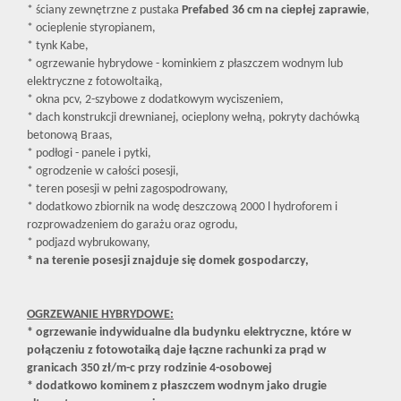
* ściany zewnętrzne z pustaka
Prefabed 36 cm na ciepłej zaprawie
,
* ocieplenie styropianem,
* tynk Kabe,
* ogrzewanie hybrydowe - kominkiem z płaszczem wodnym lub
elektryczne z fotowoltaiką,
* okna pcv, 2-szybowe z dodatkowym wyciszeniem,
* dach konstrukcji drewnianej, ocieplony wełną, pokryty dachówką
betonową Braas,
* podłogi - panele i pytki,
* ogrodzenie w całości posesji,
* teren posesji w pełni zagospodrowany,
* dodatkowo zbiornik na wodę deszczową 2000 l hydroforem i
rozprowadzeniem do garażu oraz ogrodu,
* podjazd wybrukowany,
* na terenie posesji znajduje się domek gospodarczy,
OGRZEWANIE HYBRYDOWE:
* ogrzewanie indywidualne dla budynku elektryczne, które w
połączeniu z fotowotaiką daje łączne rachunki za prąd w
granicach 350 zł/m-c przy rodzinie 4-osobowej
* dodatkowo kominem z płaszczem wodnym jako drugie