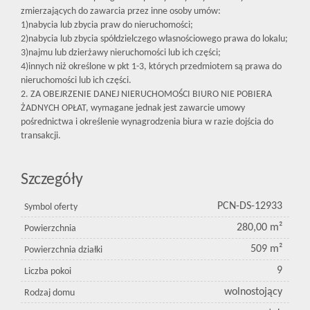
zmierzających do zawarcia przez inne osoby umów:
1)nabycia lub zbycia praw do nieruchomości;
2)nabycia lub zbycia spółdzielczego własnościowego prawa do lokalu;
3)najmu lub dzierżawy nieruchomości lub ich części;
4)innych niż określone w pkt 1-3, których przedmiotem są prawa do
nieruchomości lub ich części.
2. ZA OBEJRZENIE DANEJ NIERUCHOMOŚCI BIURO NIE POBIERA
ŻADNYCH OPŁAT, wymagane jednak jest zawarcie umowy
pośrednictwa i określenie wynagrodzenia biura w razie dojścia do
transakcji.
Szczegóły
PCN-DS-12933
Symbol oferty
280,00 m²
Powierzchnia
509 m²
Powierzchnia działki
9
Liczba pokoi
wolnostojący
Rodzaj domu