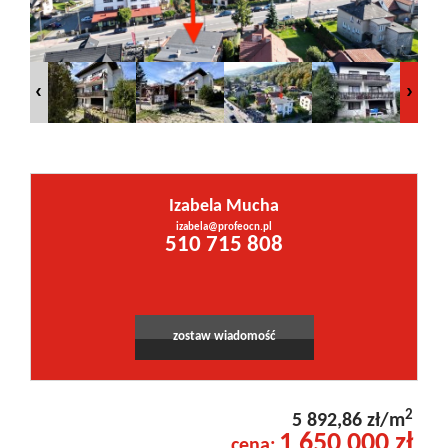
Inwestycje
PROMOCJE
WYŁĄCZNOŚĆ
Izabela Mucha
izabela@profeocn.pl
Kontakt
510 715 808
zostaw wiadomość
2
5 892,86 zł/m
1 650 000 zł
cena: