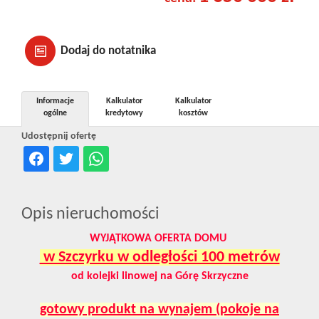
Dodaj do notatnika
Informacje
Kalkulator
Kalkulator
ogólne
kredytowy
kosztów
Udostępnij ofertę
Opis nieruchomości
WYJĄTKOWA OFERTA DOMU
w Szczyrku w odległości 100 metrów
od kolejki linowej na Górę Skrzyczne
gotowy produkt na wynajem (pokoje na