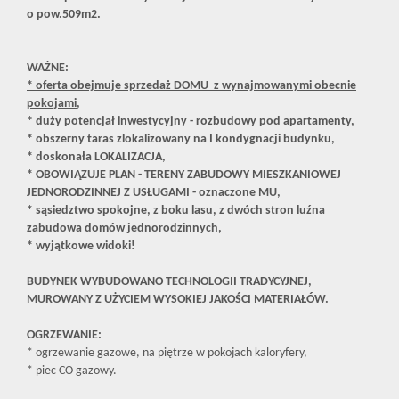
o pow.509m2.
WAŻNE:
* oferta obejmuje sprzedaż DOMU z wynajmowanymi obecnie
pokojami,
* duży potencjał inwestycyjny - rozbudowy pod apartamenty,
* obszerny taras zlokalizowany na I kondygnacji budynku,
* doskonała LOKALIZACJA,
* OBOWIĄZUJE PLAN - TERENY ZABUDOWY MIESZKANIOWEJ
JEDNORODZINNEJ Z USŁUGAMI - oznaczone MU,
* sąsiedztwo spokojne, z boku lasu, z dwóch stron luźna
zabudowa domów jednorodzinnych,
* wyjątkowe widoki!
BUDYNEK WYBUDOWANO TECHNOLOGII TRADYCYJNEJ,
MUROWANY Z UŻYCIEM WYSOKIEJ JAKOŚCI MATERIAŁÓW.
OGRZEWANIE:
* ogrzewanie gazowe, na piętrze w pokojach kaloryfery,
* piec CO gazowy.