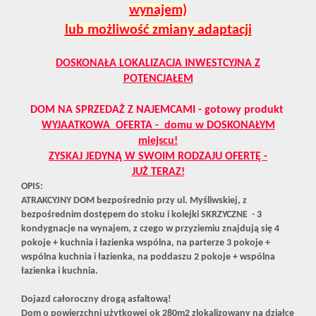
wynajem)
lub możliwość zmiany adaptacji
DOSKONAŁA LOKALIZACJA INWESTCYJNA Z
POTENCJAŁEM
DOM NA SPRZEDAŻ Z NAJEMCAMI - gotowy produkt
WYJAATKOWA OFERTA - domu w DOSKONAŁYM
miejscu!
ZYSKAJ JEDYNĄ W SWOIM RODZAJU OFERTĘ -
JUŻ TERAZ!
OPIS:
ATRAKCYJNY DOM bezpośrednio przy ul. Myśliwskiej, z
bezpośrednim dostępem do stoku i kolejki SKRZYCZNE - 3
kondygnacje na wynajem, z czego w przyziemiu znajdują się 4
pokoje + kuchnia i łazienka wspólna, na parterze 3 pokoje +
wspólna kuchnia i łazienka, na poddaszu 2 pokoje + wspólna
łazienka i kuchnia.
Dojazd całoroczny drogą asfaltową!
Dom o powierzchni użytkowej ok 280m2 zlokalizowany na działce