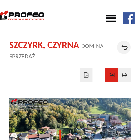
Mieszkania
SZCZYRK,
CZYRNA
DOM NA
SPRZEDAŻ
Domy
Komercja
Działki
Nowe