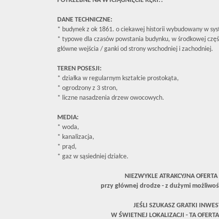
POTRZEBNE NA WYCIĄGNIĘCIE RĘKI!!
DANE TECHNICZNE:
* budynek z ok 1861. o ciekawej historii wybudowany w s
* typowe dla czasów powstania budynku, w środkowej częś
główne wejścia / ganki od strony wschodniej i zachodniej.
TEREN POSESJI:
* działka w regularnym kształcie prostokąta,
* ogrodzony z 3 stron,
* liczne nasadzenia drzew owocowych.
MEDIA:
* woda,
* kanalizacja,
* prąd,
* gaz w sąsiedniej działce.
NIEZWYKLE ATRAKCYJNA OFERTA 
przy głównej drodze - z dużymi możliwo
JEŚLI SZUKASZ GRATKI INWES
W
ŚWIETNEJ
LOKALIZACJI - TA OFERTA