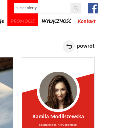
je
PROMOCJE
WYŁĄCZNOŚĆ
Kontakt
powrót
Kamila Modliszewska
Specjalista ds. nieruchomości