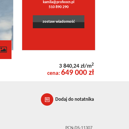
kamila@profeocn.pl
510 890 290
zostaw wiadomość
2
3 840,24 zł/m
649 000 zł
cena:
Dodaj do notatnika
PCN-DS-11307