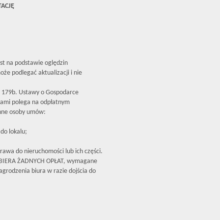
TACJĘ
est na podstawie oględzin
że podlegać aktualizacji i nie
179b. Ustawy o Gospodarce
iami polega na odpłatnym
inne osoby umów:
do lokalu;
rawa do nieruchomości lub ich części.
OBIERA ŻADNYCH OPŁAT, wymagane
grodzenia biura w razie dojścia do