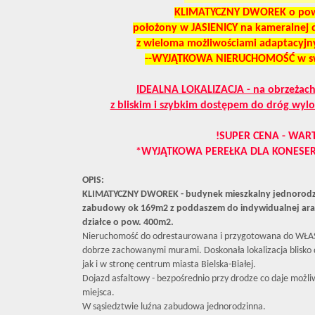
KLIMATYCZNY DWOREK o pow
położony w JASIENICY na kameralnej 
z wieloma możliwościami adaptacyjn
--WYJĄTKOWA NIERUCHOMOŚĆ w swe
IDEALNA LOKALIZACJA - na obrzeżach
z bliskim i szybkim dostępem do dróg wyl
!SUPER CENA - WAR
*WYJĄTKOWA PEREŁKA DLA KONESER
OPIS:
KLIMATYCZNY DWOREK - budynek mieszkalny jednorodz
zabudowy ok 169m2 z poddaszem do indywidualnej aran
działce o pow. 400m2.
Nieruchomość do odrestaurowana i przygotowana do WŁA
dobrze zachowanymi murami. Doskonała lokalizacja blisko
jak i w stronę centrum miasta Bielska-Białej.
Dojazd asfaltowy - bezpośrednio przy drodze co daje możli
miejsca.
W sąsiedztwie luźna zabudowa jednorodzinna.