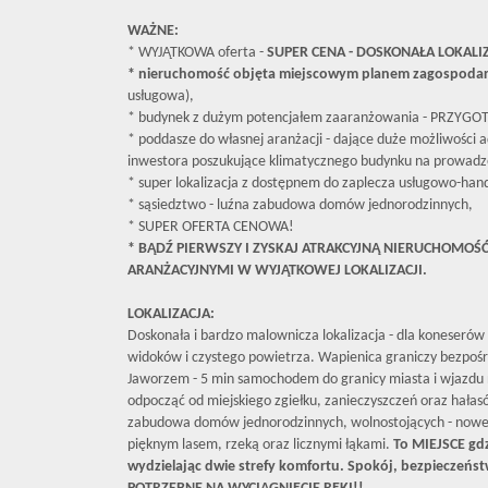
WAŻNE:
* WYJĄTKOWA oferta -
SUPER CENA - DOSKONAŁA LOKALIZ
* nieruchomość objęta miejscowym planem zagospoda
usługowa),
* budynek z dużym potencjałem zaaranżowania - PRZY
* poddasze do własnej aranżacji - dające duże możliwości ada
inwestora poszukujące klimatycznego budynku na prowadze
* super lokalizacja z dostępnem do zaplecza usługowo-hand
* sąsiedztwo - luźna zabudowa domów jednorodzinnych,
* SUPER OFERTA CENOWA!
* BĄDŹ PIERWSZY I ZYSKAJ ATRAKCYJNĄ NIERUCHOMOŚ
ARANŻACYJNYMI W WYJĄTKOWEJ LOKALIZACJI.
LOKALIZACJA:
Doskonała i bardzo malownicza lokalizacja - dla koneserów 
widoków i czystego powietrza. Wapienica graniczy bezpośr
Jaworzem - 5 min samochodem do granicy miasta i wjazdu n
odpocząć od miejskiego zgiełku, zanieczyszczeń oraz hałasó
zabudowa domów jednorodzinnych, wolnostojących - nowego
pięknym lasem, rzeką oraz licznymi łąkami.
To MIEJSCE gdz
wydzielając dwie strefy komfortu. Spokój, bezpieczeństw