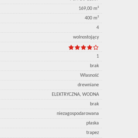
169,00 m²
400 m²
4
wolnostojący
1
brak
Własność
drewniane
ELEKTRYCZNA, WODNA
brak
niezagospodarowana
płaska
trapez