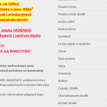
. ok 169m2
Powierzchnia
2
działce o pow. 400m
Powierzchnia działki
ymi i aranżacyjnymi
j atrakcyjności-
Liczba pokoi
Rodzaj domu
 miasta (JASIENICA)
otowych i centrum miasta
Standard
Liczba pięter w budynku
TO!
A lub INWESTORA*
Garaż
Stan prawny
inny wolnostojący pow.
Okna
żacji położony na kameralnej
Instalacje
SNEJ ARANŻACJI, podpiwniczona z
Balkon
 dróg wylotowych w każdym kierunku
Zagosp. działki
wości różnorodnej adaptacji tego
Ukształtowanie działki
Kształt działki