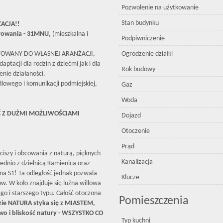
Pozwolenie na użytkowanie
Stan budynku
ACJA!!
rowania - 31MNU,
(mieszkalna i
Podpiwniczenie
GOTOWANY DO WŁASNEJ ARANŻACJI,
Ogrodzenie działki
ptacji dla rodzin z dziećmi jak i dla
Rok budowy
nie działaności.
lowego i komunikacji podmiejskiej,
Gaz
Woda
Ć Z DUŻMI MOŻLIWOŚCIAMI
Dojazd
Otoczenie
Prąd
ciszy i obcowania z naturą, pięknych
Kanalizacja
ednio z dzielnicą Kamienica oraz
a S1! Ta odległość jednak pozwala
Klucze
w. W koło znajduje się luźna willowa
 i starszego typu. Całość otoczona
Pomieszczenia
ie NATURA styka się z MIASTEM,
o i bliskość natury -
WSZYSTKO CO
Typ kuchni