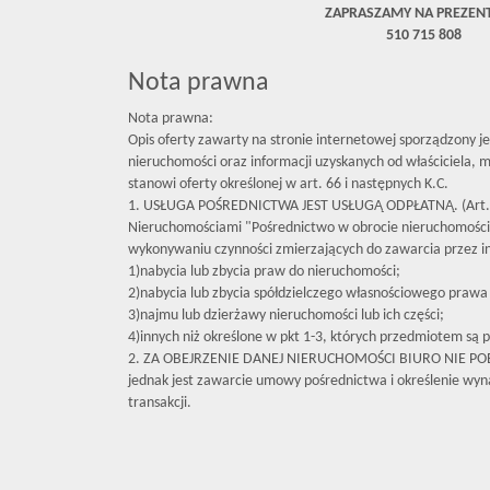
ZAPRASZAMY NA PREZEN
510 715 808
Nota prawna
Nota prawna:
Opis oferty zawarty na stronie internetowej sporządzony j
nieruchomości oraz informacji uzyskanych od właściciela, mo
stanowi oferty określonej w art. 66 i następnych K.C.
1. USŁUGA POŚREDNICTWA JEST USŁUGĄ ODPŁATNĄ. (Art. 
Nieruchomościami "Pośrednictwo w obrocie nieruchomośc
wykonywaniu czynności zmierzających do zawarcia przez 
1)nabycia lub zbycia praw do nieruchomości;
2)nabycia lub zbycia spółdzielczego własnościowego prawa 
3)najmu lub dzierżawy nieruchomości lub ich części;
4)innych niż określone w pkt 1-3, których przedmiotem są p
2. ZA OBEJRZENIE DANEJ NIERUCHOMOŚCI BIURO NIE P
jednak jest zawarcie umowy pośrednictwa i określenie wyna
transakcji.