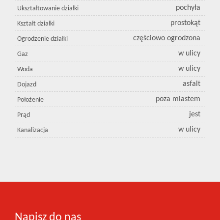
pochyła
Ukształtowanie działki
prostokąt
Kształt działki
częściowo ogrodzona
Ogrodzenie działki
w ulicy
Gaz
w ulicy
Woda
asfalt
Dojazd
poza miastem
Położenie
jest
Prąd
w ulicy
Kanalizacja
Napisz do nas