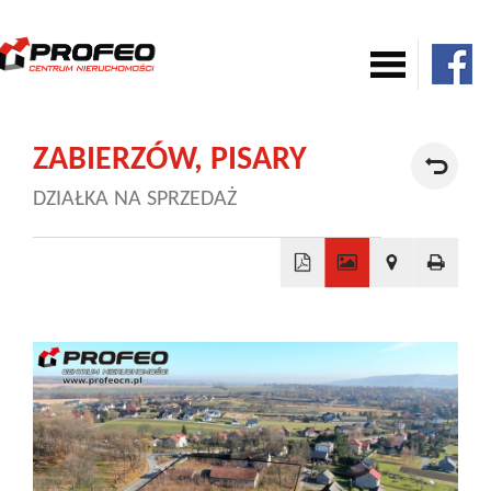
Mieszkania
ZABIERZÓW,
PISARY
DZIAŁKA NA SPRZEDAŻ
Domy
Komercja
+
−
Działki
Nowe