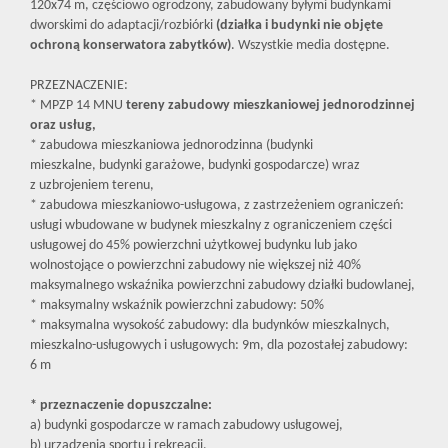
120x74 m, częściowo ogrodzony, zabudowany byłymi budynkami
dworskimi do adaptacji/rozbiórki
(działka i budynki nie objęte
ochroną konserwatora zabytków)
. Wszystkie media dostępne.
PRZEZNACZENIE:
* MPZP 14 MNU
tereny zabudowy mieszkaniowej jednorodzinnej
oraz usług,
* zabudowa mieszkaniowa jednorodzinna (budynki
mieszkalne, budynki garażowe, budynki gospodarcze) wraz
z uzbrojeniem terenu,
* zabudowa mieszkaniowo-usługowa, z zastrzeżeniem ograniczeń:
usługi wbudowane w budynek mieszkalny z ograniczeniem części
usługowej do 45% powierzchni użytkowej budynku lub jako
wolnostojące o powierzchni zabudowy nie większej niż 40%
maksymalnego wskaźnika powierzchni zabudowy działki budowlanej,
* maksymalny wskaźnik powierzchni zabudowy: 50%
* maksymalna wysokość zabudowy: dla budynków mieszkalnych,
mieszkalno-usługowych i usługowych: 9m, dla pozostałej zabudowy:
6 m
* przeznaczenie dopuszczalne:
a) budynki gospodarcze w ramach zabudowy usługowej,
b) urządzenia sportu i rekreacji,