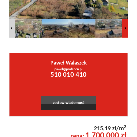
Inwestycje
PROMOCJE
WYŁĄCZNOŚĆ
Paweł Walaszek
pawel@profeocn.pl
Leaflet
|
©
OpenStreetMap
contributors
Kontakt
510 010 410
zostaw wiadomość
2
215,19 zł/m
1 700 000 zł
cena: