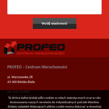
PROFEO – Centrum Nieruchomości
ul. Warszawska 28
43-300 Bielsko-Biała
tel. 510 715 808
tel./fax: 33 497 61 60
Ta strona wykorzystuje pliki cookies w celach statystycznych oraz w celu
dostosowania naszych serwisów do indywidualnych potrzeb klientów.
e-mail:
biuro@profeocn.pl
Zmiany ustawień dotyczących plików cookie można dokonać w dowolnej