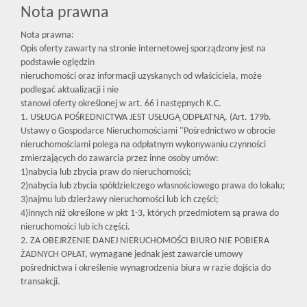
Nota prawna
Nota prawna:
Opis oferty zawarty na stronie internetowej sporządzony jest na
podstawie oględzin
nieruchomości oraz informacji uzyskanych od właściciela, może
podlegać aktualizacji i nie
stanowi oferty określonej w art. 66 i następnych K.C.
1. USŁUGA POŚREDNICTWA JEST USŁUGĄ ODPŁATNĄ. (Art. 179b.
Ustawy o Gospodarce Nieruchomościami "Pośrednictwo w obrocie
nieruchomościami polega na odpłatnym wykonywaniu czynności
zmierzających do zawarcia przez inne osoby umów:
1)nabycia lub zbycia praw do nieruchomości;
2)nabycia lub zbycia spółdzielczego własnościowego prawa do lokalu;
3)najmu lub dzierżawy nieruchomości lub ich części;
4)innych niż określone w pkt 1-3, których przedmiotem są prawa do
nieruchomości lub ich części.
2. ZA OBEJRZENIE DANEJ NIERUCHOMOŚCI BIURO NIE POBIERA
ŻADNYCH OPŁAT, wymagane jednak jest zawarcie umowy
pośrednictwa i określenie wynagrodzenia biura w razie dojścia do
transakcji.