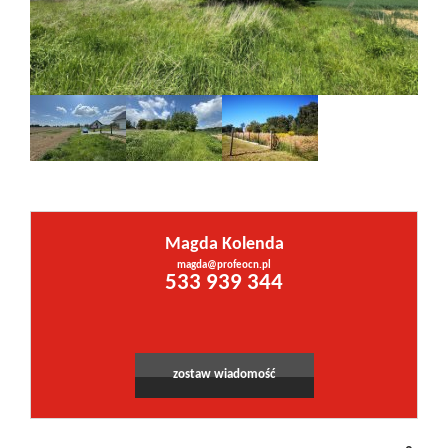
Inwestycje
PROMOCJE
WYŁĄCZNOŚĆ
Kontakt
Magda Kolenda
Leaflet
|
©
OpenStreetMap
contributors
magda@profeocn.pl
533 939 344
zostaw wiadomość