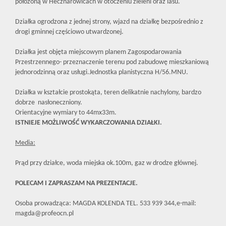
położoną w Hecznarowicach w otoczeniu zieleni oraz lasu.
Działka ogrodzona z jednej strony, wjazd na działkę bezpośrednio z
drogi gminnej częściowo utwardzonej.
Działka jest objęta miejscowym planem Zagospodarowania
Przestrzennego- przeznaczenie terenu pod zabudowę mieszkaniową
jednorodzinną oraz usługi.Jednostka planistyczna H/56.MNU.
Działka w kształcie prostokąta, teren delikatnie nachylony, bardzo
dobrze nasłoneczniony.
Orientacyjne wymiary to 44mx33m.
ISTNIEJE MOŻLIWOŚĆ WYKARCZOWANIA DZIAŁKI.
Media:
Prąd przy działce, woda miejska ok.100m, gaz w drodze głównej.
POLECAM I ZAPRASZAM NA PREZENTACJE.
Osoba prowadząca: MAGDA KOLENDA TEL. 533 939 344,e-mail:
magda@profeocn.pl