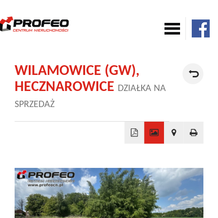
Mieszkania
WILAMOWICE (GW),
HECZNAROWICE
DZIAŁKA NA
Domy
SPRZEDAŻ
Komercja
+
Działki
−
Nowe