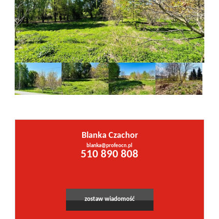
Inwestycje
PROMOCJE
WYŁĄCZNOŚĆ
Kontakt
Blanka Czachor
blanka@profeocn.pl
510 890 808
zostaw wiadomość