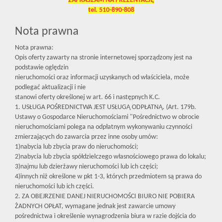
ZAPRASZAM NA PREZENTACJĘ
tel. 510-890-808
Nota prawna
Nota prawna:
Opis oferty zawarty na stronie internetowej sporządzony jest na
podstawie oględzin
nieruchomości oraz informacji uzyskanych od właściciela, może
podlegać aktualizacji i nie
stanowi oferty określonej w art. 66 i następnych K.C.
1. USŁUGA POŚREDNICTWA JEST USŁUGĄ ODPŁATNĄ. (Art. 179b.
Ustawy o Gospodarce Nieruchomościami "Pośrednictwo w obrocie
nieruchomościami polega na odpłatnym wykonywaniu czynności
zmierzających do zawarcia przez inne osoby umów:
1)nabycia lub zbycia praw do nieruchomości;
2)nabycia lub zbycia spółdzielczego własnościowego prawa do lokalu;
3)najmu lub dzierżawy nieruchomości lub ich części;
4)innych niż określone w pkt 1-3, których przedmiotem są prawa do
nieruchomości lub ich części.
2. ZA OBEJRZENIE DANEJ NIERUCHOMOŚCI BIURO NIE POBIERA
ŻADNYCH OPŁAT, wymagane jednak jest zawarcie umowy
pośrednictwa i określenie wynagrodzenia biura w razie dojścia do