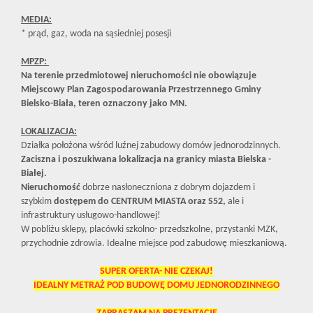
MEDIA:
* prąd, gaz, woda na sąsiedniej posesji
MPZP:
Na terenie przedmiotowej nieruchomości nie obowiązuje
Miejscowy Plan Zagospodarowania Przestrzennego Gminy
Bielsko-Biała, teren oznaczony jako MN.
LOKALIZACJA:
Działka położona wśród luźnej zabudowy domów jednorodzinnych.
Zaciszna i poszukiwana lokalizacja na granicy miasta Bielska -
Białej.
Nieruchomość
dobrze nasłoneczniona z dobrym dojazdem i
szybkim
dostępem do CENTRUM MIASTA oraz S52,
ale i
infrastruktury usługowo-handlowej!
W pobliżu sklepy, placówki szkolno- przedszkolne, przystanki MZK,
przychodnie zdrowia. Idealne miejsce pod zabudowę mieszkaniową.
SUPER OFERTA- NIE CZEKAJ!
IDEALNY METRAŻ POD BUDOWĘ DOMU JEDNORODZINNEGO