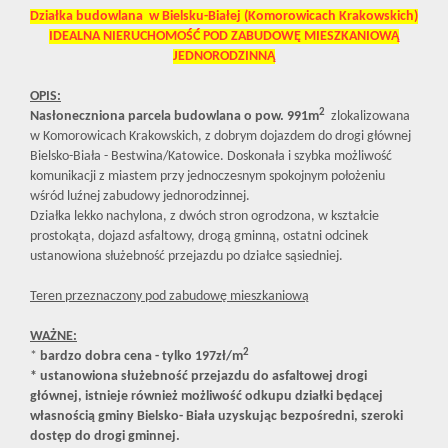
Działka budowlana w Bielsku-Białej (Komorowicach Krakowskich)
IDEALNA NIERUCHOMOŚĆ POD ZABUDOWĘ MIESZKANIOWĄ
JEDNORODZINNĄ
OPIS:
2
Nasłoneczniona parcela budowlana o pow. 991m
zlokalizowana
w Komorowicach Krakowskich, z dobrym dojazdem do drogi głównej
Bielsko-Biała - Bestwina/Katowice. Doskonała i szybka możliwość
komunikacji z miastem przy jednoczesnym spokojnym położeniu
wśród luźnej zabudowy jednorodzinnej.
Działka lekko nachylona, z dwóch stron ogrodzona, w kształcie
prostokąta, dojazd asfaltowy, drogą gminną, ostatni odcinek
ustanowiona służebność przejazdu po działce sąsiedniej.
Teren przeznaczony pod zabudowę mieszkaniową
WAŻNE:
2
*
bardzo dobra cena - tylko 197zł/m
* ustanowiona służebność przejazdu do asfaltowej drogi
głównej, istnieje również możliwość odkupu działki będącej
własnością gminy Bielsko- Biała uzyskując bezpośredni, szeroki
dostęp do drogi gminnej.