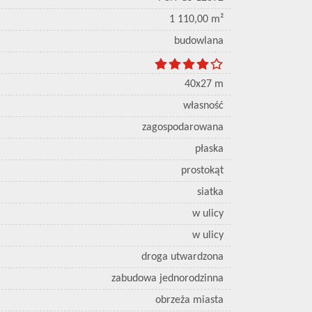
1 110,00 m²
budowlana
40x27 m
własność
zagospodarowana
płaska
prostokąt
siatka
w ulicy
w ulicy
droga utwardzona
zabudowa jednorodzinna
obrzeża miasta