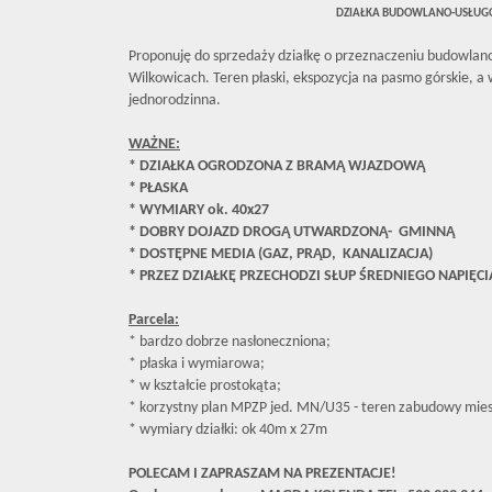
DZIAŁKA BUDOWLANO-USŁU
Proponuję do sprzedaży działkę o przeznaczeniu budowla
Wilkowicach. Teren płaski, ekspozycja na pasmo górskie, 
jednorodzinna.
WAŻNE:
* DZIAŁKA OGRODZONA Z BRAMĄ WJAZDOWĄ
* PŁASKA
* WYMIARY ok. 40x27
* DOBRY DOJAZD DROGĄ UTWARDZONĄ- GMINNĄ
* DOSTĘPNE MEDIA (GAZ, PRĄD, KANALIZACJA)
* PRZEZ DZIAŁKĘ PRZECHODZI SŁUP ŚREDNIEGO NAPIĘC
Parcela:
* bardzo dobrze nasłoneczniona;
* płaska i wymiarowa;
* w kształcie prostokąta;
* korzystny plan MPZP jed. MN/U35 - teren zabudowy miesz
* wymiary działki: ok 40m x 27m
POLECAM I ZAPRASZAM NA PREZENTACJE!