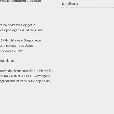
e-mail: magda@profeocn.pl
Kanalizacja
est na podstawie oględzin
że podlegać aktualizacji i nie
179b. Ustawy o Gospodarce
iami polega na odpłatnym
inne osoby umów:
do lokalu;
rawa do nieruchomości lub ich części.
OBIERA ŻADNYCH OPŁAT, wymagane
grodzenia biura w razie dojścia do