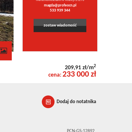
nieruchomościami nr licencji 21270
magda@profeocn.pl
533 939 344
zostaw wiadomość
2
209,91 zł/m
233 000 zł
cena:
Dodaj do notatnika
PCN-GS-12892