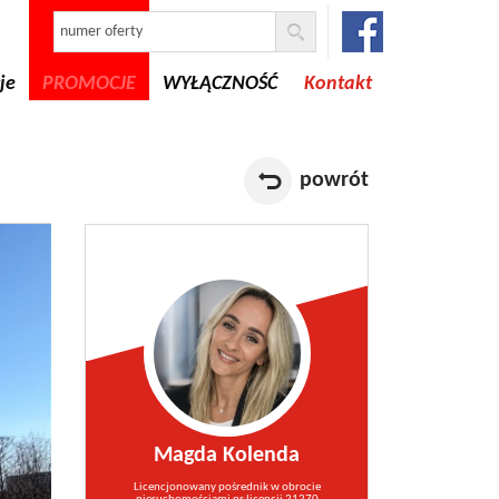
je
PROMOCJE
WYŁĄCZNOŚĆ
Kontakt
powrót
Magda Kolenda
Licencjonowany pośrednik w obrocie