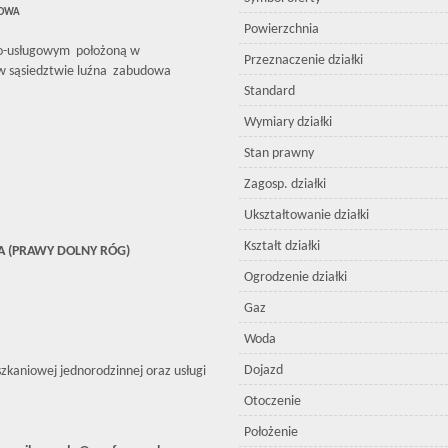
GOWA
Powierzchnia
no-usługowym położoną w
Przeznaczenie działki
a w sąsiedztwie luźna zabudowa
Standard
Wymiary działki
Stan prawny
Zagosp. działki
Ukształtowanie działki
Kształt działki
IA (PRAWY DOLNY RÓG)
Ogrodzenie działki
Gaz
Woda
Dojazd
kaniowej jednorodzinnej oraz usługi
Otoczenie
Położenie