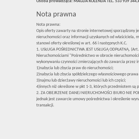
Osoba prowadząca: MAGDA KOLENDA TEL. 533 939 344,
Nota prawna
Nota prawna:
Opis oferty zawarty na stronie internetowej sporządzony j
nieruchomości oraz informacji uzyskanych od właściciela, mo
stanowi oferty określonej w art. 66 i następnych K.C.
1. USŁUGA POŚREDNICTWA JEST USŁUGĄ ODPŁATNĄ. (Art. 
Nieruchomościami "Pośrednictwo w obrocie nieruchomośc
wykonywaniu czynności zmierzających do zawarcia przez 
1)nabycia lub zbycia praw do nieruchomości;
2)nabycia lub zbycia spółdzielczego własnościowego prawa 
3)najmu lub dzierżawy nieruchomości lub ich części;
4)innych niż określone w pkt 1-3, których przedmiotem są p
2. ZA OBEJRZENIE DANEJ NIERUCHOMOŚCI BIURO NIE P
jednak jest zawarcie umowy pośrednictwa i określenie wyna
transakcji.