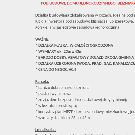
POD BUDOWĘ DOMU JEDNORODZINNEGO, BLIŹNIAK
Działka budowlana
zlokalizowana w Kozach. Idealna pod 
lub dla Inwestora pod zabudowę bliźniaczą lub szeregową. 
górskie, a w sąsiedztwie zabudowa jednorodzinna.
WAŻNE:
* DZIAŁKA PŁASKA, W CAŁOŚCI OGRODZONA
* WYMIARY ok. 23m x 43m
* BARDZO DOBRY, ASFALTOWY DOJAZD DROGĄ GMINNĄ
* DZIAŁKA UZBROJONA (WODA, PRĄD, GAZ, KANALIZACJ
* CENA DO NEGOCJACJI
Parcela:
* bardzo dobrze nasłoneczniona;
* płaska i wymiarowa;
* ze zjazdem bezpośrednio z asfaltowej drogi gminnej;
* w kształcie prostokąta;
* korzystny plan MPZP - teren zabudowy mieszkaniowej je
* wymiary działki: ok 23m x 43m
L
okali
zacja: