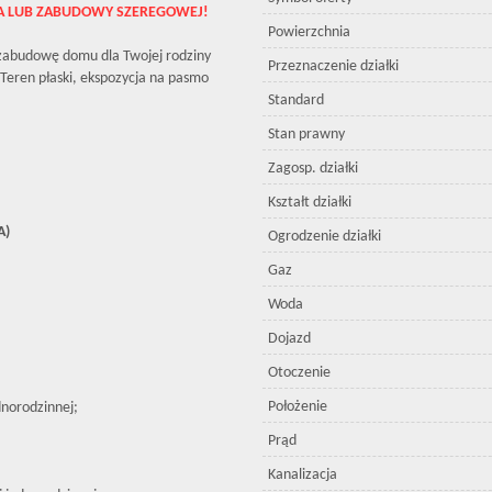
A LUB ZABUDOWY SZEREGOWEJ!
Powierzchnia
zabudowę domu dla Twojej rodziny
Przeznaczenie działki
Teren płaski, ekspozycja na pasmo
Standard
Stan prawny
Zagosp. działki
Kształt działki
A)
Ogrodzenie działki
Gaz
Woda
Dojazd
Otoczenie
Położenie
dnorodzinnej;
Prąd
Kanalizacja