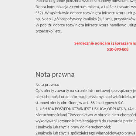
Parcela dogodnie położona wśród zabudowy mieszkaniowej
Dobra komunikacja z centrum miasta, a także z trasami w
S52). W sąsiedztwie dobrze rozwinięta infrastruktura usłu
np. Sklep Ogólnospożywczy Paulinka (1,5 km), przystanków
W pobliżu dobrze rozwinięta infrastruktura handlowo-usług
przedszkoli etc.
Serdecznie polecam i zapraszam n
510-890-808
Nota prawna
Nota prawna:
Opis oferty zawarty na stronie internetowej sporządzony j
nieruchomości oraz informacji uzyskanych od właściciela, mo
stanowi oferty określonej w art. 66 i następnych K.C.
1. USŁUGA POŚREDNICTWA JEST USŁUGĄ ODPŁATNĄ. (Art. 
Nieruchomościami "Pośrednictwo w obrocie nieruchomośc
wykonywaniu czynności zmierzających do zawarcia przez 
1)nabycia lub zbycia praw do nieruchomości;
2)nabycia lub zbycia spółdzielczego własnościowego prawa 