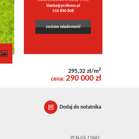
nieruchomościami nr licencji 19456
blanka@profeocn.pl
510 890 808
zostaw wiadomość
2
295,32 zł/m
290 000 zł
cena:
Dodaj do notatnika
PCN-GS-11842