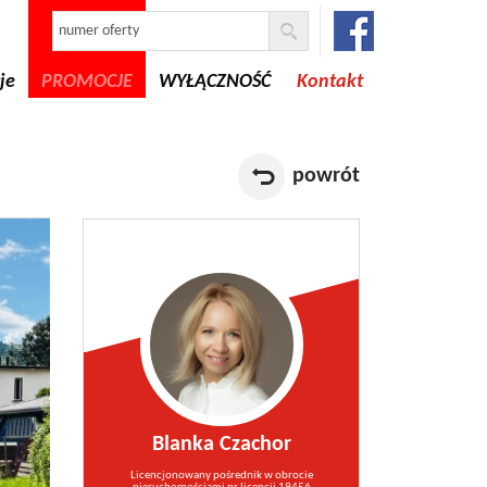
je
PROMOCJE
WYŁĄCZNOŚĆ
Kontakt
powrót
Blanka Czachor
Licencjonowany pośrednik w obrocie