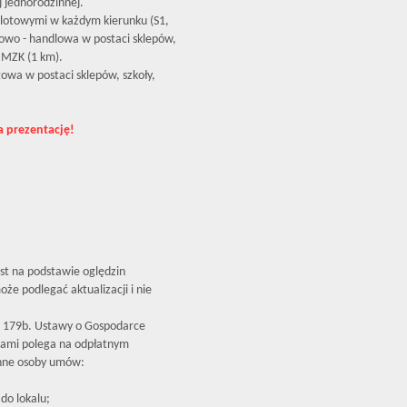
 jednorodzinnej.
ylotowymi w każdym kierunku (S1,
gowo - handlowa w postaci sklepów,
 MZK (1 km).
owa w postaci sklepów, szkoły,
a prezentację!
est na podstawie oględzin
że podlegać aktualizacji i nie
179b. Ustawy o Gospodarce
iami polega na odpłatnym
inne osoby umów:
do lokalu;