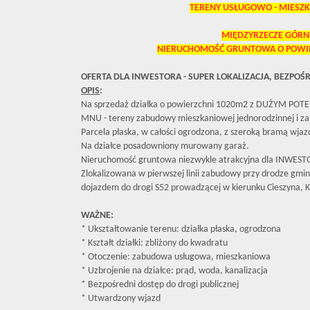
TERENY USŁUGOWO - MIESZ
MIĘDZYRZECZE GÓRN
NIERUCHOMOŚĆ GRUNTOWA O POWI
OFERTA DLA INWESTORA - SUPER LOKALIZACJA, BEZPO
OPIS
:
Na sprzedaż działka o powierzchni 1020m2 z DUŻYM POTE
MNU - tereny zabudowy mieszkaniowej jednorodzinnej i z
Parcela płaska, w całości ogrodzona, z szeroką bramą wja
Na działce posadowniony murowany garaż.
Nieruchomość gruntowa niezwykle atrakcyjna dla INWEST
Zlokalizowana w pierwszej linii zabudowy przy drodze gmi
dojazdem do drogi S52 prowadzącej w kierunku Cieszyna, 
WAŻNE:
* Ukształtowanie terenu: działka płaska, ogrodzona
* Kształt działki: zbliżony do kwadratu
* Otoczenie: zabudowa usługowa, mieszkaniowa
* Uzbrojenie na działce: prąd, woda, kanalizacja
* Bezpośredni dostęp do drogi publicznej
* Utwardzony wjazd