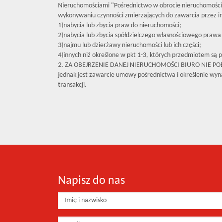
Nieruchomościami "Pośrednictwo w obrocie nieruchomośc
wykonywaniu czynności zmierzających do zawarcia przez 
1)nabycia lub zbycia praw do nieruchomości;
2)nabycia lub zbycia spółdzielczego własnościowego prawa 
3)najmu lub dzierżawy nieruchomości lub ich części;
4)innych niż określone w pkt 1-3, których przedmiotem są p
2. ZA OBEJRZENIE DANEJ NIERUCHOMOŚCI BIURO NIE P
jednak jest zawarcie umowy pośrednictwa i określenie wyna
transakcji.
Napisz do nas