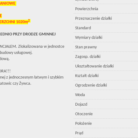
KANIOWE
Powierzchnia
E
Przeznaczenie działki
2
ERZC
HNI 1020m
Standard
ŚREDNIO PRZY DRODZE GMINNEJ
Wymiary działki
NCJAŁEM. Zlokalizowana w jednostce
Stan prawny
abudowy usługowej.
Zagosp. działki
zdową.
Ukształtowanie działki
ORA!!!
Kształt działki
nnej z jednoczesnym łatwym i szybkim
Katowic czy Żywca.
Ogrodzenie działki
Woda
Dojazd
Otoczenie
Położenie
Prąd