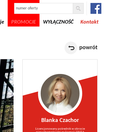
je
PROMOCJE
WYŁĄCZNOŚĆ
Kontakt
powrót
Blanka Czachor
Licencjonowany pośrednik w obrocie