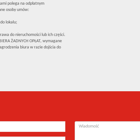
iami polega na odpłatnym
inne osoby umów:
do lokalu;
rawa do nieruchomości lub ich części.
OBIERA ŻADNYCH OPŁAT, wymagane
grodzenia biura w razie dojścia do