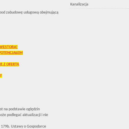
Kanalizacja
 pod zabudowę usługową obejmującą
NWESTORA!
 POTENCJAŁEM
Ę Z OFERTĄ
!
est na podstawie oględzin
że podlegać aktualizacji i nie
179b. Ustawy o Gospodarce