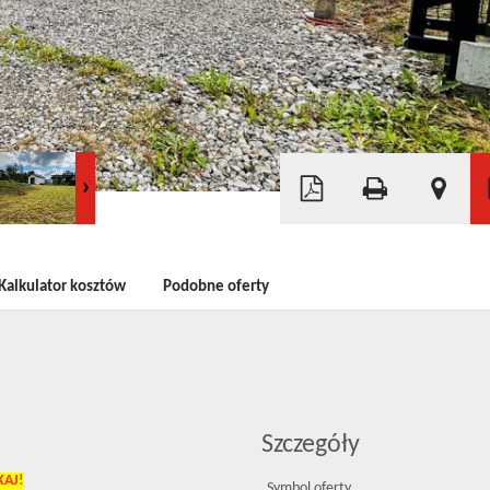
Leaflet
|
©
OpenStreetMap
Kalkulator kosztów
Podobne oferty
Szczegóły
KAJ!
Symbol oferty