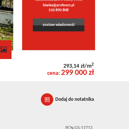
nieruchomościami nr licencji 19456
blanka@profeocn.pl
510 890 808
zostaw wiadomość
contributors
2
293,14 zł/m
299 000 zł
cena:
Dodaj do notatnika
PCN-GS-12713