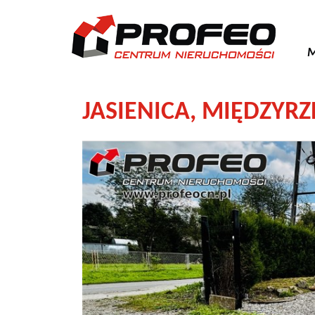
M
JASIENICA,
MIĘDZYRZ
+
−