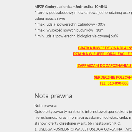
MPZP Gminy Jasienica - Jednostka 10MNU
* tereny pod zabudowę mieszkaniową jednorodzinną oraz
usługi nieuciążliwe
* max. udział powierzchni zabudowy - 30%
* max. wysokość nowych budynków - 10m
* min. udział powierzchni biologicznie czynnej 60%
GRATKA INWESTYCYJNA DLA I
DZIAŁKA W SUPER LOKALIZACJI Z
ZAPRASZAM DO ZAPOZNANIA SI
SERDECZNIE POLECAM
TEL. 510-890-808
Nota prawna
Nota prawna:
Opis oferty zawarty na stronie internetowej sporządzony j
nieruchomości oraz informacji uzyskanych od właściciela, mo
stanowi oferty określonej w art. 66 i następnych K.C.
1. USŁUGA POŚREDNICTWA JEST USŁUGĄ ODPŁATNĄ. (Art. 