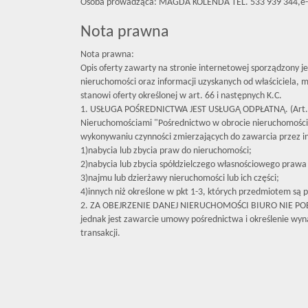
Osoba prowadząca: MAGDA KOLENDA TEL. 533 939 344,e-
Nota prawna
Nota prawna:
Opis oferty zawarty na stronie internetowej sporządzony j
nieruchomości oraz informacji uzyskanych od właściciela, mo
stanowi oferty określonej w art. 66 i następnych K.C.
1. USŁUGA POŚREDNICTWA JEST USŁUGĄ ODPŁATNĄ. (Art. 
Nieruchomościami "Pośrednictwo w obrocie nieruchomośc
wykonywaniu czynności zmierzających do zawarcia przez 
1)nabycia lub zbycia praw do nieruchomości;
2)nabycia lub zbycia spółdzielczego własnościowego prawa 
3)najmu lub dzierżawy nieruchomości lub ich części;
4)innych niż określone w pkt 1-3, których przedmiotem są p
2. ZA OBEJRZENIE DANEJ NIERUCHOMOŚCI BIURO NIE P
jednak jest zawarcie umowy pośrednictwa i określenie wyna
transakcji.