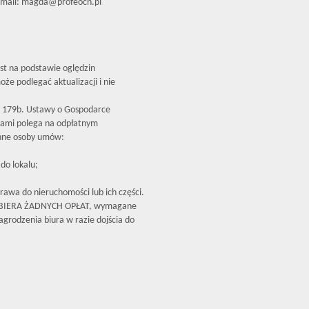
mail: magda@profeocn.pl
est na podstawie oględzin
że podlegać aktualizacji i nie
179b. Ustawy o Gospodarce
iami polega na odpłatnym
inne osoby umów:
do lokalu;
rawa do nieruchomości lub ich części.
OBIERA ŻADNYCH OPŁAT, wymagane
grodzenia biura w razie dojścia do