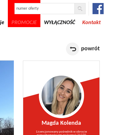
je
PROMOCJE
WYŁĄCZNOŚĆ
Kontakt
powrót
Magda Kolenda
Licencjonowany pośrednik w obrocie