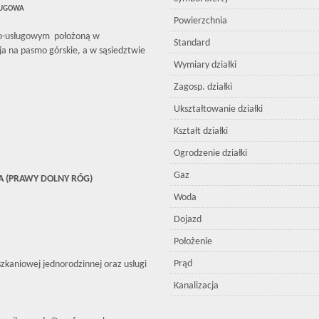
ŁUGOWA
Powierzchnia
no-usługowym położoną w
Standard
ja na pasmo górskie, a w sąsiedztwie
Wymiary działki
Zagosp. działki
Ukształtowanie działki
Kształt działki
Ogrodzenie działki
Gaz
IA (PRAWY DOLNY RÓG)
Woda
Dojazd
Położenie
Prąd
kaniowej jednorodzinnej oraz usługi
Kanalizacja