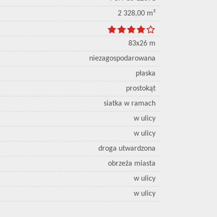
2 328,00 m²
83x26 m
niezagospodarowana
płaska
prostokąt
siatka w ramach
w ulicy
w ulicy
droga utwardzona
obrzeża miasta
w ulicy
w ulicy