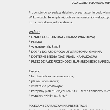
DUŻA DZIAŁKA BUDOWLANO-US
Proponuję do sprzedaży działkę o przeznaczeniu budowla
Wilkowicach. Teren płaski, dobrze nasłoneczniony,ekspozyc
luźna zabudowa jednorodzinna.
WAŻNE:
* DZIAŁKA OGRODZONA Z BRAMĄ WJAZDOWĄ
* PŁASKA
* WYMIARY ok. 83x26
* DOBRY DOJAZD DROGĄ UTWARDZONĄ- GMINNĄ
* DOSTĘPNE MEDIA (GAZ, PRĄD, KANALIZACJA)
* PRZEZ DZIAŁKĘ PRZECHODZI SŁUP ŚREDNIEGO NAPIĘC
Parcela:
* bardzo dobrze nasłoneczniona;
* płaska i wymiarowa;
* w kształcie prostokąta;
* korzystny plan MPZP jed. MN/U35 - teren zabudowy miesz
* wymiary działki: ok. 83x26
POLECAM I ZAPRASZAM NA PREZENTACJE!