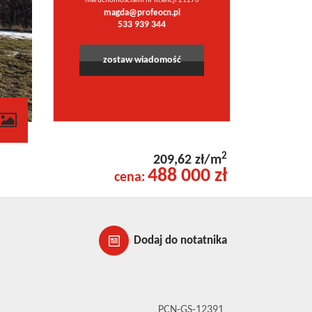
nieruchomościami nr licencji 21270
magda@profeocn.pl
533 939 344
zostaw wiadomość
2
209,62 zł/m
488 000 zł
cena:
Dodaj do notatnika
PCN-GS-12391