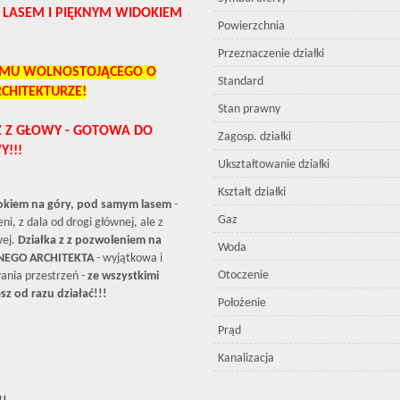
 LASEM I PIĘKNYM WIDOKIEM
Powierzchnia
Przeznaczenie działki
OMU WOLNOSTOJĄCEGO O
Standard
CHITEKTURZE!
Stan prawny
 Z GŁOWY - GOTOWA DO
Zagosp. działki
Y!!!
Ukształtowanie działki
Kształt działki
okiem na góry, pod samym lasem
-
Gaz
eni, z dala od drogi głównej, ale z
wej.
Działka z z pozwoleniem na
Woda
EGO ARCHITEKTA
- wyjątkowa i
Otoczenie
ania przestrzeń -
ze wszystkimi
z od razu działać!!!
Położenie
Prąd
Kanalizacja