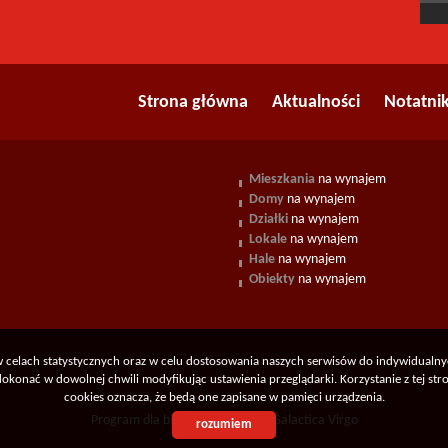
Strona główna
Aktualności
Notatni
Mieszkania
na wynajem
Domy
na wynajem
Działki
na wynajem
Lokale
na wynajem
Hale
na wynajem
Obiekty
na wynajem
 w celach statystycznych oraz w celu dostosowania naszych serwisów do indywidualn
konać w dowolnej chwili modyfikując ustawienia przeglądarki. Korzystanie z tej st
cookies oznacza, że będą one zapisane w pamięci urządzenia.
Program dla biur nieruchomości
Galactica Virgo
rozumiem