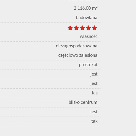
2 116,00 m²
budowlana
własność
niezagospodarowana
częściowo zalesiona
prostokąt
jest
jest
las
blisko centrum
jest
tak