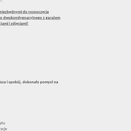
!!
niezbędnymi do rozpoczęcia
go dwukondygnacyjnego z garażem
jami i zdjęciami!
isza i spokój, dokonały pomysł na
ytu
ycje