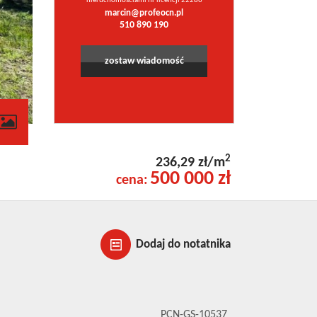
nieruchomościami nr licencji 22286
marcin@profeocn.pl
510 890 190
zostaw wiadomość
2
236,29 zł/m
500 000 zł
cena:
Dodaj do notatnika
PCN-GS-10537