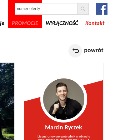
je
PROMOCJE
WYŁĄCZNOŚĆ
Kontakt
powrót
Marcin Ryczek
Licencjonowany pośrednik w obrocie