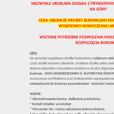
NIEZWYKLE UROKLIWA DZIAŁKA Z PRYWATNYM
NA GÓRY!
CENA OBEJMUJE PROJEKT BUDOWLANY D
WYJĄTKOWO NOWOCZESNEJ AR
WSZYSKIE POTRZEBNE POZWOLENIA MASZ
ROZPOCZĘCIA BUDOW
OPIS
:
Na sprzedaż wyjątkowa działka budowlana
z pięknym wid
część działki stanowi zalesienie. Urokliwa działka pełna ziel
dobrym dojazdem i wszystkimi mediami w drodze dojazdo
budowę
-
DOM JEDNORODZINNY O AUTORSTWA ŚWIETN
nowoczesna architektura oraz funkcjonalnie zagospodarow
niezbędnymi do budowy pozwoleniami - wchodzi i możes
WAŻNE:
* Ukształtowanie terenu: delikatnie pochylona,
* Kształt działku: prostokąt
* Otoczenie: las + luźna zabudowa jednorodzinna,