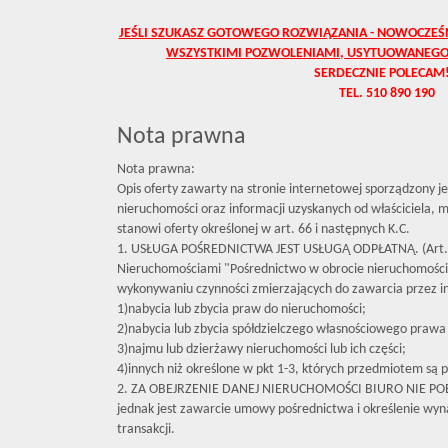
JEŚLI SZUKASZ GOTOWEGO ROZWIĄZANIA - NOWOCZE
WSZYSTKIMI POZWOLENIAMI, USYTUOWANEGO
SERDECZNIE POLECAM!
TEL. 510 890 190
Nota prawna
Nota prawna:
Opis oferty zawarty na stronie internetowej sporządzony j
nieruchomości oraz informacji uzyskanych od właściciela, mo
stanowi oferty określonej w art. 66 i następnych K.C.
1. USŁUGA POŚREDNICTWA JEST USŁUGĄ ODPŁATNĄ. (Art. 
Nieruchomościami "Pośrednictwo w obrocie nieruchomośc
wykonywaniu czynności zmierzających do zawarcia przez 
1)nabycia lub zbycia praw do nieruchomości;
2)nabycia lub zbycia spółdzielczego własnościowego prawa 
3)najmu lub dzierżawy nieruchomości lub ich części;
4)innych niż określone w pkt 1-3, których przedmiotem są p
2. ZA OBEJRZENIE DANEJ NIERUCHOMOŚCI BIURO NIE P
jednak jest zawarcie umowy pośrednictwa i określenie wyna
transakcji.