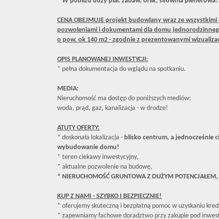
* W pobliżu duży plac zabaw, orlik, siłownia plenerowa!
CENA OBEJMUJE projekt budowlany wraz ze wszystkimi 
pozwoleniami i dokumentami dl
a domu jednorodzinne
o pow. ok 140 m2 - zgodnie z prezentowanymi wizualizac
OPIS PLANOWANEJ INWESTYCJI:
* pełna dokumentacja do wglądu na spotkaniu.
MEDIA:
Nieruchomość ma dostęp do poniższych mediów:
woda, prąd, gaz, kanalizacja - w drodze!
​ATUTY OFERTY:
* doskonała lokalizacja -
blisko centrum, a jednocześnie c
wybudowanie domu!
* teren ciekawy inwestycyjny,
* aktualne pozwolenie na budowę,
* NIERUCHOMOŚĆ GRUNTOWA Z DUŻYM POTENCJAŁEM,
KUP Z NAMI - SZYBKO I BEZPIECZNIE!
* oferujemy skuteczną i bezpłatną pomoc w uzyskaniu kred
* zapewniamy fachowe doradztwo przy zakupie pod inwest