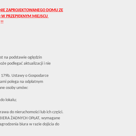
ŚNIE ZAPROJEKTOWANEGO DOMU ZE
 W PRZEPIĘKNYM MIEJSCU
!!
est na podstawie oględzin
że podlegać aktualizacji i nie
179b. Ustawy o Gospodarce
iami polega na odpłatnym
inne osoby umów:
do lokalu;
rawa do nieruchomości lub ich części.
OBIERA ŻADNYCH OPŁAT, wymagane
grodzenia biura w razie dojścia do