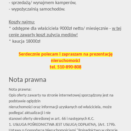
- sprzedażą/ wynajmem kamperów,
- wypożyczalnią samochodów.
Koszty najmu:
* odstępne dla właściciela 9000zł netto/ miesięcznie -
w tej
cenie zawarty koszt zużycia mediów!
* kaucja 18000zł
Serdecznie polecam i zapraszam na prezentację
nieruchomości
tel. 510-890-808
Nota prawna
Nota prawna:
Opis oferty zawarty na stronie internetowej sporządzony jest na
podstawie oględzin
nieruchomości oraz informacji uzyskanych od właściciela, może
podlegać aktualizacji i nie
stanowi oferty określonej w art. 66 i następnych K.C.
1. USŁUGA POŚREDNICTWA JEST USŁUGĄ ODPŁATNĄ. (Art. 179b.
Ustawy o Gospodarce Nieruchomościami "Pośrednictwo w obrocie