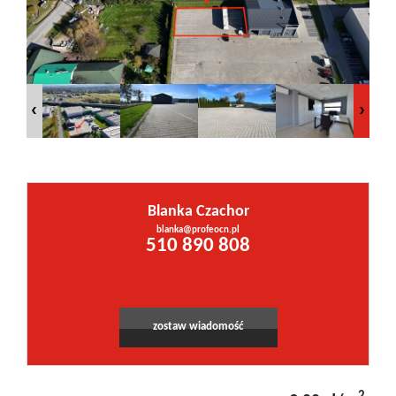
Inwestycje
PROMOCJE
WYŁĄCZNOŚĆ
Blanka Czachor
Kontakt
blanka@profeocn.pl
Leaflet
|
©
OpenStreetMap
contributors
510 890 808
zostaw wiadomość