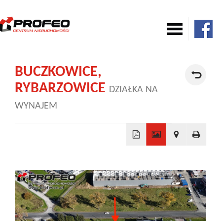
Mieszkania
BUCZKOWICE,
RYBARZOWICE
DZIAŁKA NA
Domy
WYNAJEM
Komercja
+
Działki
−
Nowe