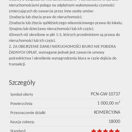
nieruchomościami polega na odpłatnym wykonywaniu czynności
zmierzających do zawarcia przez inne osoby umów:
1)nabycia lub zbycia praw do nieruchomości;
2)nabycia lub zbycia spółdzielczego własnościowego prawa do lokalu;
3)najmu lub dzierżawy nieruchomości lub ich części;
4)innych niż określone w pkt 1-3, których przedmiotem są prawa do
nieruchomości lub ich części.
2. ZA OBEJRZENIE DANEJ NIERUCHOMOŚCI BIURO NIE POBIERA
ŻADNYCH OPŁAT, wymagane jednak jest zawarcie umowy
pośrednictwa i określenie wynagrodzenia biura w razie dojścia do
transakcji.
Szczegóły
PCN-GW-10737
Symbol oferty
1 000,00 m²
Powierzchnia
KOMERCYJNA
Przeznaczenie działki
18000
Kaucja zabezp.
Standard