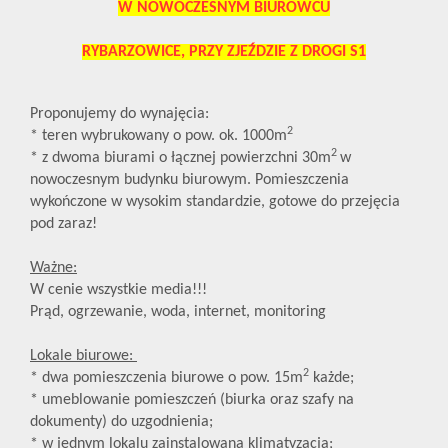
W NOWOCZESNYM BIUROWCU
RYBARZOWICE, PRZY ZJEŹDZIE Z DROGI S1
Proponujemy do wynajęcia:
2
* teren wybrukowany o pow. ok. 1000m
2
* z dwoma biurami o łącznej powierzchni 30m
w
nowoczesnym budynku biurowym. Pomieszczenia
wykończone w wysokim standardzie, gotowe do przejęcia
pod zaraz!
Ważne:
W cenie wszystkie media!!!
Prąd, ogrzewanie, woda, internet, monitoring
Lokale biurowe:
2
* dwa pomieszczenia biurowe o pow. 15m
każde;
* umeblowanie pomieszczeń (biurka oraz szafy na
dokumenty) do uzgodnienia;
* w jednym lokalu zainstalowana klimatyzacja;