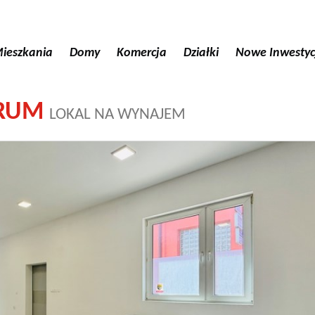
ieszkania
Domy
Komercja
Działki
Nowe Inwestyc
RUM
LOKAL NA WYNAJEM