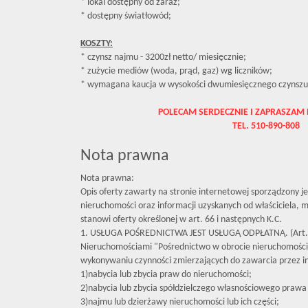
* lokal dostępny od zaraz;
* dostępny światłowód;
KOSZTY:
* czynsz najmu - 3200zł netto/ miesięcznie;
* zużycie mediów (woda, prąd, gaz) wg liczników;
* wymagana kaucja w wysokości dwumiesięcznego czynszu
POLECAM SERDECZNIE I ZAPRASZAM 
TEL. 510-890-808
Nota prawna
Nota prawna:
Opis oferty zawarty na stronie internetowej sporządzony j
nieruchomości oraz informacji uzyskanych od właściciela, mo
stanowi oferty określonej w art. 66 i następnych K.C.
1. USŁUGA POŚREDNICTWA JEST USŁUGĄ ODPŁATNĄ. (Art. 
Nieruchomościami "Pośrednictwo w obrocie nieruchomośc
wykonywaniu czynności zmierzających do zawarcia przez 
1)nabycia lub zbycia praw do nieruchomości;
2)nabycia lub zbycia spółdzielczego własnościowego prawa 
3)najmu lub dzierżawy nieruchomości lub ich części;