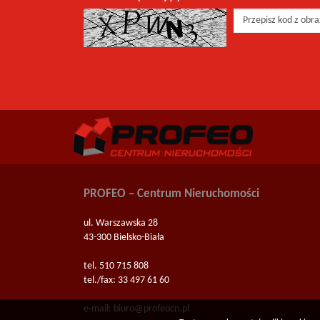
PROFEO – Centrum Nieruchomości
ul. Warszawska 28
43-300 Bielsko-Biała
tel. 510 715 808
tel./fax: 33 497 61 60
e-mail:
biuro@profeocn.pl