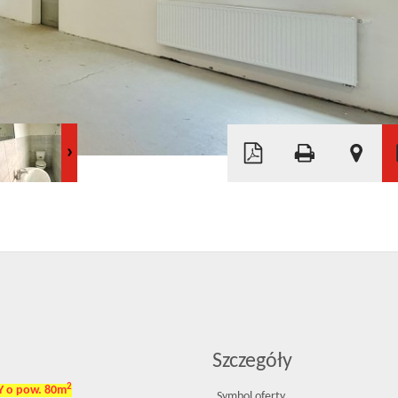
Leaflet
|
©
OpenStreetMap
Szczegóły
2
o pow. 80m
Symbol oferty