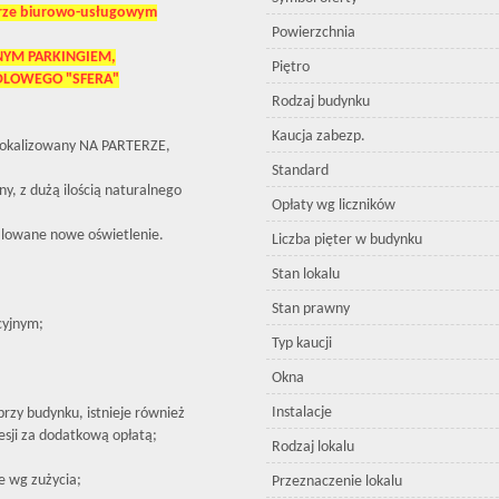
rze biurowo-usługowym
Powierzchnia
NYM PARKINGIEM,
Piętro
DLOWEGO "SFERA"
Rodzaj budynku
Kaucja zabezp.
lokalizowany NA PARTERZE,
Standard
y, z dużą ilością naturalnego
Opłaty wg liczników
lowane nowe oświetlenie.
Liczba pięter w budynku
Stan lokalu
Stan prawny
cyjnym;
Typ kaucji
Okna
Instalacje
przy budynku, istnieje również
esji za dodatkową opłatą;
Rodzaj lokalu
ne wg zużycia;
Przeznaczenie lokalu