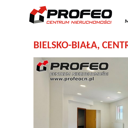
M
BIELSKO-BIAŁA,
CENT
+
−