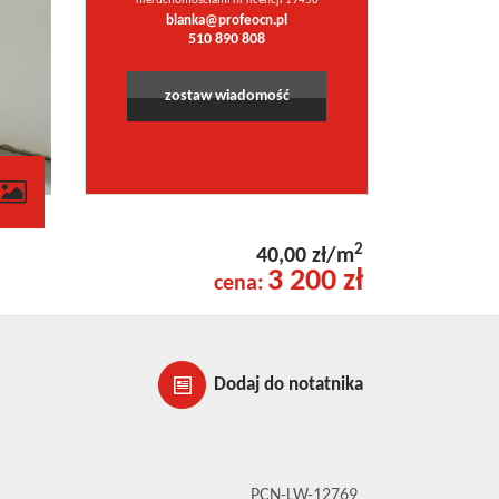
nieruchomościami nr licencji 19456
blanka@profeocn.pl
510 890 808
zostaw wiadomość
contributors
2
40,00 zł/m
3 200 zł
cena:
Dodaj do notatnika
PCN-LW-12769