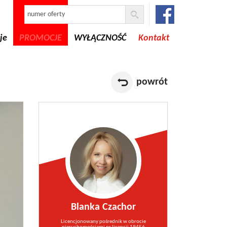
je
PROMOCJE
WYŁĄCZNOŚĆ
Kontakt
powrót
Blanka Czachor
Licencjonowany pośrednik w obrocie