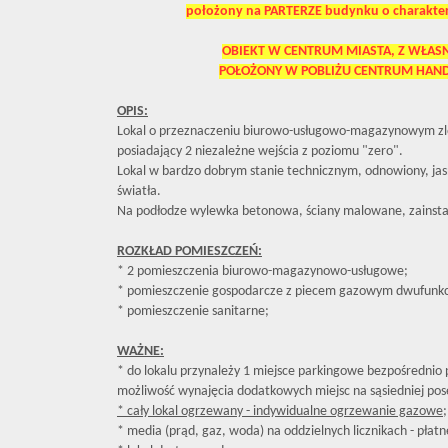
położony na PARTERZE budynku o charakte
OBIEKT W CENTRUM MIASTA, Z WŁAS
POŁOŻONY
W POBLIŻU CENTRUM HAN
OPIS:
Lokal o przeznaczeniu biurowo-usługowo-magazynowym z
posiadający 2 niezależne wejścia z poziomu "zero".
Lokal w bardzo dobrym stanie technicznym, odnowiony, jasn
światła.
Na podłodze wylewka betonowa, ściany malowane, zainsta
ROZKŁAD POMIESZCZEŃ:
* 2 pomieszczenia biurowo-magazynowo-usługowe;
* pomieszczenie gospodarcze z piecem gazowym dwufunk
* pomieszczenie sanitarne;
WAŻNE:
* do lokalu przynależy 1 miejsce parkingowe bezpośrednio 
możliwość wynajęcia dodatkowych miejsc na sąsiedniej pos
* cały lokal ogrzewany - indywidualne ogrzewanie gazowe;
* media (prąd, gaz, woda) na oddzielnych licznikach - płat