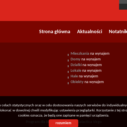
Strona główna
Aktualności
Notatni
Mieszkania
na wynajem
Domy
na wynajem
Działki
na wynajem
Lokale
na wynajem
Hale
na wynajem
Obiekty
na wynajem
 w celach statystycznych oraz w celu dostosowania naszych serwisów do indywidualn
konać w dowolnej chwili modyfikując ustawienia przeglądarki. Korzystanie z tej st
cookies oznacza, że będą one zapisane w pamięci urządzenia.
Program dla biur nieruchomości
Galactica Virgo
rozumiem