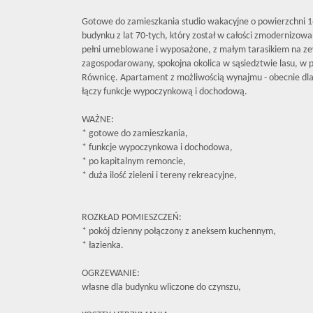
Gotowe do zamieszkania studio wakacyjne o powierzchni 
budynku z lat 70-tych, który został w całości zmodernizow
pełni umeblowane i wyposażone, z małym tarasikiem na ze
zagospodarowany, spokojna okolica w sąsiedztwie lasu, w po
Równicę. Apartament z możliwością wynajmu - obecnie dla 
łączy funkcje wypoczynkową i dochodową.
WAŻNE:
* gotowe do zamieszkania,
* funkcje wypoczynkowa i dochodowa,
* po kapitalnym remoncie,
* duża ilość zieleni i tereny rekreacyjne,
ROZKŁAD POMIESZCZEŃ:
* pokój dzienny połączony z aneksem kuchennym,
* łazienka.
OGRZEWANIE:
własne dla budynku wliczone do czynszu,