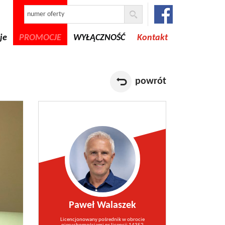
je
PROMOCJE
WYŁĄCZNOŚĆ
Kontakt
powrót
Paweł Walaszek
Licencjonowany pośrednik w obrocie