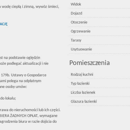
Widok
a wodę ciepłą i zimną, wywóz śmieci,
Dojazd
Otoczenie
ACJĘ
Ogrzewanie
Tarasy
Usytuowanie
est na podstawie oględzin
Pomieszczenia
że podlegać aktualizacji i nie
Rodzaj kuchni
179b. Ustawy o Gospodarce
iami polega na odpłatnym
Typ łazienki
inne osoby umów:
Liczba łazienek
do lokalu;
Glazura łazienki
rawa do nieruchomości lub ich części.
OBIERA ŻADNYCH OPŁAT, wymagane
grodzenia biura w razie dojścia do