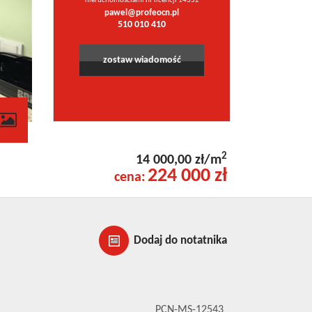
nieruchomościami nr licencji 14352
pawel@profeocn.pl
510 010 410
zostaw wiadomość
contributors
2
14 000,00 zł/m
224 000 zł
cena:
Dodaj do notatnika
PCN-MS-12543