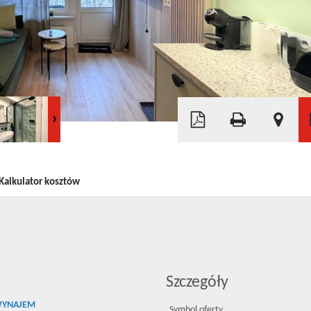
Leaflet
|
©
OpenStreetMap
Kalkulator kosztów
Szczegóły
WYNAJEM
Symbol oferty