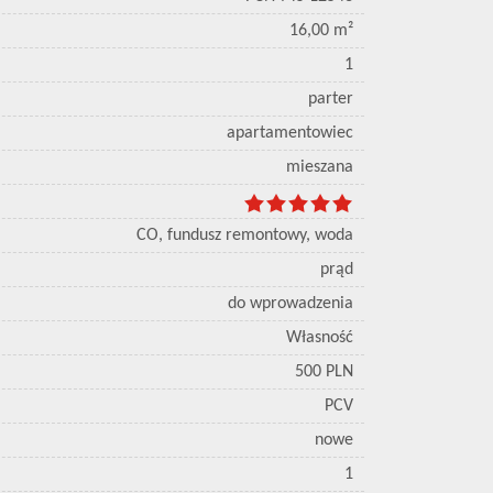
16,00 m²
1
parter
apartamentowiec
mieszana
CO, fundusz remontowy, woda
prąd
do wprowadzenia
Własność
500 PLN
PCV
nowe
1