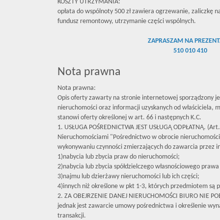
KOSZTY UTRZYMANIA:
opłata do wspólnoty 500 zł zawiera ogrzewanie, zaliczkę n
fundusz remontowy, utrzymanie części wspólnych.
ZAPRASZAM NA PREZENT
510 010 410
Nota prawna
Nota prawna:
Opis oferty zawarty na stronie internetowej sporządzony j
nieruchomości oraz informacji uzyskanych od właściciela, mo
stanowi oferty określonej w art. 66 i następnych K.C.
1. USŁUGA POŚREDNICTWA JEST USŁUGĄ ODPŁATNĄ. (Art. 
Nieruchomościami "Pośrednictwo w obrocie nieruchomośc
wykonywaniu czynności zmierzających do zawarcia przez 
1)nabycia lub zbycia praw do nieruchomości;
2)nabycia lub zbycia spółdzielczego własnościowego prawa 
3)najmu lub dzierżawy nieruchomości lub ich części;
4)innych niż określone w pkt 1-3, których przedmiotem są p
2. ZA OBEJRZENIE DANEJ NIERUCHOMOŚCI BIURO NIE P
jednak jest zawarcie umowy pośrednictwa i określenie wyna
transakcji.