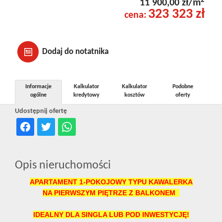
2
11 900,00 zł/m
323 323 zł
cena:
Dodaj do notatnika
Informacje
Kalkulator
Kalkulator
Podobne
ogólne
kredytowy
kosztów
oferty
Udostępnij ofertę
Opis nieruchomości
APARTAMENT 1-POKOJOWY TYPU KAWALERKA
NA PIERWSZYM PIĘTRZE Z BALKONEM
IDEALNY DLA SINGLA LUB POD INWESTYCJĘ!