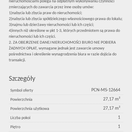
nieruchomościami polega na odpłatnym wykonywaniu czynności
zmierzających do zawarcia przez inne osoby umów:
1)nabycia lub zbycia praw do nieruchomości;
2)nabycia lub zbycia spółdzielczego własnościowego prawa do lokalu;
3)najmu lub dzierżawy nieruchomości lub ich części;
4)innych niż określone w pkt 1-3, których przedmiotem są prawa do
nieruchomości lub ich części.
2. ZA OBEJRZENIE DANEJ NIERUCHOMOŚCI BIURO NIE POBIERA
ŻADNYCH OPŁAT, wymagane jednak jest zawarcie umowy
pośrednictwa i określenie wynagrodzenia biura w razie dojścia do
transakcji.
Szczegóły
PCN-MS-12664
Symbol oferty
27,17 m²
Powierzchnia
27,17 m²
Powierzchnia użytkowa
1
Liczba pokoi
1
Piętro