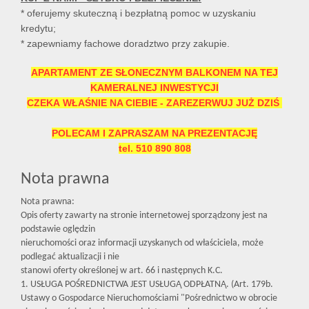
* oferujemy skuteczną i bezpłatną pomoc w uzyskaniu
kredytu;
* zapewniamy fachowe doradztwo przy zakupie.
APARTAMENT ZE SŁONECZNYM BALKONEM NA TEJ
KAMERALNEJ INWESTYCJI
CZEKA WŁAŚNIE NA CIEBIE - ZAREZERWUJ JUŻ DZIŚ
POLECAM I ZAPRASZAM NA PREZENTACJĘ
tel. 510 890 808
Nota prawna
Nota prawna:
Opis oferty zawarty na stronie internetowej sporządzony jest na
podstawie oględzin
nieruchomości oraz informacji uzyskanych od właściciela, może
podlegać aktualizacji i nie
stanowi oferty określonej w art. 66 i następnych K.C.
1. USŁUGA POŚREDNICTWA JEST USŁUGĄ ODPŁATNĄ. (Art. 179b.
Ustawy o Gospodarce Nieruchomościami "Pośrednictwo w obrocie