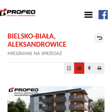
Mieszkania
BIELSKO-BIAŁA,
ALEKSANDROWICE
Domy
MIESZKANIE NA SPRZEDAŻ
Komercja
+
Działki
−
Nowe