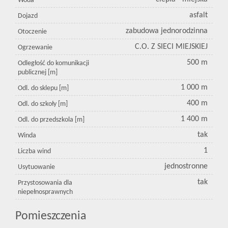
Woda
asfalt
Dojazd
zabudowa jednorodzinna
Otoczenie
C.O. Z SIECI MIEJSKIEJ
Ogrzewanie
500 m
Odległość do komunikacji
publicznej [m]
1 000 m
Odl. do sklepu [m]
400 m
Odl. do szkoły [m]
1 400 m
Odl. do przedszkola [m]
tak
Winda
1
Liczba wind
jednostronne
Usytuowanie
tak
Przystosowania dla
niepełnosprawnych
Pomieszczenia