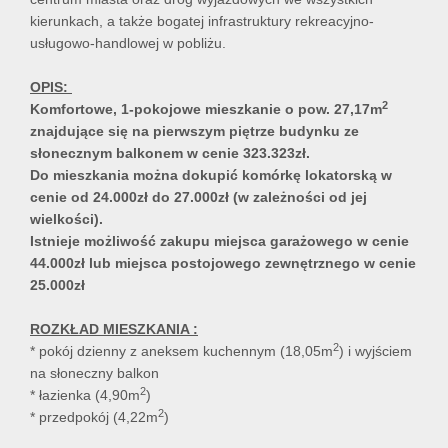
kierunkach, a także bogatej infrastruktury rekreacyjno-
usługowo-handlowej w pobliżu.
OPIS:
2
Komfortowe, 1
-pokojowe mieszkanie o pow. 27,17m
znajdujące się na pierwszym piętrze
budynku ze
słonecznym balkonem w cenie 323.323zł.
Do mieszkania można dokupić komórkę lokatorską w
cenie od 24.000zł do 27.000zł (w zależności od jej
wielkości).
Istnieje możliwość zakupu miejsca garażowego w cenie
44.000zł lub miejsca postojowego zewnętrznego w cenie
25.000zł
ROZKŁAD MIESZKANIA :
2
* pokój dzienny z aneksem kuchennym (18,05m
) i wyjściem
na słoneczny balkon
2
* łazienka (4,90m
)
2
* przedpokój (4,22m
)