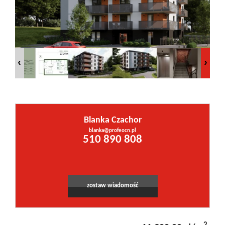
Inwestycje
PROMOCJE
WYŁĄCZNOŚĆ
Blanka Czachor
Kontakt
blanka@profeocn.pl
Leaflet
|
©
OpenStreetMap
contributors
510 890 808
zostaw wiadomość