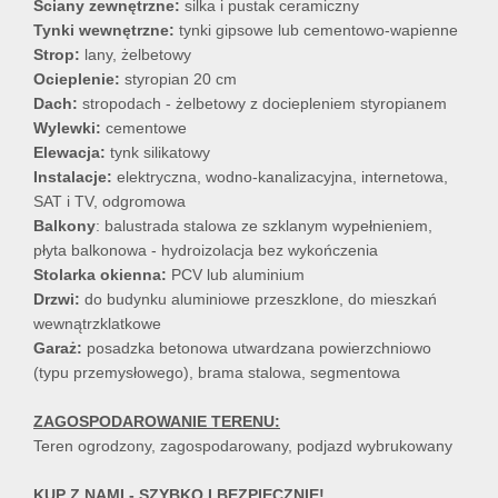
Ściany zewnętrzne:
silka i pustak ceramiczny
Tynki wewnętrzne:
tynki gipsowe lub cementowo-wapienne
Strop:
lany, żelbetowy
Ocieplenie:
styropian 20 cm
Dach:
stropodach - żelbetowy z dociepleniem styropianem
Wylewki:
cementowe
Elewacja:
tynk silikatowy
Instalacje:
elektryczna, wodno-kanalizacyjna, internetowa,
SAT i TV, odgromowa
Balkony
: balustrada stalowa ze szklanym wypełnieniem,
płyta balkonowa - hydroizolacja bez wykończenia
Stolarka okienna:
PCV lub aluminium
Drzwi:
do budynku aluminiowe przeszklone, do mieszkań
wewnątrzklatkowe
Garaż:
posadzka betonowa utwardzana powierzchniowo
(typu przemysłowego), brama stalowa, segmentowa
ZAGOSPODAROWANIE TERENU:
Teren ogrodzony, zagospodarowany, podjazd
wybrukowany
KUP Z NAMI - SZYBKO I BEZPIECZNIE!