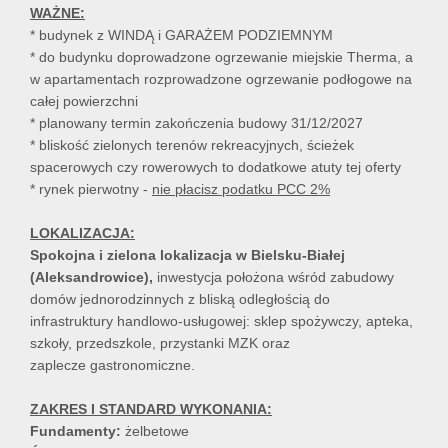
WAŻNE:
* budynek z WINDĄ i GARAŻEM PODZIEMNYM
* do budynku doprowadzone ogrzewanie miejskie Therma, a
w apartamentach rozprowadzone ogrzewanie podłogowe na
całej powierzchni
* planowany termin zakończenia budowy 31/12/2027
* bliskość zielonych terenów rekreacyjnych, ścieżek
spacerowych czy rowerowych to dodatkowe atuty tej oferty
* rynek pierwotny -
nie płacisz podatku PCC 2%
LOKALIZACJA:
Spokojna i zielona lokalizacja w Bielsku-Białej
(Aleksandrowice),
inwestycja położona wśród zabudowy
domów jednorodzinnych z bliską odległością do
infrastruktury handlowo-usługowej: sklep spożywczy, apteka,
szkoły, przedszkole, przystanki MZK oraz
zaplecze gastronomiczne.
ZAKRES I STANDARD WYKONANIA:
Fundamenty:
żelbetowe