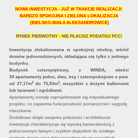
NOWA INWESTYCJA - JUŻ W TRAKCIE REALIZACJI
BARDZO SPOKOJNA I ZIELONA LOKALIZACJA
(BIELSKO-BIAŁA ALEKSANDROWICE)
RYNEK PIERWOTNY - NIE PŁACISZ PODATKU PCC!
Inwestycja zlokalizowana w spokojnej okolicy, wśród
domów jednorodzinnych,
składająca
się
tylko z jednego
budynku.
Budynek czteropiętrowy, z WINDĄ, mieści
34 apartamenty jedno, dwu, trzy i czteropokojowe
o pow.
2
2
od 27,17m
do 75,53m
, wszystkie z dużymi balkonami
lub tarasami i ogródkami.
Apartamenty zostały zaprojektowane wg indywidualnego
projektu, co zapewnia funkcjonalność pomieszczeń i wygodę
mieszkania.
Dodatkowo dzięki swojemu położeniu i architekturze
inwestycja charakteryzuje się wysoką kameralnością z
jednoczesnym łatwym i szybkim dojazdem do ścisłego
centrum miasta oraz dróg wyjazdowych we wszystkich