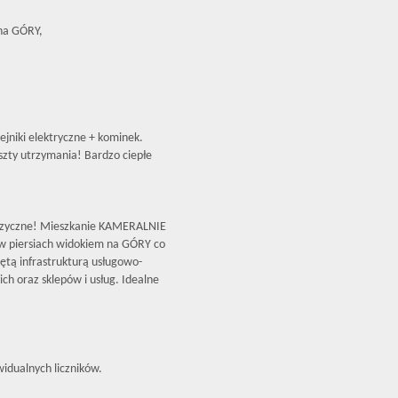
na GÓRY,
ejniki elektryczne + kominek.
szty utrzymania! Bardzo ciepłe
Skrzyczne! Mieszkanie KAMERALNIE
w piersiach widokiem na GÓRY co
niętą infrastrukturą usługowo-
ch oraz sklepów i usług. Idealne
widualnych liczników.