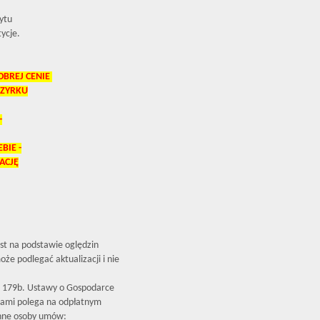
ytu
ycje.
OBREJ CENIE
CZYRKU
-
BIE -
ACJĘ
est na podstawie oględzin
że podlegać aktualizacji i nie
179b. Ustawy o Gospodarce
iami polega na odpłatnym
inne osoby umów: