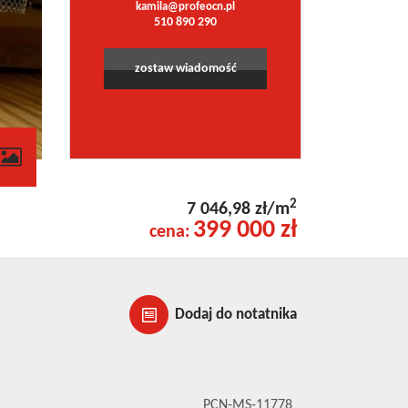
kamila@profeocn.pl
510 890 290
zostaw wiadomość
contributors
2
7 046,98 zł/m
399 000 zł
cena:
Dodaj do notatnika
PCN-MS-11778