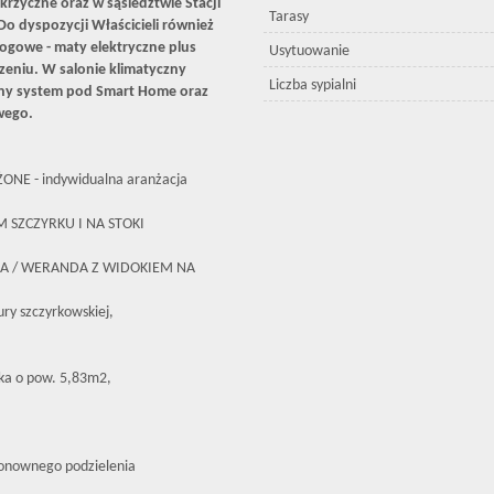
Skrzyczne oraz w sąsiedztwie Stacji
Tarasy
Do dyspozycji Właścicieli również
ogowe - maty elektryczne plus
Usytuowanie
zeniu. W salonie klimatyczny
Liczba sypialni
ny system pod Smart Home oraz
wego.
E - indywidualna aranżacja
 SZCZYRKU I NA STOKI
IA / WERANDA Z WIDOKIEM NA
ury szczyrkowskiej,
ska o pow. 5,83m2,
ponownego podzielenia