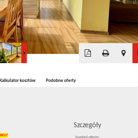
Leaflet
|
©
OpenStreetMap
Kalkulator kosztów
Podobne oferty
Szczegóły
RKU!
Symbol oferty