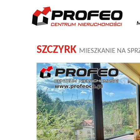
M
SZCZYRK
MIESZKANIE NA SPR
+
−