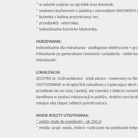
* w salonie wyjście na ogródek oraz kominek;
* aneksem kuchennym z jadalną z niezwykłym WIDOKIEM 
* łazienka z kabiną prysznicową i wc,
* przedpokój - wiatrołap,
* indywidualna komórka lokatorska.
OGRZEWANIE:
Indywidualne dla mieszkania - podłogowe elektryczne + grz
Mieszkanie po generalnym remoncie i ociepleniu - niskie ko
mieszkanie!
LOKALIZACJA:
SZCZYRK ul. Uzdrowiskowa - szlak pieszo - rowerowy na 
USYTUOWANE w drugiej linii zabudowy z zapierający dech 
przekłada się na ciszę i spokój, ale również z dobrze rozwi
handlową w postaci restauracji w pobliżu, stoków narciarski
miejsce aby złapać oddech pośród natury.
NISKIE KOSZTY UTRZYMANIA:
* opłaty stałe do wspólnoty - ok 150 zł
* media- prąd, woda, śmieci- rozliczane na podstawie indy