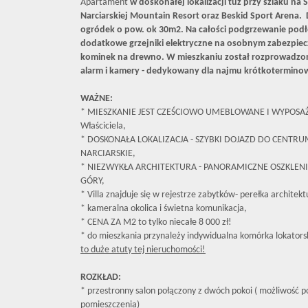
Apartament
w doskonałej lokalizacji tuż przy szlaku na 
Narciarskiej Mountain Resort oraz Beskid Sport Arena. 
ogródek o pow. ok 30m2. Na całości podgrzewanie podł
dodatkowe grzejniki elektryczne na osobnym zabezpiec
kominek na drewno. W mieszkaniu został rozprowadzo
alarm i kamery - dedykowany dla najmu krótkotermino
WAŻNE:
* MIESZKANIE JEST CZEŚCIOWO UMEBLOWANE I WYPOSAŻON
Właściciela,
* DOSKONAŁA LOKALIZACJA - SZYBKI DOJAZD DO CENTRUM
NARCIARSKIE,
* NIEZWYKŁA ARCHITEKTURA - PANORAMICZNE OSZKLEN
GÓRY,
* Villa znajduje się w rejestrze zabytków- perełka architekt
* kameralna okolica i świetna komunikacja,
* CENA ZA M2 to tylko niecałe 8 000 zł!
* do mieszkania przynależy indywidualna komórka lokator
to duże atuty tej nieruchomości!
ROZKŁAD:
* przestronny salon połączony z dwóch pokoi ( możliwość 
pomieszczenia)