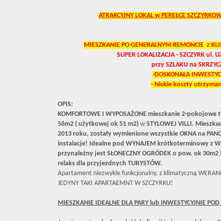
ATRAKCYJNY LOKAL w PEREŁCE SZCZYRKO
MIESZKANIE PO GENERALNYM REMONCIE z K
SUPER LOKALIZACJA - SZCZYRK ul
przy SZLAKU na SKRZYC
-DOSKONAŁA INWESTYC
- Niskie koszty utrzyman
OPIS:
KOMFORTOWE I WYPOSAŻONE mieszkanie 2-pokojowe ty
56m2 ( użytkowej ok 51 m2)
w
STYLOWEJ VILLI. Mieszk
2013 roku, zostały wymienione wszystkie OKNA na PAN
instalacje! Idealne pod WYNAJEM krótkoterminowy z
przynależny jest SŁONECZNY OGRÓDEK o pow. ok 30m2 id
relaks dla przyjezdnych TURYSTÓW.
Apartament niezwykle funkcjonalny, z klimatyczną WERANDĄ
JEDYNY TAKI APARTAEMNT W SZCZYRKU!
MIESZKANIE IDEALNE DLA PARY lub INWESTYCYJNIE PO