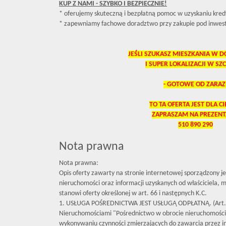
KUP Z NAMI - SZYBKO I BEZPIECZNIE!
* oferujemy skuteczną i bezpłatną pomoc w uzyskaniu kred
* zapewniamy fachowe doradztwo przy zakupie pod inwest
JEŚLI SZUKASZ MIESZKANIA W D
I SUPER LOKALIZACJI W SZ
- GOTOWE OD ZARAZ
TO TA OFERTA JEST DLA CIE
ZAPRASZAM NA PREZENT
510 890 290
Nota prawna
Nota prawna:
Opis oferty zawarty na stronie internetowej sporządzony j
nieruchomości oraz informacji uzyskanych od właściciela, mo
stanowi oferty określonej w art. 66 i następnych K.C.
1. USŁUGA POŚREDNICTWA JEST USŁUGĄ ODPŁATNĄ. (Art. 
Nieruchomościami "Pośrednictwo w obrocie nieruchomośc
wykonywaniu czynności zmierzających do zawarcia przez 