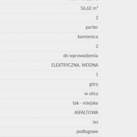
56,62 m²
2
parter
kamienica
2
do wprowadzenia
ELEKTRYCZNA, WODNA
1
góry
w ulicy
tak - miejska
ASFALTOWA
las
podłogowe