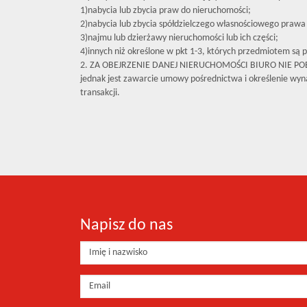
1)nabycia lub zbycia praw do nieruchomości;
2)nabycia lub zbycia spółdzielczego własnościowego prawa 
3)najmu lub dzierżawy nieruchomości lub ich części;
4)innych niż określone w pkt 1-3, których przedmiotem są p
2. ZA OBEJRZENIE DANEJ NIERUCHOMOŚCI BIURO NIE P
jednak jest zawarcie umowy pośrednictwa i określenie wyna
transakcji.
Napisz do nas