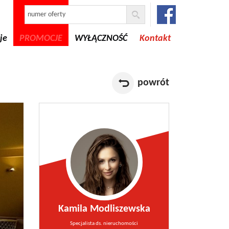
je
PROMOCJE
WYŁĄCZNOŚĆ
Kontakt
powrót
Kamila Modliszewska
Specjalista ds. nieruchomości