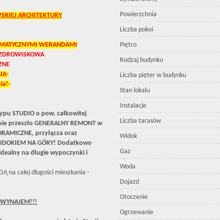
Powierzchnia
WSKIEJ ARCHITEKTURY
Liczba pokoi
LIMATYCZNYMI WERANDAMI
Piętro
. UZDROWISKOWA
Rodzaj budynku
ZNE
JA-
Liczba pięter w budynku
ia!-
Stan lokalu
Instalacje
pu STUDIO o pow. całkowitej
Liczba tarasów
anie przeszło GENERALNY REMONT w
ORAMICZNE, przyłącza oraz
Widok
 WIDOKIEM NA GÓRY! Dodatkowo
Gaz
ealny na długie wypoczynki i
Woda
 na całej długości mieszkania -
Dojazd
Otoczenie
D WYNAJEM!!!
Ogrzewanie