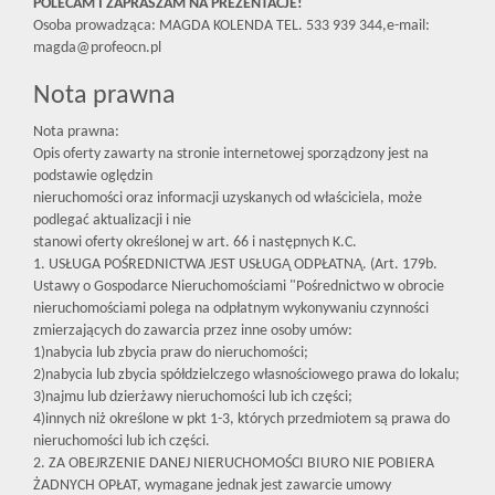
POLECAM I ZAPRASZAM NA PREZENTACJE!
Osoba prowadząca: MAGDA KOLENDA TEL. 533 939 344,e-mail:
magda@profeocn.pl
Nota prawna
Nota prawna:
Opis oferty zawarty na stronie internetowej sporządzony jest na
podstawie oględzin
nieruchomości oraz informacji uzyskanych od właściciela, może
podlegać aktualizacji i nie
stanowi oferty określonej w art. 66 i następnych K.C.
1. USŁUGA POŚREDNICTWA JEST USŁUGĄ ODPŁATNĄ. (Art. 179b.
Ustawy o Gospodarce Nieruchomościami "Pośrednictwo w obrocie
nieruchomościami polega na odpłatnym wykonywaniu czynności
zmierzających do zawarcia przez inne osoby umów:
1)nabycia lub zbycia praw do nieruchomości;
2)nabycia lub zbycia spółdzielczego własnościowego prawa do lokalu;
3)najmu lub dzierżawy nieruchomości lub ich części;
4)innych niż określone w pkt 1-3, których przedmiotem są prawa do
nieruchomości lub ich części.
2. ZA OBEJRZENIE DANEJ NIERUCHOMOŚCI BIURO NIE POBIERA
ŻADNYCH OPŁAT, wymagane jednak jest zawarcie umowy