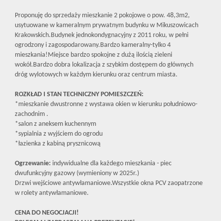
Proponuję do sprzedaży mieszkanie 2 pokojowe o pow. 48,3m2,
usytuowane w kameralnym prywatnym budynku w Mikuszowicach
Krakowskich.Budynek jednokondygnacyjny z 2011 roku, w pełni
ogrodzony i zagospodarowany.Bardzo kameralny-tylko 4
mieszkania!Miejsce bardzo spokojne z dużą ilością zieleni
wokół.Bardzo dobra lokalizacja z szybkim dostępem do głównych
dróg wylotowych w każdym kierunku oraz centrum miasta.
ROZKŁAD I STAN TECHNICZNY POMIESZCZEŃ:
*mieszkanie dwustronne z wystawa okien w kierunku południowo-
zachodnim .
*salon z aneksem kuchennym
*sypialnia z wyjściem do ogrodu
*łazienka z kabiną prysznicową
Ogrzewanie:
indywidualne dla każdego mieszkania - piec
dwufunkcyjny gazowy (wymieniony w 2025r.)
Drzwi wejściowe antywłamaniowe.Wszystkie okna PCV zaopatrzone
w rolety antywłamaniowe.
CENA DO NEGOCJACJI!