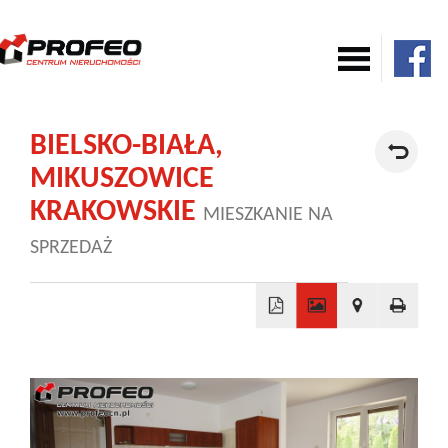
Mieszkania
BIELSKO-BIAŁA,
MIKUSZOWICE
Domy
KRAKOWSKIE
MIESZKANIE NA
SPRZEDAŻ
Komercja
Działki
+
−
Nowe