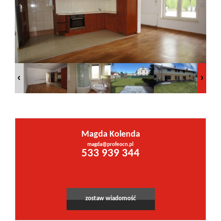
Inwestycje
PROMOCJE
WYŁĄCZNOŚĆ
Kontakt
Magda Kolenda
magda@profeocn.pl
Leaflet
|
©
OpenStreetMap
contributors
533 939 344
zostaw wiadomość