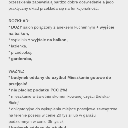
przeszklenia zapewniają bardzo dobre doświetlenie a jego
praktyczny układ przekłada się na funkcjonalność.
ROZKŁAD:
*
DUŻY
salon połączony z aneksem kuchennym
+ wyjście
na balkon,
* sypialnia
+ wyjście na balkon,
* łazienka,
* przedpokój,
* garderoba,
WAŻNE:
* budynek oddany do użytku! Mieszkanie gotowe do
przejęcia!
* nie płacisz podatku PCC 2%!
* mieszkanie w świetnie skomunikowanej części Bielska-
Białej!
* obligatoryjne do wykupienia miejsce postojowe zewnętrzne
na terenie posesji w cenie 20 tys zł lub w garażu
podziemnym w cenie 35 tys zł,
* budynek oddany do użytku!