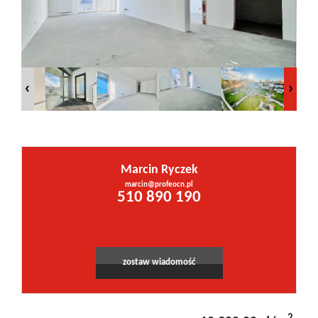
Inwestycje
PROMOCJE
WYŁĄCZNOŚĆ
Marcin Ryczek
Kontakt
marcin@profeocn.pl
510 890 190
zostaw wiadomość