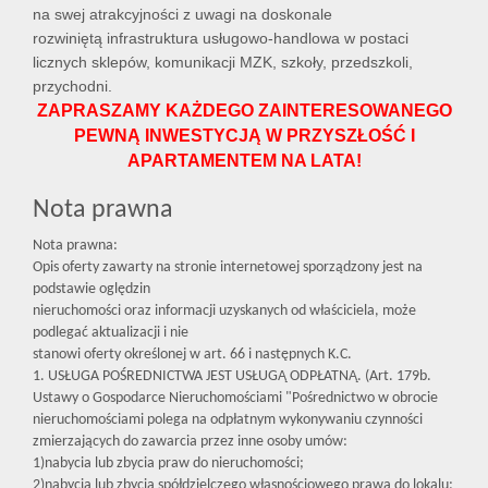
na swej atrakcyjności z uwagi na doskonale
rozwiniętą infrastruktura usługowo-handlowa w postaci
licznych sklepów, komunikacji MZK, szkoły, przedszkoli,
przychodni.
ZAPRASZAMY KAŻDEGO ZAINTERESOWANEGO
PEWNĄ INWESTYCJĄ W PRZYSZŁOŚĆ I
APARTAMENTEM NA LATA!
Nota prawna
Nota prawna:
Opis oferty zawarty na stronie internetowej sporządzony jest na
podstawie oględzin
nieruchomości oraz informacji uzyskanych od właściciela, może
podlegać aktualizacji i nie
stanowi oferty określonej w art. 66 i następnych K.C.
1. USŁUGA POŚREDNICTWA JEST USŁUGĄ ODPŁATNĄ. (Art. 179b.
Ustawy o Gospodarce Nieruchomościami "Pośrednictwo w obrocie
nieruchomościami polega na odpłatnym wykonywaniu czynności
zmierzających do zawarcia przez inne osoby umów:
1)nabycia lub zbycia praw do nieruchomości;
2)nabycia lub zbycia spółdzielczego własnościowego prawa do lokalu;