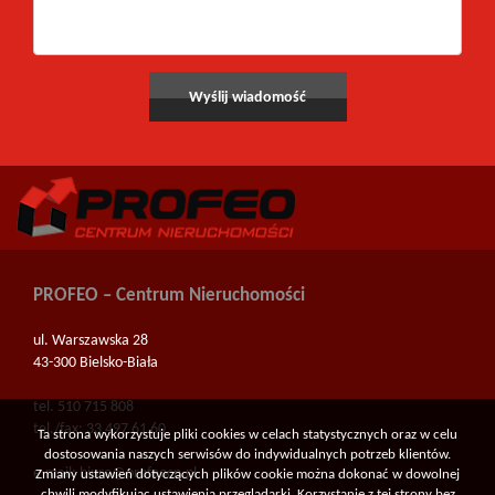
PROFEO – Centrum Nieruchomości
ul. Warszawska 28
43-300 Bielsko-Biała
tel. 510 715 808
tel./fax: 33 497 61 60
Ta strona wykorzystuje pliki cookies w celach statystycznych oraz w celu
dostosowania naszych serwisów do indywidualnych potrzeb klientów.
e-mail:
biuro@profeocn.pl
Zmiany ustawień dotyczących plików cookie można dokonać w dowolnej
chwili modyfikując ustawienia przeglądarki. Korzystanie z tej strony bez