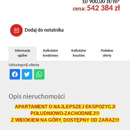
2
10 900,00 zł/m
542 384 zł
cena:
Dodaj do notatnika
Informacje
Kalkulator
Kalkulator
Podobne
ogólne
kredytowy
kosztów
oferty
Udostępnij ofertę
Opis nieruchomości
APARTAMENT O NAJLEPSZEJ EKSPOZYCJI
POŁUDNIOWO-ZACHODNIEJ!!!
Z WIDOKIEM NA GÓRY, DOSTĘPNY OD ZARAZ!!!