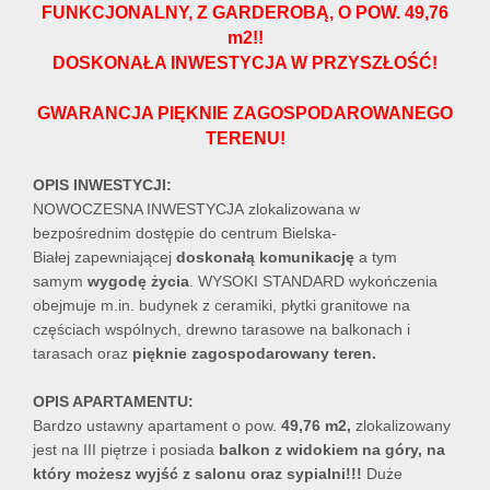
FUNKCJONALNY, Z GARDEROBĄ, O POW. 49,76
m2!!
DOSKONAŁA INWESTYCJA W PRZYSZŁOŚĆ!
GWARANCJA PIĘKNIE ZAGOSPODAROWANEGO
TERENU!
OPIS INWESTYCJI:
NOWOCZESNA INWESTYCJA zlokalizowana w
bezpośrednim dostępie do centrum Bielska-
Białej zapewniającej
doskonałą komunikację
a tym
samym
wygodę życia
. WYSOKI STANDARD wykończenia
obejmuje m.in. budynek z ceramiki, płytki granitowe na
częściach wspólnych, drewno tarasowe na balkonach i
tarasach oraz
pięknie zagospodarowany teren.
OPIS APARTAMENTU:
Bardzo ustawny apartament o pow.
49,76
m2,
zlokalizowany
jest na III piętrze i posiada
balkon z widokiem na góry,
na
który możesz wyjść z salonu oraz sypialni!!!
Duże