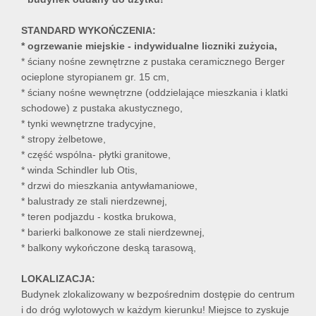
STANDARD WYKOŃCZENIA:
* ogrzewanie miejskie - indywidualne liczniki zużycia,
* ściany nośne zewnętrzne z pustaka ceramicznego Berger
ocieplone styropianem gr. 15 cm,
* ściany nośne wewnętrzne (oddzielające mieszkania i klatki
schodowe) z pustaka akustycznego,
* tynki wewnętrzne tradycyjne,
* stropy żelbetowe,
* część wspólna- płytki granitowe,
* winda Schindler lub Otis,
* drzwi do mieszkania antywłamaniowe,
* balustrady ze stali nierdzewnej,
* teren podjazdu - kostka brukowa,
* barierki balkonowe ze stali nierdzewnej,
* balkony wykończone deską tarasową,
LOKALIZACJA:
Budynek zlokalizowany w bezpośrednim dostępie do centrum
i do dróg wylotowych w każdym kierunku! Miejsce to zyskuje