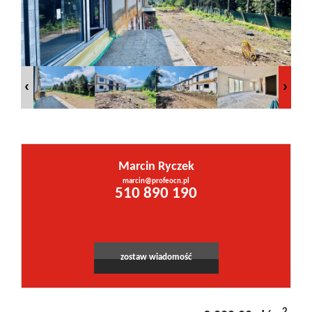
Inwestycje
PROMOCJE
WYŁĄCZNOŚĆ
Marcin Ryczek
Kontakt
marcin@profeocn.pl
510 890 190
zostaw wiadomość