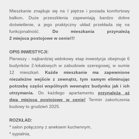
Mieszkanie znajduje się na I piętrze i posiada komfortowy
balkon
.
Duże przeszklenia zapewniają bardzo dobre
doświetlenie, a jego praktyczny układ przekłada się na
funkcjonalność.
Do mieszkania przynależą
2 miejsca postojowe w cenie!!!
OPIS INWESTYCJI:
Pierwszy - najbardziej widokowy etap inwestycja obejmuje 6
budynków 2-lokalowych w zabudowie szeregowej, w sumie
12 mieszkań.
Każde mieszkanie ma zapewnione
niezależne wejście z zewnątrz, tym samym eliminując
potrzebę części wspólnych wewnątrz budynku jak i ich
utrzymania.
Do każdego apartamentu
przynależą aż
dwa miejsca postojowe w cenie!
Termin zakończenia
budowy to grudzień 2025.
ROZKŁAD:
* salon połączony z aneksem kuchennym,
* sypialnia,