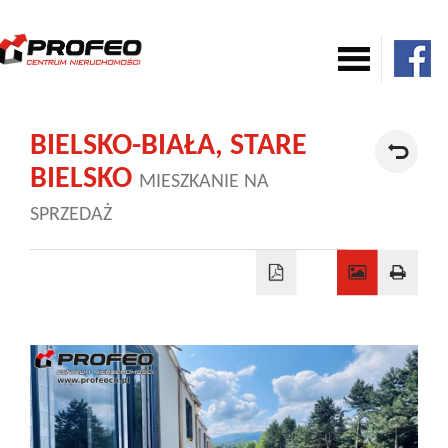
Mieszkania
BIELSKO-BIAŁA,
STARE
BIELSKO
MIESZKANIE NA
Domy
SPRZEDAŻ
Komercja
Działki
Nowe