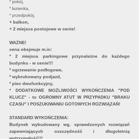
* pokój,
* łazienka,
* przedpokój,
+ balkon,
+ 2 miejsca postojowe w cenie!
WAŻNE!
cena obejmuje m.in:
* 2 miejsca parkingowe przynależne do każdego
budynku - w cenie!!!
* ogrzewanie podłogowe,
* wybrukowany podjazd,
* piec dwufunkcyjny,
* DODATKOWE MOŻLIWOŚCI WYKOŃCZENIA "POD
KLUCZ" - to OGROMNY ATUT W PRZYPADKU "BRAKU
CZASU" I POSZUKIWANIU GOTOWYCH ROZWIĄZAŃ!
STANDARD WYKOŃCZENIA:
Budynek wybudowany wg. sprawdzonych rozwiązań
zapewniających oszczędność i długoletnią
wytrzymałość!!!