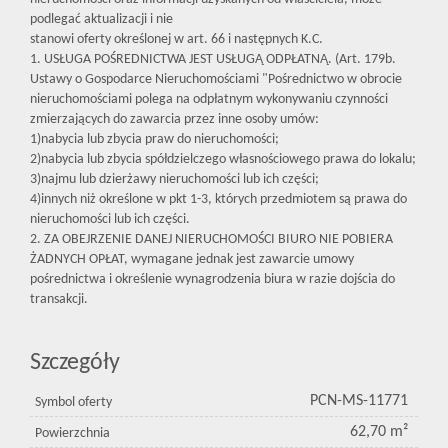
podlegać aktualizacji i nie
stanowi oferty określonej w art. 66 i następnych K.C.
1. USŁUGA POŚREDNICTWA JEST USŁUGĄ ODPŁATNĄ. (Art. 179b.
Ustawy o Gospodarce Nieruchomościami "Pośrednictwo w obrocie
nieruchomościami polega na odpłatnym wykonywaniu czynności
zmierzających do zawarcia przez inne osoby umów:
1)nabycia lub zbycia praw do nieruchomości;
2)nabycia lub zbycia spółdzielczego własnościowego prawa do lokalu;
3)najmu lub dzierżawy nieruchomości lub ich części;
4)innych niż określone w pkt 1-3, których przedmiotem są prawa do
nieruchomości lub ich części.
2. ZA OBEJRZENIE DANEJ NIERUCHOMOŚCI BIURO NIE POBIERA
ŻADNYCH OPŁAT, wymagane jednak jest zawarcie umowy
pośrednictwa i określenie wynagrodzenia biura w razie dojścia do
transakcji.
Szczegóły
PCN-MS-11771
Symbol oferty
62,70 m²
Powierzchnia