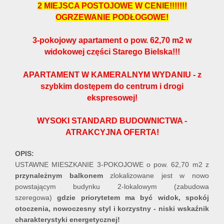
2 MIEJSCA POSTOJOWE W CENIE!!!!!!!
OGRZEWANIE PODŁOGOWE!
3-pokojowy apartament o pow. 62,70 m2 w
widokowej części Starego Bielska!!!
APARTAMENT W KAMERALNYM WYDANIU - z
szybkim dostępem do centrum i drogi
ekspresowej!
WYSOKI STANDARD BUDOWNICTWA -
ATRAKCYJNA OFERTA!
OPIS:
USTAWNE MIESZKANIE 3-POKOJOWE o pow. 62,70 m2 z
przynależnym balkonem
zlokalizowane jest w nowo
powstającym budynku 2-lokalowym (zabudowa
szeregowa)
gdzie priorytetem ma być widok, spokój
otoczenia, nowoczesny styl i korzystny - niski wskaźnik
charakterystyki energetycznej!