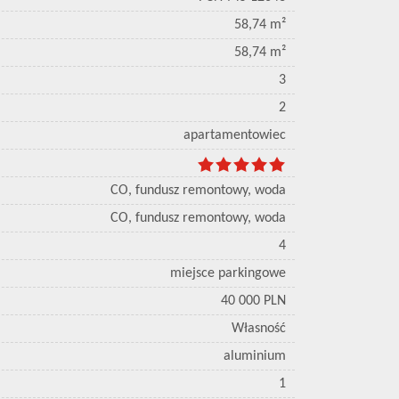
58,74 m²
58,74 m²
3
2
apartamentowiec
CO, fundusz remontowy, woda
CO, fundusz remontowy, woda
4
miejsce parkingowe
40 000 PLN
Własność
aluminium
1