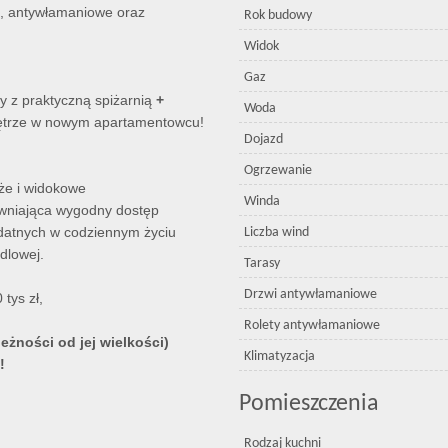
e, antywłamaniowe oraz
Rok budowy
Widok
Gaz
y z praktyczną spiżarnią
+
Woda
iętrze w nowym apartamentowcu!
Dojazd
Ogrzewanie
że i widokowe
Winda
pewniająca wygodny dostęp
ydatnych w codziennym życiu
Liczba wind
dlowej.
Tarasy
Drzwi antywłamaniowe
tys zł,
Rolety antywłamaniowe
leżności od jej wielkości)
Klimatyzacja
!
Pomieszczenia
Rodzaj kuchni