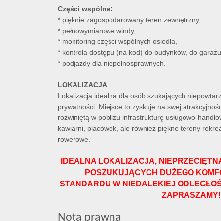
Części wspólne:
* pięknie zagospodarowany teren zewnętrzny,
* pełnowymiarowe windy,
* monitoring części wspólnych osiedla,
* kontrola dostępu (na kod) do budynków, do garażu,
* podjazdy dla niepełnosprawnych.
LOKALIZACJA
:
Lokalizacja idealna dla osób szukających niepowtar
prywatności. Miejsce to zyskuje na swej atrakcyjnoś
rozwiniętą w pobliżu infrastrukturę usługowo-handlo
kawiarni, placówek, ale również piękne tereny rekrea
rowerowe.
IDEALNA LOKALIZACJA, NIEPRZECIĘTN
POSZUKUJĄCYCH DUŻEGO KOMFO
STANDARDU W NIEDALEKIEJ ODLEGŁOŚC
ZAPRASZAMY!
Nota prawna