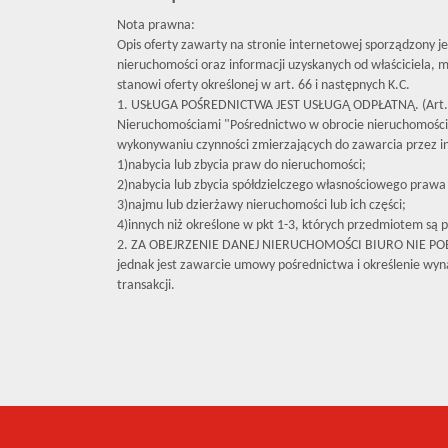
Nota prawna:
Opis oferty zawarty na stronie internetowej sporządzony j
nieruchomości oraz informacji uzyskanych od właściciela, mo
stanowi oferty określonej w art. 66 i następnych K.C.
1. USŁUGA POŚREDNICTWA JEST USŁUGĄ ODPŁATNĄ. (Art. 
Nieruchomościami "Pośrednictwo w obrocie nieruchomośc
wykonywaniu czynności zmierzających do zawarcia przez 
1)nabycia lub zbycia praw do nieruchomości;
2)nabycia lub zbycia spółdzielczego własnościowego prawa 
3)najmu lub dzierżawy nieruchomości lub ich części;
4)innych niż określone w pkt 1-3, których przedmiotem są p
2. ZA OBEJRZENIE DANEJ NIERUCHOMOŚCI BIURO NIE P
jednak jest zawarcie umowy pośrednictwa i określenie wyna
transakcji.