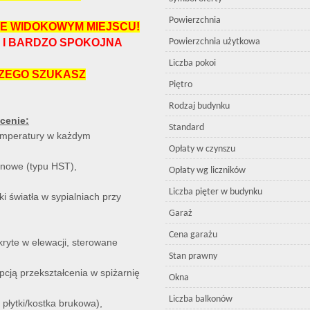
Powierzchnia
E WIDOKOWYM MIEJSCU!
 I BARDZO SPOKOJNA
Powierzchnia użytkowa
Liczba pokoi
CZEGO SZUKASZ
Piętro
Rodzaj budynku
cenie:
Standard
temperatury w każdym
Opłaty w czynszu
onowe (typu HST),
Opłaty wg liczników
Liczba pięter w budynku
ki światła w sypialniach przy
Garaż
Cena garażu
kryte w elewacji, sterowane
Stan prawny
pcją przekształcenia w spiżarnię
Okna
Liczba balkonów
płytki/kostka brukowa),