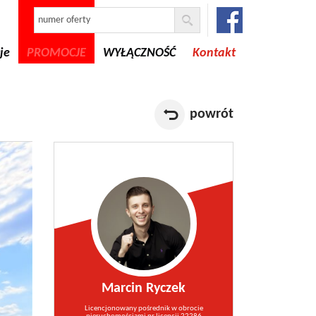
je
PROMOCJE
WYŁĄCZNOŚĆ
Kontakt
powrót
Marcin Ryczek
Licencjonowany pośrednik w obrocie