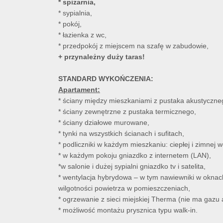
* spiżarnia,
* sypialnia,
* pokój,
* łazienka z wc,
* przedpokój z miejscem na szafę w zabudowie,
+ przynależny duży taras!
STANDARD WYKOŃCZENIA:
Apartament:
* ściany między mieszkaniami z pustaka akustyczne
* ściany zewnętrzne z pustaka termicznego,
* ściany działowe murowane,
* tynki na wszystkich ścianach i sufitach,
* podliczniki w każdym mieszkaniu: ciepłej i zimnej
* w każdym pokoju gniazdko z internetem (LAN),
*w salonie i dużej sypialni gniazdko tv i satelita,
* wentylacja hybrydowa – w tym nawiewniki w okn
wilgotności powietrza w pomieszczeniach,
* ogrzewanie z sieci miejskiej Therma (nie ma gazu a
* możliwość montażu prysznica typu walk-in.