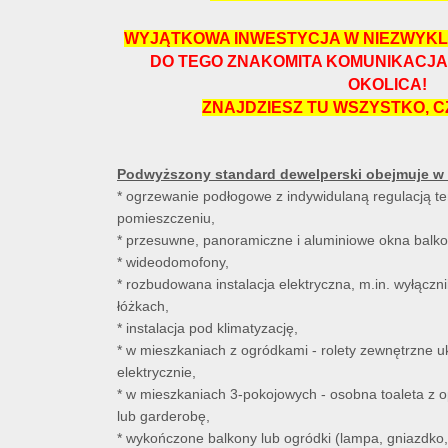
WYJĄTKOWA INWESTYCJA W NIEZWYKL
DO TEGO ZNAKOMITA KOMUNIKACJA
OKOLICA!
ZNAJDZIESZ TU WSZYSTKO, 
Podwyższony standard dewelperski obejmuje w 
* ogrzewanie podłogowe z indywidulaną regulacją 
pomieszczeniu,
* przesuwne, panoramiczne i aluminiowe okna balk
* wideodomofony,
* rozbudowana instalacja elektryczna, m.in. wyłączni
łóżkach,
* instalacja pod klimatyzację,
* w mieszkaniach z ogródkami - rolety zewnętrzne u
elektrycznie,
* w mieszkaniach 3-pokojowych - osobna toaleta z o
lub garderobę,
* wykończone balkony lub ogródki (lampa, gniazdko, 