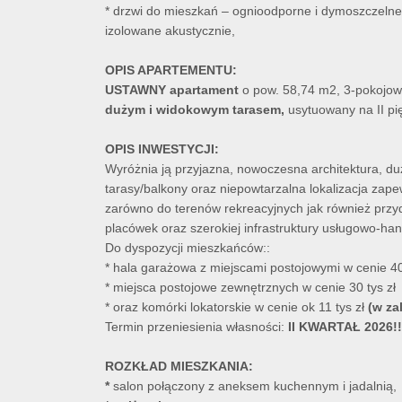
* drzwi do mieszkań – ognioodporne i dymoszczeln
izolowane akustycznie,
OPIS APARTEMENTU:
USTAWNY apartament
o pow. 58,74 m2, 3-pokojow
dużym i widokowym tarasem,
usytuowany na II p
OPIS INWESTYCJI:
Wyróżnia ją przyjazna, nowoczesna architektura, du
tarasy/balkony oraz niepowtarzalna lokalizacja za
zarówno do terenów rekreacyjnych jak również prz
placówek oraz szerokiej infrastruktury usługowo-han
Do dyspozycji mieszkańców::
* hala garażowa z miejscami postojowymi w cenie 40 
* miejsca postojowe zewnętrznych w cenie 30 tys zł
* oraz komórki lokatorskie w cenie ok 11 tys zł
(w za
Termin przeniesienia własności:
II KWARTAŁ 2026!!
ROZKŁAD MIESZKANIA:
*
salon połączony z aneksem kuchennym i jadalnią,