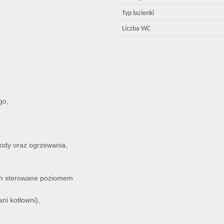
Typ łazienki
Liczba WC
go,
 wody oraz ogrzewania,
ach sterowane poziomem
ni kotłowni),