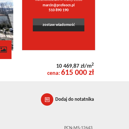
nieruchomościami nr licencji 22286
marcin@profeocn.pl
510 890 190
zostaw wiadomość
2
10 469,87 zł/m
615 000 zł
cena:
Dodaj do notatnika
PCN-MS-12643