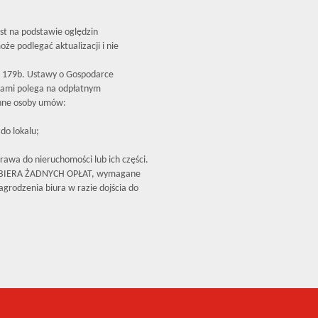
est na podstawie oględzin
że podlegać aktualizacji i nie
179b. Ustawy o Gospodarce
iami polega na odpłatnym
inne osoby umów:
do lokalu;
rawa do nieruchomości lub ich części.
OBIERA ŻADNYCH OPŁAT, wymagane
grodzenia biura w razie dojścia do