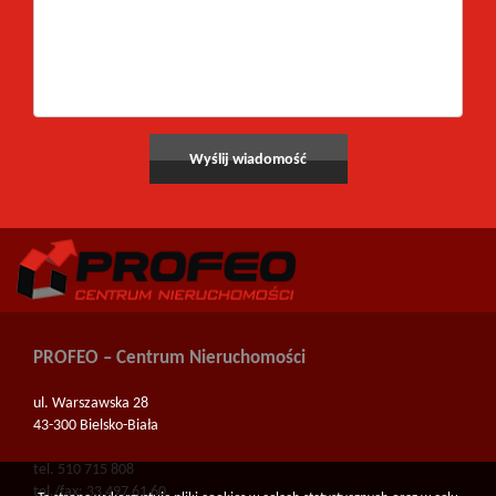
PROFEO – Centrum Nieruchomości
ul. Warszawska 28
43-300 Bielsko-Biała
tel. 510 715 808
tel./fax: 33 497 61 60