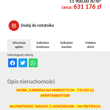
2
11 900,00 zł/m
631 176 zł
cena:
Dodaj do notatnika
Informacje
Kalkulator
Kalkulator
Podobne
ogólne
kredytowy
kosztów
oferty
Udostępnij ofertę
Opis nieruchomości
NOWA, KAMERALNA INWESTYCJA - TYLKO 12
APARTAMENTÓW
NA PARTERZE TARASY Z OGRÓDKAMI - NA PIĘTRACH