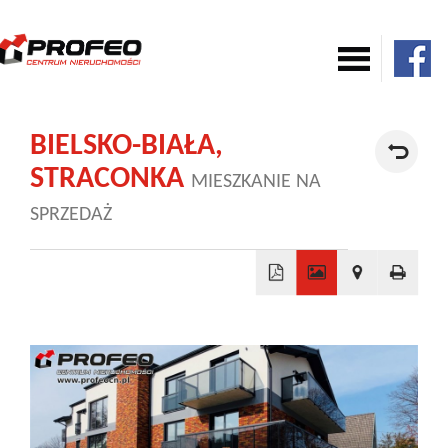
Mieszkania
BIELSKO-BIAŁA,
STRACONKA
MIESZKANIE NA
Domy
SPRZEDAŻ
Komercja
+
Działki
−
Nowe