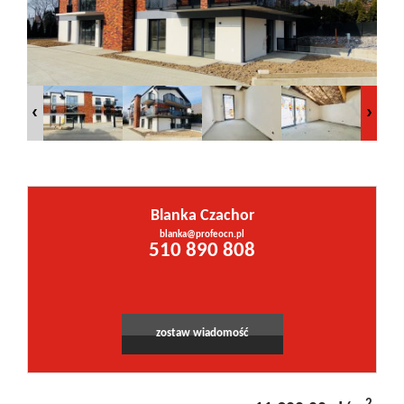
Inwestycje
PROMOCJE
WYŁĄCZNOŚĆ
Blanka Czachor
Kontakt
blanka@profeocn.pl
Leaflet
|
©
OpenStreetMap
contributors
510 890 808
zostaw wiadomość