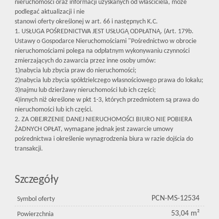
nieruchomości oraz informacji uzyskanych od właściciela, może
podlegać aktualizacji i nie
stanowi oferty określonej w art. 66 i następnych K.C.
1. USŁUGA POŚREDNICTWA JEST USŁUGĄ ODPŁATNĄ. (Art. 179b.
Ustawy o Gospodarce Nieruchomościami "Pośrednictwo w obrocie
nieruchomościami polega na odpłatnym wykonywaniu czynności
zmierzających do zawarcia przez inne osoby umów:
1)nabycia lub zbycia praw do nieruchomości;
2)nabycia lub zbycia spółdzielczego własnościowego prawa do lokalu;
3)najmu lub dzierżawy nieruchomości lub ich części;
4)innych niż określone w pkt 1-3, których przedmiotem są prawa do
nieruchomości lub ich części.
2. ZA OBEJRZENIE DANEJ NIERUCHOMOŚCI BIURO NIE POBIERA
ŻADNYCH OPŁAT, wymagane jednak jest zawarcie umowy
pośrednictwa i określenie wynagrodzenia biura w razie dojścia do
transakcji.
Szczegóły
PCN-MS-12534
Symbol oferty
53,04 m²
Powierzchnia