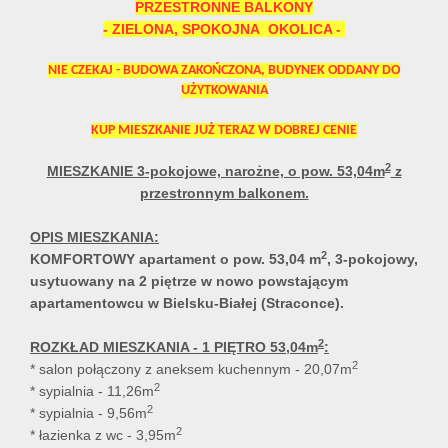
PRZESTRONNE BALKONY
- ZIELONA, SPOKOJNA OKOLICA -
NIE CZEKAJ - BUDOWA ZAKOŃCZONA, BUDYNEK ODDANY DO
UŻYTKOWANIA
KUP MIESZKANIE JUŻ TERAZ W DOBREJ CENIE
2
MIESZKANIE 3-pokojowe, narożne, o pow. 53,04m
z
przestronnym balkonem.
OPIS MIESZKANIA:
2
KOMFORTOWY apartament o pow. 53,04 m
, 3-pokojowy,
usytuowany na 2 piętrze w nowo powstającym
apartamentowcu w Bielsku-Białej (Straconce).
2
ROZKŁAD MIESZKANIA - 1 PIĘTRO 53,04m
:
2
* salon połączony z aneksem kuchennym - 20,07m
2
* sypialnia - 11,26m
2
* sypialnia - 9,56m
2
* łazienka z wc - 3,95m