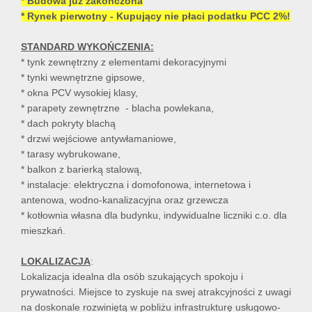
* Budowa już zakończona
* Rynek pierwotny - Kupujący nie płaci podatku PCC 2%!
STANDARD WYKOŃCZENIA:
* tynk zewnętrzny z elementami dekoracyjnymi
* tynki wewnętrzne gipsowe,
* okna PCV wysokiej klasy,
* parapety zewnętrzne - blacha powlekana,
* dach pokryty blachą
* drzwi wejściowe antywłamaniowe,
* tarasy wybrukowane,
* balkon z barierką stalową,
* instalacje: elektryczna i domofonowa, internetowa i
antenowa, wodno-kanalizacyjna oraz grzewcza
* kotłownia własna dla budynku, indywidualne liczniki c.o. dla
mieszkań.
LOKALIZACJA
:
Lokalizacja idealna dla osób szukających spokoju i
prywatności. Miejsce to zyskuje na swej atrakcyjności z uwagi
na doskonale rozwiniętą w pobliżu infrastrukturę usługowo-