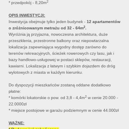
2
* przedpokój - 8,20m
OPIS INWESTYCJI:
Inwestycja obejmuje tylko jeden budynek -
12 apartamentów
2
o zróżnicowanym metrażu od
32 - 64m
.
Wyróżnia ją przyjazna, nowoczesna architektura, duże
przeszklenia, przestronne balkony oraz niepowtarzalna
lokalizacja zapewniająca wygodny dostęp zarówno do
terenów rekreacyjnych, ścieżek rowerowych czy lasu, jak i
bazy handlowo-usługowej w postaci sklepów, restauracji,
kawiarni. Lokalizacja z łatwym i szybkim dojazdem do dróg
wylotowych z miasta w każdym kierunku.
Do dyspozycji mieszkańców zostaną oddane dodatkowo
płatne:
2
* komórki lokatorskie o pow. od 3,8 - 4,4m
w cenie 20.000 -
22.0000zł
* miejsce postojowe w garażu podziemnym w cenie 44.000zł
WAŻNE: