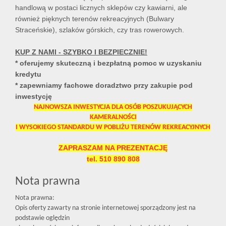
handlową w postaci licznych sklepów czy kawiarni, ale
również pięknych terenów rekreacyjnych (Bulwary
Straceńskie), szlaków górskich, czy tras rowerowych.
KUP Z NAMI - SZYBKO I BEZPIECZNIE!
* oferujemy skuteczną i bezpłatną pomoc w uzyskaniu
kredytu
* zapewniamy fachowe doradztwo przy zakupie pod
inwestycję
NAJNOWSZA INWESTYCJA DLA OSÓB POSZUKUJĄCYCH
KAMERALNOŚCI
I WYSOKIEGO STANDARDU W POBLIŻU TERENÓW REKREACYJNYCH
ZAPRASZAM NA PREZENTACJĘ
tel. 510 890 808
Nota prawna
Nota prawna:
Opis oferty zawarty na stronie internetowej sporządzony jest na
podstawie oględzin