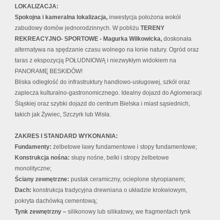
LOKALIZACJA:
Spokojna i kameralna lokalizacja,
inwestycja położona wokół
zabudowy domów jednorodzinnych. W pobliżu
TERENY
REKREACYJNO- SPORTOWE - Magurka Wilkowicka,
doskonała
alternatywa na spędzanie czasu wolnego na łonie natury. Ogród oraz
taras z ekspozycją POŁUDNIOWĄ i niezwykłym widokiem na
PANORAMĘ BESKIDÓW!
Bliska odległość do infrastruktury handlowo-usługowej, szkół oraz
zaplecza kulturalno-gastronomicznego. Idealny dojazd do Aglomeracji
Śląskiej oraz szybki dojazd do centrum Bielska i miast sąsiednich,
takich jak Żywiec, Szczyrk lub Wisła.
ZAKRES I STANDARD WYKONANIA:
Fundamenty:
żelbetowe ławy fundamentowe i stopy fundamentowe;
Konstrukcja nośna:
słupy nośne, belki i stropy żelbetowe
monolityczne;
Ściany zewnętrzne:
pustak ceramiczny, ocieplone styropianem;
Dach:
konstrukcja tradycyjna drewniana o układzie krokwiowym,
pokryta dachówką cementową;
Tynk zewnętrzny –
silikonowy lub silikatowy, we fragmentach tynk