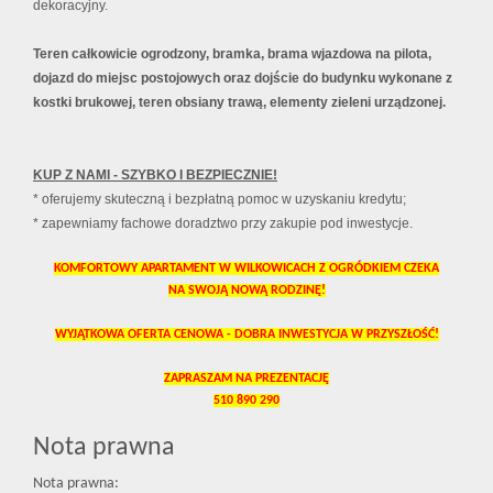
dekoracyjny.
Teren całkowicie ogrodzony, bramka, brama wjazdowa na pilota,
dojazd do miejsc postojowych oraz dojście do budynku wykonane z
kostki brukowej, teren obsiany trawą, elementy zieleni urządzonej.
KUP Z NAMI - SZYBKO I BEZPIECZNIE!
* oferujemy skuteczną i bezpłatną pomoc w uzyskaniu kredytu;
* zapewniamy fachowe doradztwo przy zakupie pod inwestycje.
KOMFORTOWY APARTAMENT W WILKOWICACH Z OGRÓDKIEM CZEKA
NA SWOJĄ NOWĄ RODZINĘ!
WYJĄTKOWA OFERTA CENOWA - DOBRA INWESTYCJA W PRZYSZŁOŚĆ!
ZAPRASZAM NA PREZENTACJĘ
510 890 290
Nota prawna
Nota prawna: