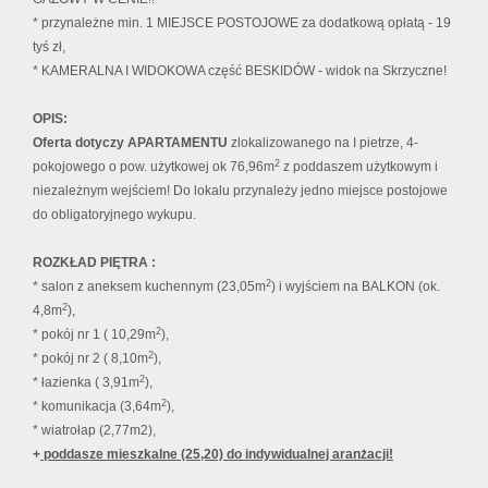
* przynależne min. 1 MIEJSCE POSTOJOWE za dodatkową opłatą - 19
tyś zł,
* KAMERALNA I WIDOKOWA część BESKIDÓW - widok na Skrzyczne!
OPIS:
Oferta dotyczy APARTAMENTU
zlokalizowanego na I pietrze,
4-
2
pokojowego o pow. użytkowej ok 76,96m
z poddaszem użytkowym i
niezależnym wejściem! Do lokalu przynależy jedno miejsce postojowe
do obligatoryjnego wykupu.
ROZKŁAD PIĘTRA :
2
* salon z aneksem kuchennym (23,05m
) i wyjściem na BALKON (ok.
2
4,8m
),
2
* pokój nr 1 ( 10,29m
),
2
* pokój nr 2 ( 8,10m
),
2
* łazienka ( 3,91m
),
2
* komunikacja (3,64m
),
* wiatrołap (2,77m2),
+
poddasze mieszkalne (25,20) do indywidualnej aranżacji!