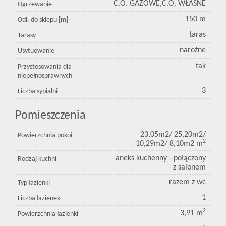
C.O. GAZOWE,C.O. WŁASNE
Ogrzewanie
150 m
Odl. do sklepu [m]
taras
Tarasy
narożne
Usytuowanie
tak
Przystosowania dla
niepełnosprawnych
3
Liczba sypialni
Pomieszczenia
23,05m2/ 25,20m2/
Powierzchnia pokoi
2
10,29m2/ 8,10m2 m
aneks kuchenny - połączony
Rodzaj kuchni
z salonem
razem z wc
Typ łazienki
1
Liczba łazienek
2
3,91 m
Powierzchnia łazienki