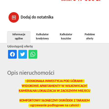
Dodaj do notatnika
Informacje
Kalkulator
Kalkulator
Podobne
ogólne
kredytowy
kosztów
oferty
Udostępnij ofertę
Opis nieruchomości
--DOSKONAŁA INWESTYCJA POD GÓRAMI--
WIDOKOWE APARTAMENTY W WILKOWICACH!
KAMERALNA LOKALIZACJA W ZACISZNYM MIEJSCU
KOMFORTOWY SŁONECZNY OGRÓDEK Z TARASEM
- ogrzewanie podłogowe na całości -