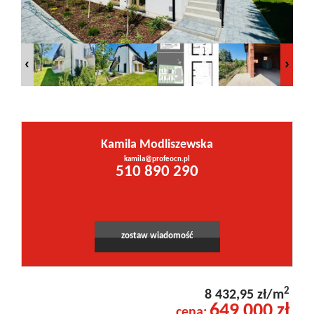
Inwestycje
PROMOCJE
WYŁĄCZNOŚĆ
Kamila Modliszewska
kamila@profeocn.pl
Kontakt
510 890 290
zostaw wiadomość
2
8 432,95 zł/m
649 000 zł
cena: