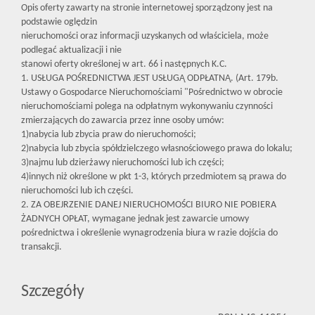
Opis oferty zawarty na stronie internetowej sporządzony jest na
podstawie oględzin
nieruchomości oraz informacji uzyskanych od właściciela, może
podlegać aktualizacji i nie
stanowi oferty określonej w art. 66 i następnych K.C.
1. USŁUGA POŚREDNICTWA JEST USŁUGĄ ODPŁATNĄ. (Art. 179b.
Ustawy o Gospodarce Nieruchomościami "Pośrednictwo w obrocie
nieruchomościami polega na odpłatnym wykonywaniu czynności
zmierzających do zawarcia przez inne osoby umów:
1)nabycia lub zbycia praw do nieruchomości;
2)nabycia lub zbycia spółdzielczego własnościowego prawa do lokalu;
3)najmu lub dzierżawy nieruchomości lub ich części;
4)innych niż określone w pkt 1-3, których przedmiotem są prawa do
nieruchomości lub ich części.
2. ZA OBEJRZENIE DANEJ NIERUCHOMOŚCI BIURO NIE POBIERA
ŻADNYCH OPŁAT, wymagane jednak jest zawarcie umowy
pośrednictwa i określenie wynagrodzenia biura w razie dojścia do
transakcji.
Szczegóły