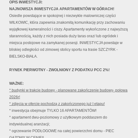
OPIS INWESTYCJI:
NAJNOWSZA INWESTYCJA APARTAMENTÓW W GÓRACH!
Osiedle powstające w spokojnej i niezwykle malowniczej części
WILKOWIC, która zapewnia znakomitą komunikację przy zachowaniu
wyjątkowej kameralności i ciszy. Apartamenty wykończone z najwyższą
starannością, każdy z nich posiada duży taras oraz/ lub ogródek i
miejsca postojowe na zamykanej posesji. INWESTYCJA powstaje w
bliskiej odległości od zimowej stolicy sportu na trasie SZCZYRK -
BIELSKO-BIAŁA.
RYNEK PIERWOTNY - ZWOLNIONY Z PODATKU PCC 2%!
WAŻNE:
* budynki w trakcie budowy - planowane zakończenie budowy- połowa
2026r!
* zdjęcia w ofercie pochodzą z zakończonego już I etapu!
* inwestycja obejmuje TYLKO 16 APARTAMENTÓW!
* apartament dwu-poziomowy z użytkowym poddaszem do
indywidualnej aranżacji;
* ogrzewanie PODŁOGOWE na całej powierzchni domu - PIEC
GAZOWY W CENIE!!