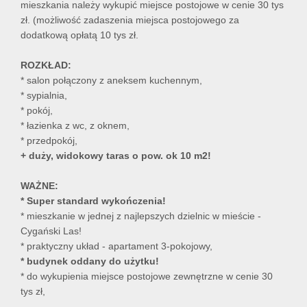
mieszkania należy wykupić miejsce postojowe w cenie 30 tys
zł. (możliwość zadaszenia miejsca postojowego za
dodatkową opłatą 10 tys zł.
ROZKŁAD:
* salon połączony z aneksem kuchennym,
* sypialnia,
* pokój,
* łazienka z wc, z oknem,
* przedpokój,
+ duży, widokowy taras o pow. ok 10 m2!
WAŻNE:
* Super standard wykończenia!
* mieszkanie w jednej z najlepszych dzielnic w mieście -
Cygański Las!
* praktyczny układ - apartament 3-pokojowy,
* budynek oddany do użytku!
* do wykupienia miejsce postojowe zewnętrzne w cenie 30
tys zł,