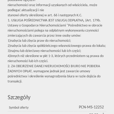
podstawie oględzin
nieruchomości oraz informacji uzyskanych od właściciela, może
podlegać aktualizacji i nie
stanowi oferty określonej w art. 66 i następnych K.C.
1. USŁUGA POŚREDNICTWA JEST USŁUGĄ ODPŁATNĄ. (Art. 179b.
Ustawy o Gospodarce Nieruchomościami "Pośrednictwo w obrocie
nieruchomościami polega na odpłatnym wykonywaniu czynności
zmierzających do zawarcia przez inne osoby umów:
1)nabycia lub zbycia praw do nieruchomości;
2)nabycia lub zbycia spółdzielczego własnościowego prawa do lokalu;
3)najmu lub dzierżawy nieruchomości lub ich części;
4)innych niż określone w pkt 1-3, których przedmiotem są prawa do
nieruchomości lub ich części.
2. ZA OBEJRZENIE DANEJ NIERUCHOMOŚCI BIURO NIE POBIERA
ŻADNYCH OPŁAT, wymagane jednak jest zawarcie umowy
pośrednictwa i określenie wynagrodzenia biura w razie dojścia do
transakcji.
Szczegóły
PCN-MS-12252
Symbol oferty