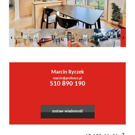
Inwestycje
PROMOCJE
WYŁĄCZNOŚĆ
Marcin Ryczek
Kontakt
marcin@profeocn.pl
510 890 190
zostaw wiadomość