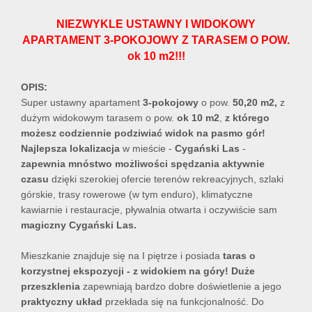
NIEZWYKLE USTAWNY I WIDOKOWY
APARTAMENT 3-POKOJOWY Z TARASEM O POW.
ok 10 m2!!!
OPIS:
Super ustawny apartament
3-pokojowy
o pow.
50,20
m2,
z
dużym widokowym tarasem o pow.
ok 10 m2
,
z którego
możesz codziennie podziwiać widok na pasmo gór!
Najlepsza lokalizacja
w mieście -
Cygański Las
-
zapewnia mnóstwo możliwości spędzania aktywnie
czasu
dzięki szerokiej ofercie terenów rekreacyjnych, szlaki
górskie, trasy rowerowe (w tym enduro), klimatyczne
kawiarnie i restauracje, pływalnia otwarta i oczywiście sam
magiczny Cygański Las.
Mieszkanie znajduje się na I piętrze i posiada
taras o
korzystnej ekspozycji - z widokiem na góry!
Duże
przeszklenia
zapewniają bardzo dobre doświetlenie a jego
praktyczny układ
przekłada się na funkcjonalność. Do