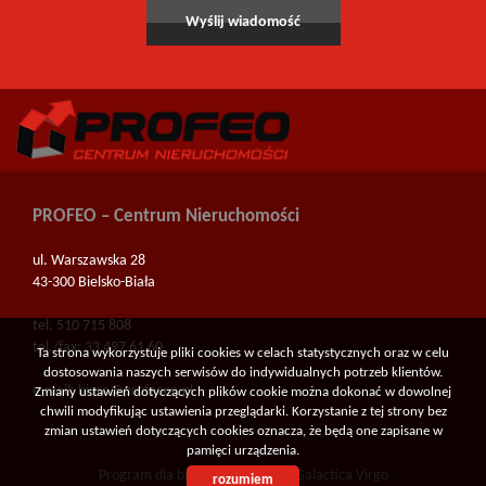
PROFEO – Centrum Nieruchomości
ul. Warszawska 28
43-300 Bielsko-Biała
tel. 510 715 808
tel./fax: 33 497 61 60
Ta strona wykorzystuje pliki cookies w celach statystycznych oraz w celu
dostosowania naszych serwisów do indywidualnych potrzeb klientów.
e-mail:
biuro@profeocn.pl
Zmiany ustawień dotyczących plików cookie można dokonać w dowolnej
chwili modyfikując ustawienia przeglądarki. Korzystanie z tej strony bez
zmian ustawień dotyczących cookies oznacza, że będą one zapisane w
pamięci urządzenia.
Program dla biur nieruchomości
Galactica Virgo
rozumiem