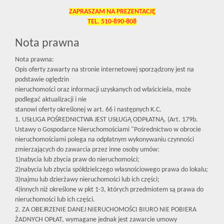
ZAPRASZAM NA PREZENTACJĘ
TEL. 510-890-808
Nota prawna
Nota prawna:
Opis oferty zawarty na stronie internetowej sporządzony jest na
podstawie oględzin
nieruchomości oraz informacji uzyskanych od właściciela, może
podlegać aktualizacji i nie
stanowi oferty określonej w art. 66 i następnych K.C.
1. USŁUGA POŚREDNICTWA JEST USŁUGĄ ODPŁATNĄ. (Art. 179b.
Ustawy o Gospodarce Nieruchomościami "Pośrednictwo w obrocie
nieruchomościami polega na odpłatnym wykonywaniu czynności
zmierzających do zawarcia przez inne osoby umów:
1)nabycia lub zbycia praw do nieruchomości;
2)nabycia lub zbycia spółdzielczego własnościowego prawa do lokalu;
3)najmu lub dzierżawy nieruchomości lub ich części;
4)innych niż określone w pkt 1-3, których przedmiotem są prawa do
nieruchomości lub ich części.
2. ZA OBEJRZENIE DANEJ NIERUCHOMOŚCI BIURO NIE POBIERA
ŻADNYCH OPŁAT, wymagane jednak jest zawarcie umowy