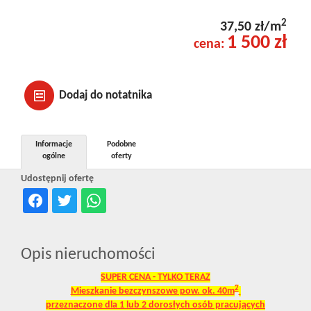
2
37,50 zł/m
1 500 zł
cena:
Dodaj do notatnika
Informacje
Podobne
ogólne
oferty
Udostępnij ofertę
Opis nieruchomości
SUPER CENA - TYLKO TERAZ
2
Mieszkanie bezczynszowe pow. ok. 40m
przeznaczone dla 1 lub 2 dorosłych osób pracujących