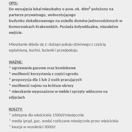
OPIS:
2
Do wynajęcia lokal mieszkalny
o pow. ok. 40m
położony na
parterze prywatnego, wolnostojącego
budynku
zlokalizowanego na osiedlu domów jednorodzinnych w
Komorowicach Krakowskich. Posiada indywidualne, niezależne
wejście.
Mieszkanie składa się z: dużego pokoju dziennego z częścią
sypialnianą, kuchni, łazienki i przedpokoju.
WAŻNE:
* ogrzewanie gazowe oraz kominkowe
* możliwość korzystania z części ogrodu
* propozycja dla 1 lub 2 osób pracujących
* możliwość najmu na krótsze okresy
* mieszkanie wyposażone w meble i sprzęty widoczne na
zdjęciach
KOSZTY:
* odstępne dla właściciela 1500zł/miesięcznie
* media (prąd, gaz, woda) rozliczane miesięcznie przez właściciela
* kaucja w wysokości 3000zł