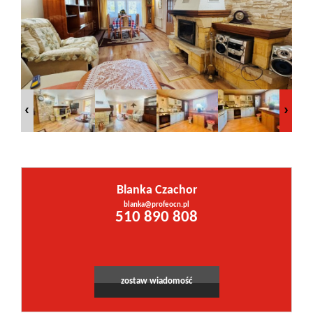
Inwestycje
PROMOCJE
WYŁĄCZNOŚĆ
Kontakt
Blanka Czachor
blanka@profeocn.pl
510 890 808
zostaw wiadomość