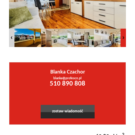
Inwestycje
PROMOCJE
WYŁĄCZNOŚĆ
Blanka Czachor
Kontakt
blanka@profeocn.pl
Leaflet
|
©
OpenStreetMap
contributors
510 890 808
zostaw wiadomość