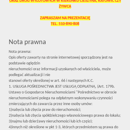
ORAZ DRÓG WYLOTOWYCH W KIERUNKU CIESZYNA, KATOWIC CZY
ŻYWCA
ZAPRASZAM NA PREZENTACJĘ
TEL. 510-890-808
Nota prawna
Nota prawna:
Opis oferty zawarty na stronie internetowej sporządzony jest na
podstawie oględzin
nieruchomości oraz informacji uzyskanych od właściciela, może
podlegać aktualizacji i nie
stanowi oferty określonej w art. 66 i następnych K.C.
1. USŁUGA POŚREDNICTWA JEST USŁUGĄ ODPŁATNĄ. (Art. 179b.
Ustawy o Gospodarce Nieruchomościami "Pośrednictwo w obrocie
nieruchomościami polega na odpłatnym wykonywaniu czynności
zmierzających do zawarcia przez inne osoby umów:
1)nabycia lub zbycia praw do nieruchomości;
2)nabycia lub zbycia spółdzielczego własnościowego prawa do lokalu;
3)najmu lub dzierżawy nieruchomości lub ich części;
4)innych niż określone w pkt 1-3, których przedmiotem są prawa do