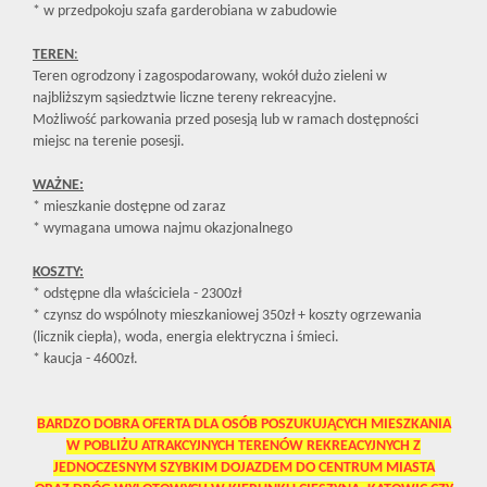
* w przedpokoju szafa garderobiana w zabudowie
TEREN
:
Teren ogrodzony i zagospodarowany, wokół dużo zieleni w
najbliższym sąsiedztwie liczne tereny rekreacyjne.
Możliwość parkowania przed posesją lub w ramach dostępności
miejsc na terenie posesji.
WAŻNE:
* mieszkanie dostępne od zaraz
* wymagana umowa najmu okazjonalnego
KOSZTY:
* odstępne dla właściciela - 2300zł
* czynsz do wspólnoty mieszkaniowej 350zł
+ koszty ogrzewania
(licznik ciepła), woda, energia elektryczna i śmieci.
*
kaucja - 4600zł.
BARDZO DOBRA OFERTA DLA OSÓB POSZUKUJĄCYCH MIESZKANIA
W POBLIŻU ATRAKCYJNYCH TERENÓW REKREACYJNYCH Z
JEDNOCZESNYM SZYBKIM DOJAZDEM DO CENTRUM MIASTA