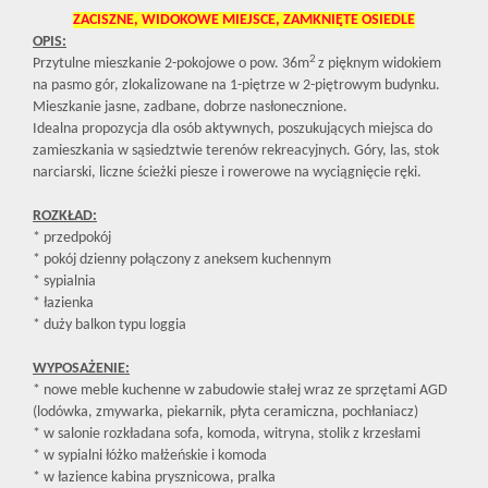
ZACISZNE, WIDOKOWE MIEJSCE, ZAMKNIĘTE OSIEDLE
OPIS:
2
Przytulne mieszkanie 2-pokojowe o pow. 36m
z pięknym widokiem
na pasmo gór, zlokalizowane na 1-piętrze w 2-piętrowym budynku.
Mieszkanie jasne, zadbane, dobrze nasłonecznione.
Idealna propozycja dla osób aktywnych, poszukujących miejsca do
zamieszkania w sąsiedztwie terenów rekreacyjnych. Góry, las, stok
narciarski, liczne ścieżki piesze i rowerowe na wyciągnięcie ręki.
ROZKŁAD:
* przedpokój
* pokój dzienny połączony z aneksem kuchennym
* sypialnia
* łazienka
* duży balkon typu loggia
WYPOSAŻENIE:
* nowe meble kuchenne w zabudowie stałej wraz ze sprzętami AGD
(lodówka, zmywarka, piekarnik, płyta ceramiczna, pochłaniacz)
* w salonie rozkładana sofa, komoda, witryna, stolik z krzesłami
* w sypialni łóżko małżeńskie i komoda
* w łazience kabina prysznicowa, pralka