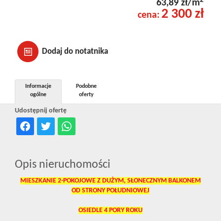
2
63,89 zł/m
2 300 zł
cena:
Dodaj do notatnika
Informacje
Podobne
ogólne
oferty
Udostępnij ofertę
Opis nieruchomości
MIESZKANIE 2-POKOJOWE Z DUŻYM, SŁONECZNYM BALKONEM
OD STRONY POŁUDNIOWEJ
OSIEDLE 4 PORY ROKU