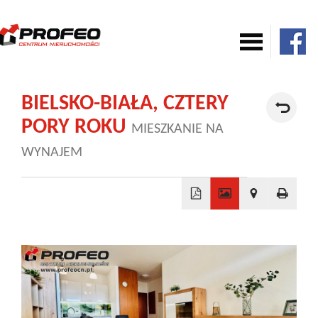
Mieszkania
BIELSKO-BIAŁA,
CZTERY
PORY ROKU
MIESZKANIE NA
Domy
WYNAJEM
Komercja
+
Działki
−
Nowe