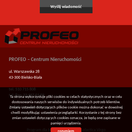
PROFEO – Centrum Nieruchomości
ul. Warszawska 28
43-300 Bielsko-Biała
tel. 510 715 808
tel./fax: 33 497 61 60
Ta strona wykorzystuje pliki cookies w celach statystycznych oraz w celu
dostosowania naszych serwisów do indywidualnych potrzeb klientów.
e-mail:
biuro@profeocn.pl
Zmiany ustawień dotyczących plików cookie można dokonać w dowolnej
chwili modyfikując ustawienia przeglądarki. Korzystanie z tej strony bez
zmian ustawień dotyczących cookies oznacza, że będą one zapisane w
pamięci urządzenia.
Program dla biur nieruchomości
Galactica Virgo
rozumiem