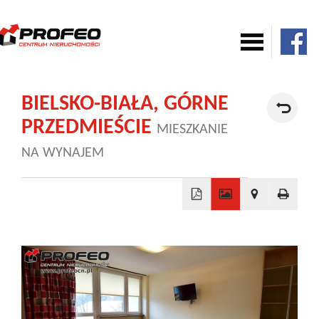
Mieszkania
BIELSKO-BIAŁA,
GÓRNE
PRZEDMIEŚCIE
MIESZKANIE
Domy
NA WYNAJEM
Komercja
+
Działki
−
Nowe