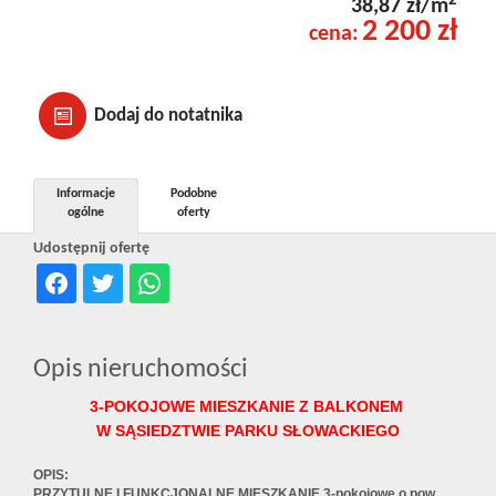
2
38,87 zł/m
2 200 zł
cena:
Dodaj do notatnika
Informacje
Podobne
ogólne
oferty
Udostępnij ofertę
Opis nieruchomości
3-POKOJOWE MIESZKANIE Z BALKONEM
W SĄSIEDZTWIE PARKU SŁOWACKIEGO
OPIS:
PRZYTULNE I FUNKCJONALNE MIESZKANIE 3-pokojowe o pow.