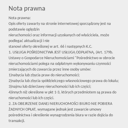
Nota prawna
Nota prawna:
Opis oferty zawarty na stronie internetowej sporządzony jest na
podstawie oględzin
nieruchomości oraz informacji uzyskanych od właściciela, może
podlegać aktualizacji i nie
stanowi oferty określonej w art. 66 i następnych K.C.
1. USŁUGA POŚREDNICTWA JEST USŁUGĄ ODPŁATNĄ. (Art. 179b.
Ustawy o Gospodarce Nieruchomościami "Pośrednictwo w obrocie
nieruchomościami polega na odpłatnym wykonywaniu czynności
zmierzających do zawarcia przez inne osoby umów:
1)nabycia lub zbycia praw do nieruchomości;
2)nabycia lub zbycia spółdzielczego własnościowego prawa do lokalu;
3)najmu lub dzierżawy nieruchomości lub ich części;
4)innych niż określone w pkt 1-3, których przedmiotem są prawa do
nieruchomości lub ich części.
2. ZA OBEJRZENIE DANEJ NIERUCHOMOŚCI BIURO NIE POBIERA
ŻADNYCH OPŁAT, wymagane jednak jest zawarcie umowy
pośrednictwa i określenie wynagrodzenia biura w razie dojścia do
transakcji.