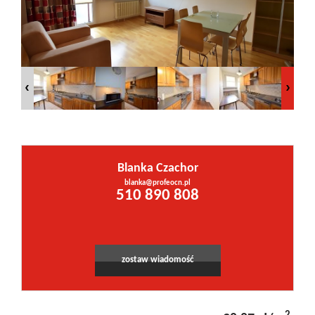
Inwestycje
PROMOCJE
WYŁĄCZNOŚĆ
Blanka Czachor
Kontakt
blanka@profeocn.pl
Leaflet
|
©
OpenStreetMap
contributors
510 890 808
zostaw wiadomość