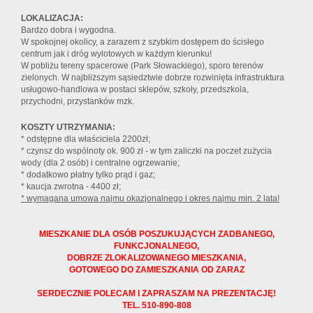
LOKALIZACJA:
Bardzo dobra i wygodna.
W spokojnej okolicy, a zarazem z szybkim dostępem do ścisłego
centrum jak i dróg wylotowych w każdym kierunku!
W pobliżu tereny spacerowe (Park Słowackiego), sporo terenów
zielonych. W najbliższym sąsiedztwie dobrze rozwinięta infrastruktura
usługowo-handlowa w postaci sklepów, szkoły, przedszkola,
przychodni, przystanków mzk.
KOSZTY UTRZYMANIA:
* odstępne dla właściciela 2200zł;
* czynsz do wspólnoty ok. 900 zł - w tym zaliczki na poczet zużycia
wody (dla 2 osób) i centralne ogrzewanie;
* dodatkowo płatny tylko prąd i gaz;
* kaucja zwrotna - 4400 zł;
* wymagana umowa najmu okazjonalnego i okres najmu min. 2 lata!
MIESZKANIE DLA OSÓB POSZUKUJĄCYCH ZADBANEGO,
FUNKCJONALNEGO,
DOBRZE ZLOKALIZOWANEGO MIESZKANIA,
GOTOWEGO DO ZAMIESZKANIA OD ZARAZ
SERDECZNIE POLECAM I ZAPRASZAM NA PREZENTACJĘ!
TEL. 510-890-808