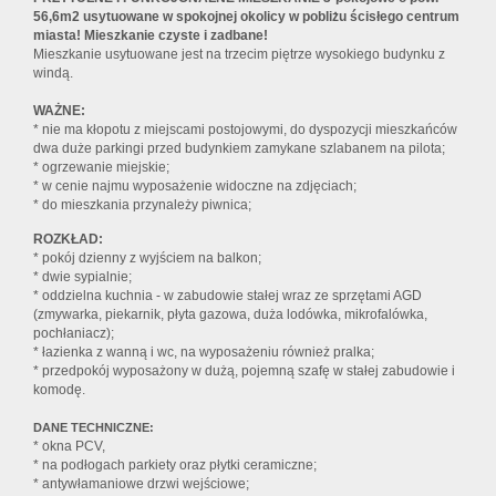
56,6m2 usytuowane w spokojnej okolicy w pobliżu ścisłego centrum
miasta! Mieszkanie czyste i zadbane!
Mieszkanie usytuowane jest na trzecim piętrze wysokiego budynku z
windą.
WAŻNE:
* nie ma kłopotu z miejscami postojowymi, do dyspozycji mieszkańców
dwa duże parkingi przed budynkiem zamykane szlabanem na pilota;
* ogrzewanie miejskie;
* w cenie najmu wyposażenie widoczne na zdjęciach;
* do mieszkania przynależy piwnica;
ROZKŁAD:
* pokój dzienny z wyjściem na balkon;
* dwie sypialnie;
* oddzielna kuchnia - w zabudowie stałej wraz ze sprzętami AGD
(zmywarka, piekarnik, płyta gazowa, duża lodówka, mikrofalówka,
pochłaniacz);
* łazienka z wanną i wc, na wyposażeniu również pralka;
* przedpokój wyposażony w dużą, pojemną szafę w stałej zabudowie i
komodę.
DANE TECHNICZNE:
* okna PCV,
* na podłogach parkiety oraz płytki ceramiczne;
* antywłamaniowe drzwi wejściowe;