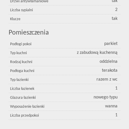
tak
Drzwi antywłamaniowe
2
Liczba sypialni
tak
Klucze
Pomieszczenia
parkiet
Podłogi pokoi
z zabudową kuchenną
Typ kuchni
oddzielna
Rodzaj kuchni
terakota
Podłoga kuchni
razem z wc
Typ łazienki
1
Liczba łazienek
nowego typu
Glazura łazienki
wanna
Wyposażenie łazienki
1
Liczba przedpokoi