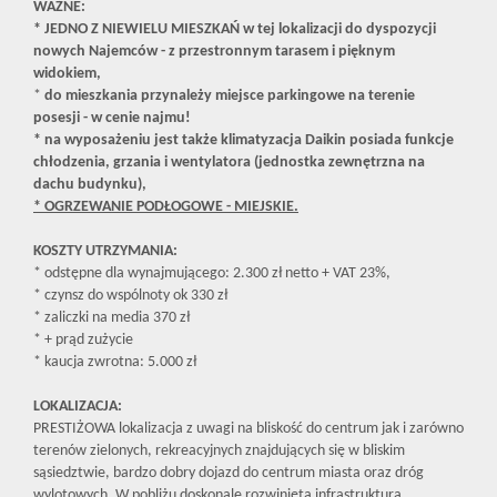
WAŻNE:
* JEDNO Z NIEWIELU MIESZKAŃ w tej lokalizacji do dyspozycji
nowych Najemców - z przestronnym tarasem i pięknym
widokiem,
*
do mieszkania przynależy miejsce parkingowe na terenie
posesji - w cenie najmu!
* na wyposażeniu jest także
klimatyzacja Daikin posiada funkcje
chłodzenia, grzania i wentylatora (jednostka zewnętrzna na
dachu budynku),
* OGRZEWANIE PODŁOGOWE - MIEJSKIE.
KOSZTY UTRZYMANIA:
* odstępne dla wynajmującego: 2.300 zł netto + VAT 23%,
* czynsz do wspólnoty ok 330 zł
* zaliczki na media 370 zł
* + prąd zużycie
* kaucja zwrotna: 5.000 zł
LOKALIZACJA:
PRESTIŻOWA lokalizacja z uwagi na bliskość do centrum jak i zarówno
terenów zielonych, rekreacyjnych znajdujących się w bliskim
sąsiedztwie, bardzo dobry dojazd do centrum miasta oraz dróg
wylotowych. W pobliżu doskonale rozwinięta infrastruktura