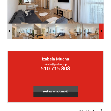
Inwestycje
PROMOCJE
WYŁĄCZNOŚĆ
Izabela Mucha
Kontakt
izabela@profeocn.pl
Leaflet
|
©
OpenStreetMap
contributors
510 715 808
zostaw wiadomość