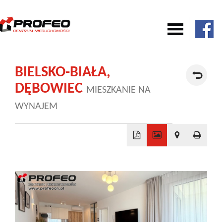
Mieszkania
BIELSKO-BIAŁA,
DĘBOWIEC
MIESZKANIE NA
Domy
WYNAJEM
Komercja
+
Działki
−
Nowe