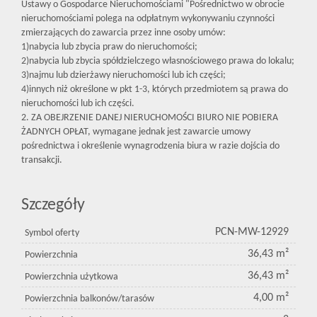
Ustawy o Gospodarce Nieruchomościami "Pośrednictwo w obrocie
nieruchomościami polega na odpłatnym wykonywaniu czynności
zmierzających do zawarcia przez inne osoby umów:
1)nabycia lub zbycia praw do nieruchomości;
2)nabycia lub zbycia spółdzielczego własnościowego prawa do lokalu;
3)najmu lub dzierżawy nieruchomości lub ich części;
4)innych niż określone w pkt 1-3, których przedmiotem są prawa do
nieruchomości lub ich części.
2. ZA OBEJRZENIE DANEJ NIERUCHOMOŚCI BIURO NIE POBIERA
ŻADNYCH OPŁAT, wymagane jednak jest zawarcie umowy
pośrednictwa i określenie wynagrodzenia biura w razie dojścia do
transakcji.
Szczegóły
PCN-MW-12929
Symbol oferty
36,43 m²
Powierzchnia
36,43 m²
Powierzchnia użytkowa
4,00 m²
Powierzchnia balkonów/tarasów