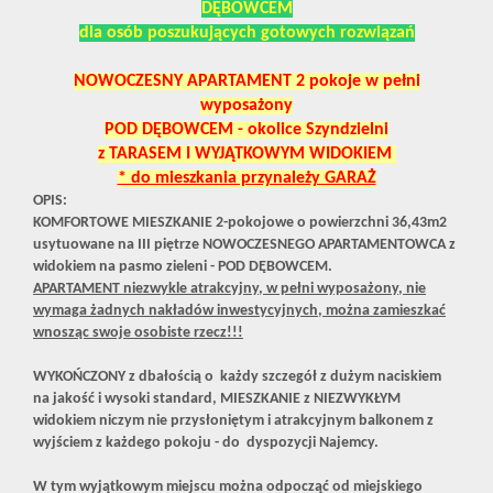
DĘBOWCEM
dla osób poszukujących gotowych rozwiązań
NOWOCZESNY APARTAMENT 2 pokoje w pełni
wyposażony
POD DĘBOWCEM - okolice Szyndzielni
z TARASEM I WYJĄTKOWYM WIDOKIEM
* do mieszkania przynależy GARAŻ
OPIS:
KOMFORTOWE MIESZKANIE 2-pokojowe o powierzchni 36,43m2
usytuowane na III piętrze NOWOCZESNEGO APARTAMENTOWCA z
widokiem na pasmo zieleni - POD DĘBOWCEM.
APARTAMENT niezwykle atrakcyjny, w pełni wyposażony, nie
wymaga żadnych nakładów inwestycyjnych, można zamieszkać
wnosząc swoje osobiste rzecz!!!
WYKOŃCZONY z dbałością o każdy szczegół z dużym naciskiem
na jakość i wysoki standard,
MIESZKANIE z NIEZWYKŁYM
widokiem niczym nie przysłoniętym i atrakcyjnym balkonem z
wyjściem z każdego pokoju - do dyspozycji Najemcy.
W tym wyjątkowym miejscu można odpocząć od miejskiego