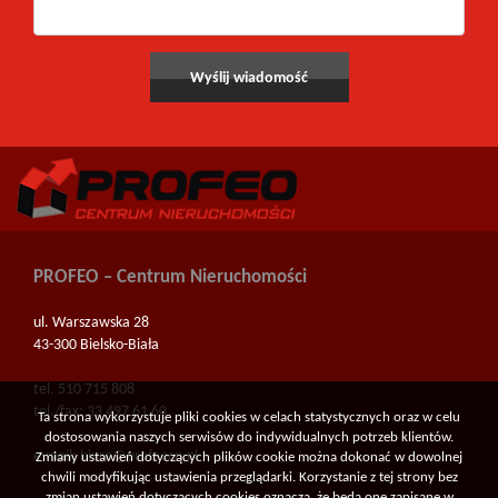
PROFEO – Centrum Nieruchomości
ul. Warszawska 28
43-300 Bielsko-Biała
tel. 510 715 808
tel./fax: 33 497 61 60
Ta strona wykorzystuje pliki cookies w celach statystycznych oraz w celu
dostosowania naszych serwisów do indywidualnych potrzeb klientów.
e-mail:
biuro@profeocn.pl
Zmiany ustawień dotyczących plików cookie można dokonać w dowolnej
chwili modyfikując ustawienia przeglądarki. Korzystanie z tej strony bez
zmian ustawień dotyczących cookies oznacza, że będą one zapisane w