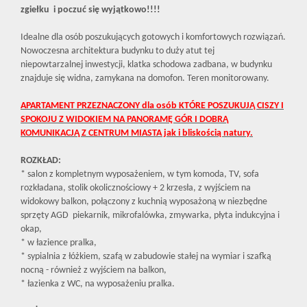
zgiełku i poczuć się wyjątkowo!!!!
Idealne dla osób poszukujących gotowych i komfortowych rozwiązań.
Nowoczesna architektura budynku to duży atut tej
niepowtarzalnej inwestycji, klatka schodowa zadbana, w budynku
znajduje się widna, zamykana na domofon. Teren monitorowany.
APARTAMENT PRZEZNACZONY dla osób KTÓRE POSZUKUJĄ CISZY I
SPOKOJU Z WIDOKIEM NA PANORAMĘ GÓR I DOBRĄ
KOMUNIKACJĄ Z CENTRUM MIASTA jak i bliskością natury.
ROZKŁAD:
* salon z kompletnym wyposażeniem, w tym komoda, TV, sofa
rozkładana, stolik okolicznościowy + 2 krzesła, z wyjściem na
widokowy balkon, połączony z kuchnią wyposażoną w niezbędne
sprzęty AGD piekarnik, mikrofalówka, zmywarka, płyta indukcyjna i
okap,
* w łazience pralka,
* sypialnia z łóżkiem, szafą w zabudowie stałej na wymiar i szafką
nocną - również z wyjściem na balkon,
* łazienka z WC, na wyposażeniu pralka.